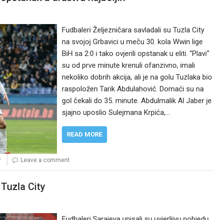
Fudbaleri Željezničara savladali su Tuzla City
na svojoj Grbavici u meču 30. kola Wwin lige
BiH sa 2:0 i tako ovjerili opstanak u eliti. “Plavi“
su od prve minute krenuli ofanzivno, imali
nekoliko dobrih akcija, ali je na golu Tuzlaka bio
raspoložen Tarik Abdulahović. Domaći su na
gol čekali do 35. minute. Abdulmalik Al Jaber je
sjajno uposlio Sulejmana Krpića,…
READ MORE
r
Leave a comment
 Tuzla City
Fudbaleri Sarajeva upisali su uvjerljivu pobjedu