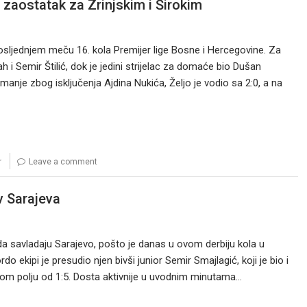
 zaostatak za Zrinjskim i Širokim
 posljednjem meču 16. kola Premijer lige Bosne i Hercegovine. Za
i Semir Štilić, dok je jedini strijelac za domaće bio Dušan
 manje zbog isključenja Ajdina Nukića, Željo je vodio sa 2:0, a na
r
Leave a comment
v Sarajeva
 da savladaju Sarajevo, pošto je danas u ovom derbiju kola u
o ekipi je presudio njen bivši junior Semir Smajlagić, koji je bio i
nom polju od 1:5. Dosta aktivnije u uvodnim minutama…