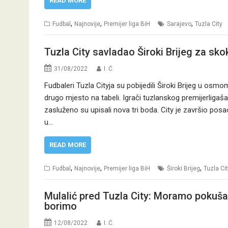
READ MORE
,
,
,
Fudbal
Najnovije
Premijer liga BiH
Sarajevo
Tuzla City
Tuzla City savladao Široki Brijeg za sko
31/08/2022
I. Ć.
Fudbaleri Tuzla Cityja su pobijedili Široki Brijeg u osmo
drugo mjesto na tabeli. Igrači tuzlanskog premijerligaša 
zasluženo su upisali nova tri boda. City je završio po
u…
READ MORE
,
,
,
Fudbal
Najnovije
Premijer liga BiH
Široki Brijeg
Tuzla Ci
Mulalić pred Tuzla City: Moramo pokušat
borimo
12/08/2022
I. Ć.