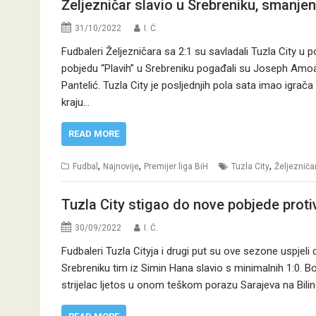
Željezničar slavio u Srebreniku, smanjen
31/10/2022
I. Ć.
Fudbaleri Željezničara sa 2:1 su savladali Tuzla City u
pobjedu “Plavih” u Srebreniku pogađali su Joseph Amoah 
Pantelić. Tuzla City je posljednjih pola sata imao igrača
kraju…
READ MORE
,
,
,
Fudbal
Najnovije
Premijer liga BiH
Tuzla City
Željezniča
Tuzla City stigao do nove pobjede proti
30/09/2022
I. Ć.
Fudbaleri Tuzla Cityja i drugi put su ove sezone uspjeli
Srebreniku tim iz Simin Hana slavio s minimalnih 1:0. Bord
strijelac ljetos u onom teškom porazu Sarajeva na Bili