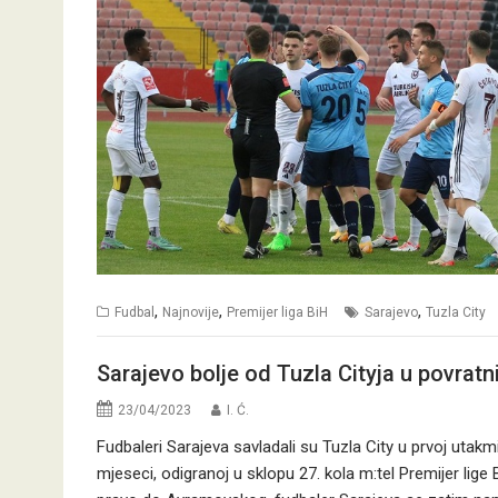
,
,
,
Fudbal
Najnovije
Premijer liga BiH
Sarajevo
Tuzla City
Sarajevo bolje od Tuzla Cityja u povra
23/04/2023
I. Ć.
Fudbaleri Sarajeva savladali su Tuzla City u prvoj uta
mjeseci, odigranoj u sklopu 27. kola m:tel Premijer lige 