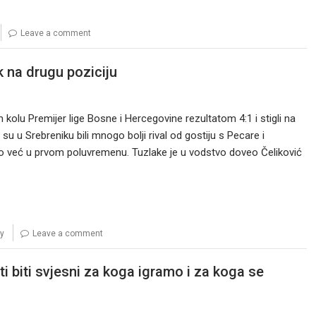
Leave a comment
k na drugu poziciju
m kolu Premijer lige Bosne i Hercegovine rezultatom 4:1 i stigli na
su u Srebreniku bili mnogo bolji rival od gostiju s Pecare i
sao već u prvom poluvremenu. Tuzlake je u vodstvo doveo Čeliković
ty
Leave a comment
i biti svjesni za koga igramo i za koga se