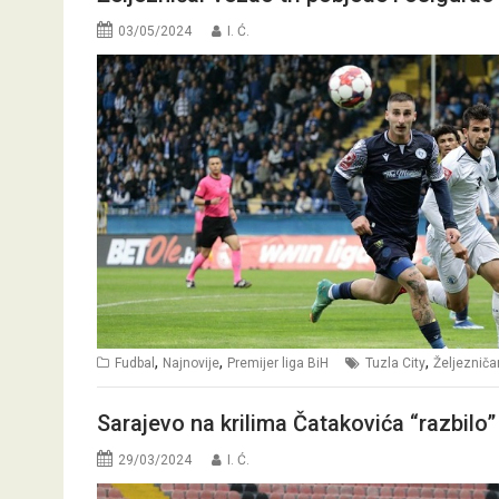
03/05/2024
I. Ć.
,
,
,
Fudbal
Najnovije
Premijer liga BiH
Tuzla City
Željezniča
Sarajevo na krilima Čatakovića “razbilo”
29/03/2024
I. Ć.