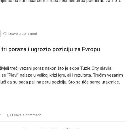
estio na šut i udarcem s ruba šesnaesterca poentirao za 1:0. U
Leave a comment
o tri poraza i ugrozio poziciju za Evropu
vjeli treći vezani poraz nakon što je ekipa Tuzle City slavila
“Plavi” nalaze u velikoj krizi igre, ali i rezultata. Trećim vezanim
dući da su sada pali na petu poziciju. Što se tiče same utakmice,
r
Leave a comment