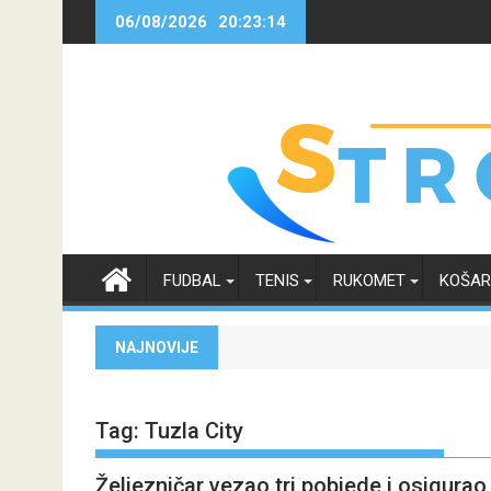
Skip
06/08/2026
20:23:15
to
content
FUDBAL
TENIS
RUKOMET
KOŠA
NAJNOVIJE
Tag:
Tuzla City
Željezničar vezao tri pobjede i osigurao