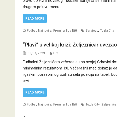
pravo do Avramovskog, fudbaler Sarajeva se zatim namj
drugom poluvremenu…
READ MORE
,
,
,
Fudbal
Najnovije
Premijer liga BiH
Sarajevo
Tuzla City
“Plavi” u velikoj krizi: Željezničar uveza
08/04/2023
I. Ć.
Fudbaleri Željezničara večeras su na svojoj Grbavici doži
minimalnim rezultatom 1:0. Večerašnji meč dokaz je da se 
ligaškim porazom ugrozili su sebi poziciju na tabeli, bu
prvi…
READ MORE
,
,
,
Fudbal
Najnovije
Premijer liga BiH
Tuzla City
Željezniča