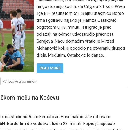
na gostovanju kod Tuzla Cityja u 24. kolu Wwin
lige BiH rezultatom 5:1. Sjajnu utakmicu Bordo
tima i golijadu najavio je Hamza Čataković
pogotkom u 18. minuti. Isti igrač je pred
odlazak na odmor udvostručio prednost
Sarajeva. Nadu domaćim vratio je Mirzad
Mehanović koji je pogodio na otvaranju drugog
dijela. Međutim, Čataković je danas…
READ MORE
Leave a comment
tničkom meču na Koševu
kmici na stadionu Asim Ferhatović Hase nakon više od osam
BiH. Bordo tim do vodstva stiže u 28. minuti. Fejzić je ispucao