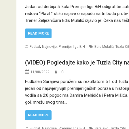
Jedan od derbija 5. kola Premijer lige BiH odigrat će sut
redova “Plavih” stižu najave o napadu na tri boda protiv 
Trener Željezničara Edis Mulalić izjavio je: Čeka nas teš
READ MORE
,
,
,
Fudbal
Najnovije
Premijer liga BiH
Edis Mulalić
Tuzla Ci
(VIDEO) Pogledajte kako je Tuzla City n
11/08/2022
I. Ć.
Fudbaleri Sarajeva poraženi su rezultatom 5:1 od Tuzla 
jedan od najuvjerljivijih premijerligaških poraza u histor
vodila sa 2:0 pogocima Damira Mehidića i Petra Mišića. 
gol, mrežu svog tima…
READ MORE
,
,
,
Fudbal
Najnovije
Premijer liga BiH
Sarajevo
Tuzla City