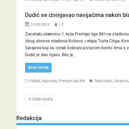
Dudić se izvinjavao navijačima nakon bla
10/08/2022
I. Ć.
Zaostalu utakmicu 1. kola Premijer lige BiH na stadionu 
zbog obnove stadiona Koševo, i ekipa Tuzla Cityja. K
Sarajeva koji su ostali šokirani porazom bordo tima s 
Dudić je dao izjavu. Bilo je…
READ MORE
,
,
,
Fudbal
Najnovije
Premijer liga BiH
Feđa Dudić
Sarajevo
Posts
Older posts
navigation
Redakcija