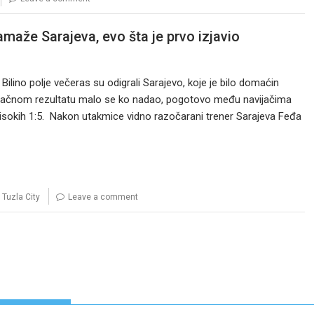
maže Sarajeva, evo šta je prvo izjavio
Bilino polje večeras su odigrali Sarajevo, koje je bilo domaćin
onačnom rezultatu malo se ko nadao, pogotovo među navijačima
visokih 1:5. Nakon utakmice vidno razočarani trener Sarajeva Feđa
,
Tuzla City
Leave a comment