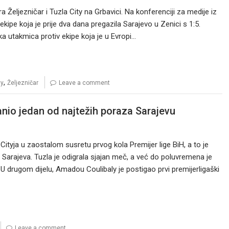
ra Željezničar i Tuzla City na Grbavici. Na konferenciji za medije iz
ekipe koja je prije dva dana pregazila Sarajevo u Zenici s 1:5.
ka utakmica protiv ekipe koja je u Evropi…
,
ty
Željezničar
Leave a comment
anio jedan od najtežih poraza Sarajevu
Cityja u zaostalom susretu prvog kola Premijer lige BiH, a to je
iji Sarajeva. Tuzla je odigrala sjajan meč, a već do poluvremena je
U drugom dijelu, Amadou Coulibaly je postigao prvi premijerligaški
Leave a comment