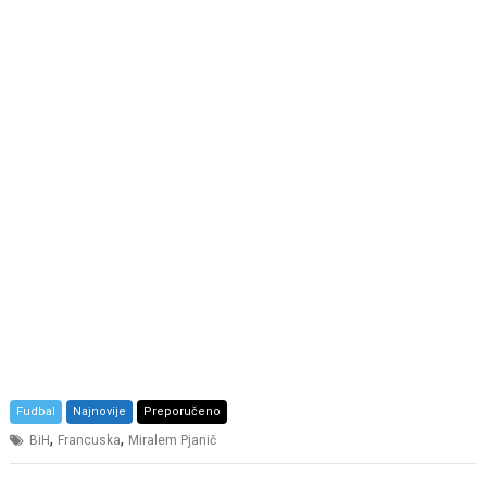
Fudbal
Najnovije
Preporučeno
,
,
BiH
Francuska
Miralem Pjanič