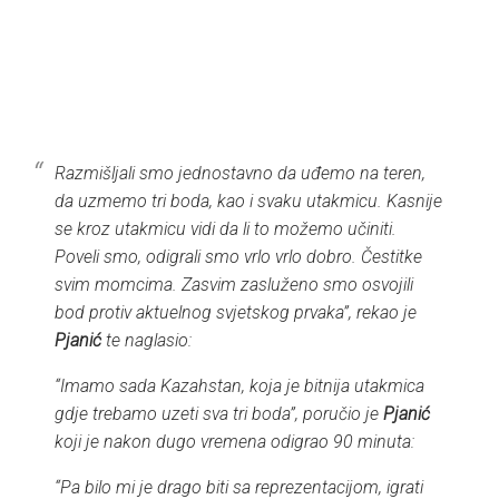
Razmišljali smo jednostavno da uđemo na teren,
da uzmemo tri boda, kao i svaku utakmicu. Kasnije
se kroz utakmicu vidi da li to možemo učiniti.
Poveli smo, odigrali smo vrlo vrlo dobro. Čestitke
svim momcima. Zasvim zasluženo smo osvojili
bod protiv aktuelnog svjetskog prvaka”, rekao je
Pjanić
te naglasio:
“Imamo sada Kazahstan, koja je bitnija utakmica
gdje trebamo uzeti sva tri boda”, poručio je
Pjanić
koji je nakon dugo vremena odigrao 90 minuta:
“Pa bilo mi je drago biti sa reprezentacijom, igrati