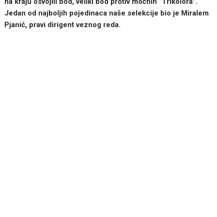
na kraju osvojili bod, veliki bod protiv moćnih “Trikolora”.
Jedan od najboljih pojedinaca naše selekcije bio je Miralem
Pjanić, pravi dirigent veznog reda.