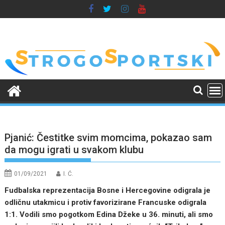
Skip
to
content
Pjanić: Čestitke svim momcima, pokazao sam
da mogu igrati u svakom klubu
01/09/2021
I. Ć.
Fudbalska reprezentacija Bosne i Hercegovine odigrala je
odličnu utakmicu i protiv favorizirane Francuske odigrala
1:1. Vodili smo pogotkom Edina Džeke u 36. minuti, ali smo