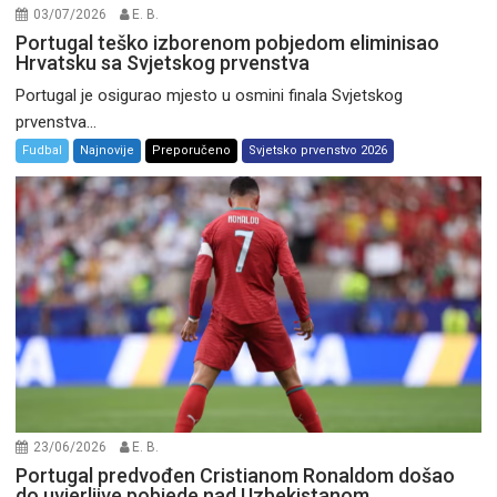
03/07/2026
E. B.
Portugal teško izborenom pobjedom eliminisao
Hrvatsku sa Svjetskog prvenstva
Portugal je osigurao mjesto u osmini finala Svjetskog
prvenstva...
Fudbal
Najnovije
Preporučeno
Svjetsko prvenstvo 2026
23/06/2026
E. B.
Portugal predvođen Cristianom Ronaldom došao
do uvjerljive pobjede nad Uzbekistanom