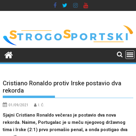
Skip
to
content
Cristiano Ronaldo protiv Irske postavio dva
rekorda
01/09/2021
I. Ć.
Sjajni Cristiano Ronaldo večeras je postavio dva nova
rekorda. Naime, Portugalac je u meču njegovog državnog
tima i Irske (2:1) prvo promašio penal, a onda postigao dva