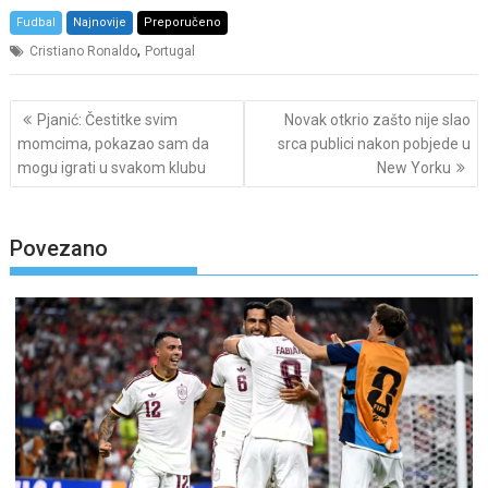
Fudbal
Najnovije
Preporučeno
,
Cristiano Ronaldo
Portugal
Post
Pjanić: Čestitke svim
Novak otkrio zašto nije slao
navigation
momcima, pokazao sam da
srca publici nakon pobjede u
mogu igrati u svakom klubu
New Yorku
Povezano