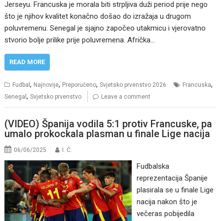
Jerseyu. Francuska je morala biti strpljiva duži period prije nego
što je njihov kvalitet konačno došao do izražaja u drugom
poluvremenu. Senegal je sjajno započeo utakmicu i vjerovatno
stvorio bolje prilike prije poluvremena. Afrička…
READ MORE
,
,
,
,
Fudbal
Najnovije
Preporučeno
Svjetsko prvenstvo 2026
Francuska
,
Senegal
Svjetsko prvenstvo
Leave a comment
(VIDEO) Španija vodila 5:1 protiv Francuske, pa
umalo prokockala plasman u finale Lige nacija
06/06/2025
I. Ć.
Fudbalska
reprezentacija Španije
plasirala se u finale Lige
nacija nakon što je
večeras pobijedila