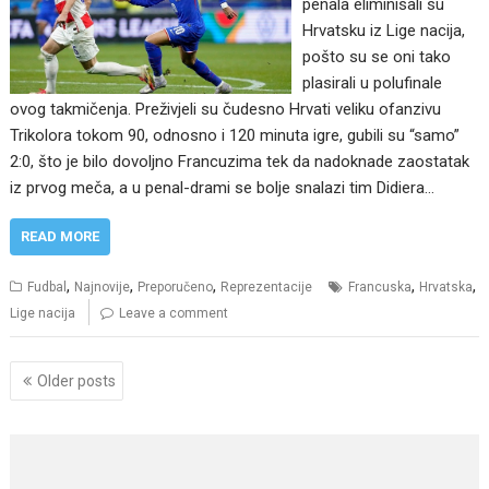
penala eliminisali su
Hrvatsku iz Lige nacija,
pošto su se oni tako
plasirali u polufinale
ovog takmičenja. Preživjeli su čudesno Hrvati veliku ofanzivu
Trikolora tokom 90, odnosno i 120 minuta igre, gubili su “samo”
2:0, što je bilo dovoljno Francuzima tek da nadoknade zaostatak
iz prvog meča, a u penal-drami se bolje snalazi tim Didiera…
READ MORE
,
,
,
,
,
Fudbal
Najnovije
Preporučeno
Reprezentacije
Francuska
Hrvatska
Lige nacija
Leave a comment
Posts
Older posts
navigation