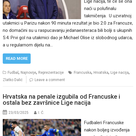
Lige nacija, te će se ona
naći u polufinalu
takmičenja. U uzvratnoj
utakmici u Parizu nakon 90 minuta rezultat je bio 2:0 za Francuze,
no domaćini su u raspucavanju jedanaesteraca bili bolji s ukupnih
5:4. Prvi gol na utakmici dao je Michael Olise iz slobodnog udarca,
a u regularnom dijelu na…
READ MORE
,
,
,
,
,
Fudbal
Najnovije
Reprezentacije
Francuska
Hrvatska
Lige nacija
Zlatko Dalić
Leave a comment
Hrvatska na penale izgubila od Francuske i
ostala bez završnice Lige nacija
23/03/2025
I. Ć.
Fudbaleri Francuske
nakon boljeg izvođenja