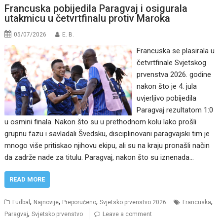
Francuska pobijedila Paragvaj i osigurala
utakmicu u četvrtfinalu protiv Maroka
05/07/2026
E. B.
Francuska se plasirala u
četvrtfinale Svjetskog
prvenstva 2026. godine
nakon što je 4. jula
uvjerljivo pobijedila
Paragvaj rezultatom 1:0
u osmini finala. Nakon što su u prethodnom kolu lako prošli
grupnu fazu i savladali Švedsku, disciplinovani paragvajski tim je
mnogo više pritiskao njihovu ekipu, ali su na kraju pronašli način
da zadrže nade za titulu. Paragvaj, nakon što su iznenada…
READ MORE
,
,
,
,
Fudbal
Najnovije
Preporučeno
Svjetsko prvenstvo 2026
Francuska
,
Paragvaj
Svjetsko prvenstvo
Leave a comment