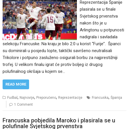
Reprezentacija Španije
plasirala se u finale
Svjetskog prvenstva
nakon što je u
Arlingtonu u potpunosti
nadigrala i savladala
selekciju Francuske. Na kraju je bilo 2:0 u korist “Furije”. Španci
su dominirali u posjedu lopte, taktički savršeno neutralisali
Trikolore i potpuno zasluženo osigurali borbu za najprestižniji
trofej. U velikom finalu igrat će protiv boljeg iz drugog
polufinalnog okršaja u kojem se…
READ MORE
,
,
,
,
Fudbal
Najnovije
Preporučeno
Reprezentacije
Francuska
Španija
1 Comment
Francuska pobjedila Maroko i plasirala se u
polufinale Svjetskog prvenstva