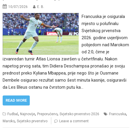
10/07/2026
E. B.
Francuska je osigurala
mjesto u polufinalu
Svjetskog prvenstva
2026. godine uvjerljivom
pobjedom nad Marokom
od 2:0, čime je
izvanredan turnir Atlas Lionsa završen u četvrtfinalu. Nakon
napetog prvog sata, tim Didiera Deschampsa pronašao je svoju
prednost preko Kyliana Mbappea, prije nego što je Ousmane
Dembele osigurao rezultat samo šest minuta kasnije, osiguravši
da Les Bleus ostanu na čvrstom putu ka…
READ MORE
,
,
,
,
Fudbal
Najnovije
Preporučeno
Svjetsko prvenstvo 2026
Francuska
,
Maroko
Svjetsko prvenstvo
Leave a comment