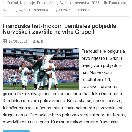
,
,
,
,
Fudbal
Najnovije
Preporučeno
Svjetsko prvenstvo 2026
Francuska
,
Švedska
Svjetsko prvenstvo
Leave a comment
Francuska hat-trickom Dembelea pobjedila
Norvešku i završila na vrhu Grupe I
26/06/2026
E. B.
Francuska je osigurala
prvo mjesto u Grupi I
uvjerljivom pobjedom
nad Norveškom
rezultatom 4-1,
završivši savršenu
grupnu fazu zahvaljujući senzacionalnom hat-triku Ousmanea
Dembelea u prvom poluvremenu. Norveška se, uprkos porazu,
također plasirala u šesnaestinu finala nakon što je završila kao
druga u grupi. Dembele je brzo pokazao svoj autoritet na terenu,
otvorivši rezultat u prvih 10 minuta nakon spretne francuske…