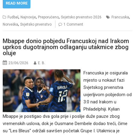
READ MORE
,
,
,
,
Fudbal
Najnovije
Preporučeno
Svjetsko prvenstvo 2026
Francuska
,
Norveška
Svjetsko prvenstvo
1 Comment
Mbappe donio pobjedu Francuskoj nad Irakom
uprkos dugotrajnom odlaganju utakmice zbog
oluje
23/06/2026
E. B.
Francuska je osigurala
mjesto u nokaut fazi
Svjetskog prvenstva
uvjerljivom pobjedom od
3:0 nad Irakom u
Philadelphiji. Kylian
Mbappe je postigao dva gola prije i poslije duže pauze zbog
vremenskih uslova, dok je Ousmane Dembele dodao treći, čime
su “Les Bleus” održali savršen početak Grupe I. Utakmica je