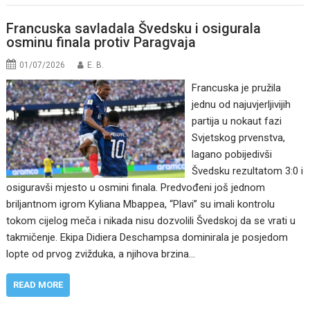
Francuska savladala Švedsku i osigurala
osminu finala protiv Paragvaja
01/07/2026
E. B.
Francuska je pružila
jednu od najuvjerljivijih
partija u nokaut fazi
Svjetskog prvenstva,
lagano pobijedivši
Švedsku rezultatom 3:0 i
osiguravši mjesto u osmini finala. Predvođeni još jednom
briljantnom igrom Kyliana Mbappea, “Plavi” su imali kontrolu
tokom cijelog meča i nikada nisu dozvolili Švedskoj da se vrati u
takmičenje. Ekipa Didiera Deschampsa dominirala je posjedom
lopte od prvog zvižduka, a njihova brzina…
READ MORE