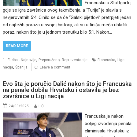
Francusku u Stuttgartu,
gdje se igra završnica ovog takmičenja, a “Furija” je slavila s
nevjerovatnih 5:4. Činilo se da će “Galski pijetlovi” pretrpjeti jedan
od najtežih poraza u svojoj historiji, ali su u finišu meča ublažili
poraz, nakon što je u jednom trenutku bilo 5:1. Nakon…
READ MORE
,
,
,
,
Fudbal
Najnovije
Preporučeno
Reprezentacije
Francuska
Lige
,
nacija
Španija
Leave a comment
Evo šta je poručio Dalić nakon što je Francuska
na penale dobila Hrvatsku i ostavila je bez
završnice u Ligi nacija
24/03/2025
I. Ć.
Francuska je nakon
boljeg izvođenja penala
eliminisala Hrvatsku iz