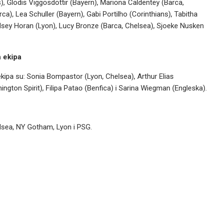
, Glodis Viggosdottir (Bayern), Mariona Caldentey (Barca,
ca), Lea Schuller (Bayern), Gabi Portilho (Corinthians), Tabitha
sey Horan (Lyon), Lucy Bronze (Barca, Chelsea), Sjoeke Nusken
h ekipa
h ekipa su: Sonia Bompastor (Lyon, Chelsea), Arthur Elias
ington Spirit), Filipa Patao (Benfica) i Sarina Wiegman (Engleska).
helsea, NY Gotham, Lyon i PSG.