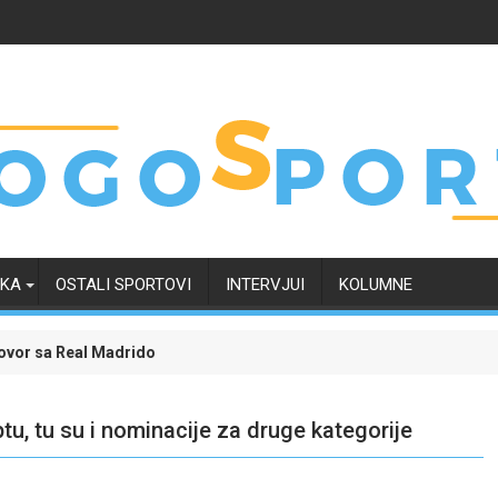
RKA
OSTALI SPORTOVI
INTERVJUI
KOLUMNE
om i okončao neizvijesnost oko svoje budućnosti
Evropski četvrtak zanimljiviji uz Meridian: Isprati borbu 
tu, tu su i nominacije za druge kategorije