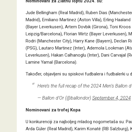
Nominovani za Zlatnu loptu 2024. su:
Jude Bellingham (Real Madrid), Ruben Dias (Manchester 
Madrid), Emiliano Martinez (Aston Villa), Erling Haaland
(Bayer Leverkusen), Artem Dovbik (Girona), Toni Kroos (
Leipzig/Barcelona), Florian Wirtz (Bayer Leverkusen),
Rodri (Manchester City), Harry Kane (Bayern), Declan R
(PSG), Lautaro Martinez (Inter), Ademola Lookman (Atal
Leverkusen), Hakan Calhanoglu (Inter), Dani Carvajal (Re
Lamine Yamal (Barcelona).
Također, objavljeni su spiskovi fudbalera i fudbalerki u
Here’s the full recap of the 2024 Men’s Ballon 
— Ballon d’Or (@ballondor)
September 4, 2024
Nominovani za trofej Kopa
U konkurenciji za najboljeg mladog nogometaša su: Pau
Arda Güler (Real Madrid), Karim Konaté (RB Salzburg)