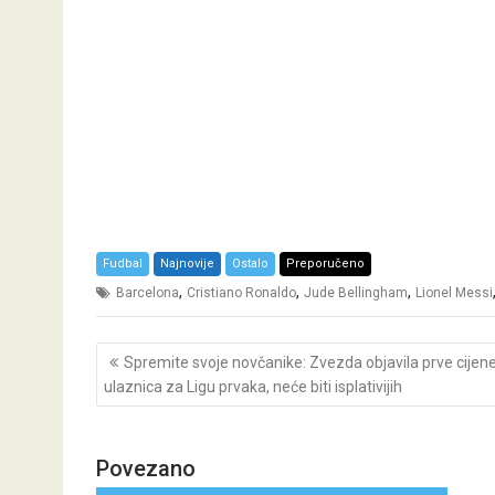
Fudbal
Najnovije
Ostalo
Preporučeno
,
,
,
Barcelona
Cristiano Ronaldo
Jude Bellingham
Lionel Messi
Post
Spremite svoje novčanike: Zvezda objavila prve cijen
navigation
ulaznica za Ligu prvaka, neće biti isplativijih
Povezano