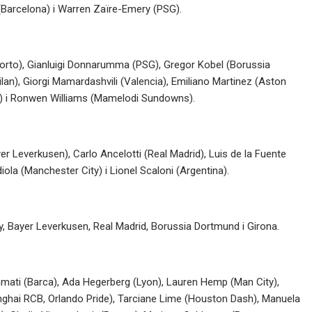
(Barcelona) i Warren Zaïre-Emery (PSG).
Porto), Gianluigi Donnarumma (PSG), Gregor Kobel (Borussia
lan), Giorgi Mamardashvili (Valencia), Emiliano Martinez (Aston
er) i Ronwen Williams (Mamelodi Sundowns).
er Leverkusen), Carlo Ancelotti (Real Madrid), Luis de la Fuente
iola (Manchester City) i Lionel Scaloni (Argentina).
ty, Bayer Leverkusen, Real Madrid, Borussia Dortmund i Girona.
nmati (Barca), Ada Hegerberg (Lyon), Lauren Hemp (Man City),
nghai RCB, Orlando Pride), Tarciane Lime (Houston Dash), Manuela