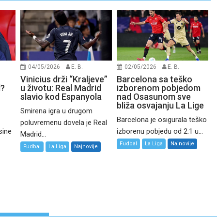
04/05/2026
E. B.
02/05/2026
E. B.
Vinicius drži “Kraljeve”
Barcelona sa teško
d?
u životu: Real Madrid
izborenom pobjedom
slavio kod Espanyola
nad Osasunom sve
bliža osvajanju La Lige
Smirena igra u drugom
Barcelona je osigurala teško
poluvremenu dovela je Real
sine
izborenu pobjedu od 2:1 u...
Madrid...
Fudbal
La Liga
Najnovije
Fudbal
La Liga
Najnovije