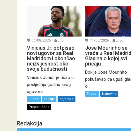
06/08/2026
E. B.
11/05/2026
E. B.
Vinicius Jr. potpisao
Jose Mourinho se
novi ugovor sa Real
vraća u Real Madri
Madridom i okončao
Glasina o kojoj svi
neizvijesnost oko
pričaju
svoje budućnosti
Dok je Jose Mourinho
Vinicius Junior je ušao u
pokušavao da uguši gla
posljednju godinu svog
o...
ugovora....
Fudbal
Najnovije
Fudbal
La Liga
Najnovije
Preporučeno
Redakcija