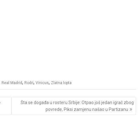
,
,
,
,
Real Madrid
Rodri
Vinicus
Zlatna lopta
e
Šta se događa u rosteru Srbije: Otpao još jedan igrač zbog
povrede, Piksi zamjenu našao u Partizanu