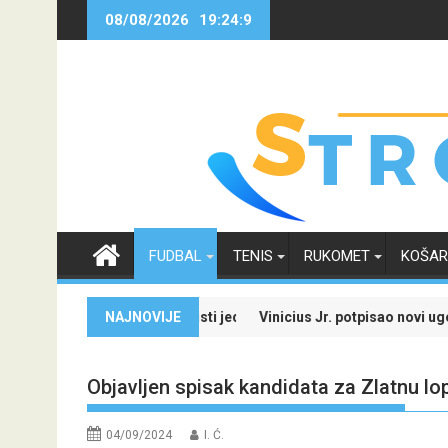
Skip
08/08/2026
19:24:10
to
content
FUDBAL
TENIS
RUKOMET
KOŠA
le i iskoristi jedinstvenu ponudu
NAJNOVIJE
Vinicius Jr. potpisao novi ugovor sa Real Madrid
Objavljen spisak kandidata za Zlatnu lop
04/09/2024
I. Ć.