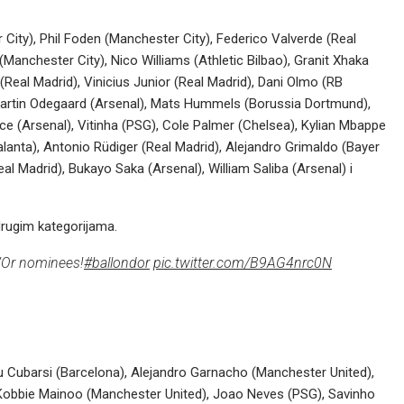
City), Phil Foden (Manchester City), Federico Valverde (Real
 (Manchester City), Nico Williams (Athletic Bilbao), Granit Xhaka
Real Madrid), Vinicius Junior (Real Madrid), Dani Olmo (RB
 Martin Odegaard (Arsenal), Mats Hummels (Borussia Dortmund),
ice (Arsenal), Vitinha (PSG), Cole Palmer (Chelsea), Kylian Mbappe
anta), Antonio Rüdiger (Real Madrid), Alejandro Grimaldo (Bayer
al Madrid), Bukayo Saka (Arsenal), William Saliba (Arsenal) i
 drugim kategorijama.
d’Or nominees!
#ballondor
pic.twitter.com/B9AG4nrc0N
 Cubarsi (Barcelona), Alejandro Garnacho (Manchester United),
, Kobbie Mainoo (Manchester United), Joao Neves (PSG), Savinho