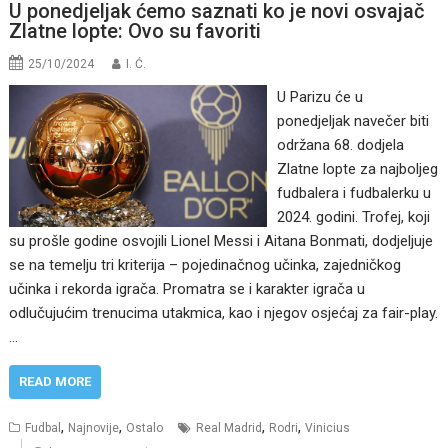
U ponedjeljak ćemo saznati ko je novi osvajač
Zlatne lopte: Ovo su favoriti
25/10/2024
I. Ć.
U Parizu će u
ponedjeljak navečer biti
održana 68. dodjela
Zlatne lopte za najboljeg
fudbalera i fudbalerku u
2024. godini. Trofej, koji
su prošle godine osvojili Lionel Messi i Aitana Bonmati, dodjeljuje
se na temelju tri kriterija – pojedinačnog učinka, zajedničkog
učinka i rekorda igrača. Promatra se i karakter igrača u
odlučujućim trenucima utakmica, kao i njegov osjećaj za fair-play.
…
READ MORE
,
,
,
,
Fudbal
Najnovije
Ostalo
Real Madrid
Rodri
Vinicius