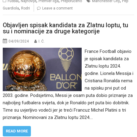
,
,
,
,
Fudbal
Najnovije
Premier liga
Preporučeno
Manchester City
Pep
,
Guardiola
Rodri
Leave a comment
Objavljen spisak kandidata za Zlatnu loptu, tu
su i nominacije za druge kategorije
04/09/2024
I. Ć.
France Football objavio
je spisak kandidata za
Zlatnu loptu 2024.
godine. Lionela Messija i
Cristiana Ronalda nema
na spisku prvi put od
2003. godine. Podsjetimo, Messi je osam puta dobio priznanje za
najboljeg fudbalera svijeta, dok je Ronaldo pet puta bio dobitnik.
Time su uvjerljivo vodeći jer je treći Francuz Michel Platini s tri
priznanja. Nominovani za Zlatnu loptu 2024.…
READ MORE