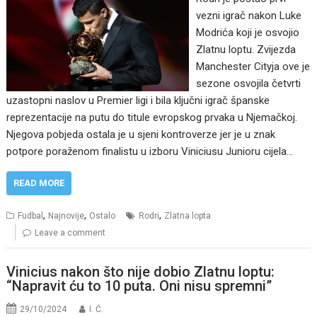
vezni igrač nakon Luke
Modrića koji je osvojio
Zlatnu loptu. Zvijezda
Manchester Cityja ove je
sezone osvojila četvrti
uzastopni naslov u Premier ligi i bila ključni igrač španske
reprezentacije na putu do titule evropskog prvaka u Njemačkoj.
Njegova pobjeda ostala je u sjeni kontroverze jer je u znak
potpore poraženom finalistu u izboru Viniciusu Junioru cijela…
READ MORE
,
,
,
Fudbal
Najnovije
Ostalo
Rodri
Zlatna lopta
Leave a comment
Vinicius nakon što nije dobio Zlatnu loptu:
“Napravit ću to 10 puta. Oni nisu spremni”
29/10/2024
I. Ć.