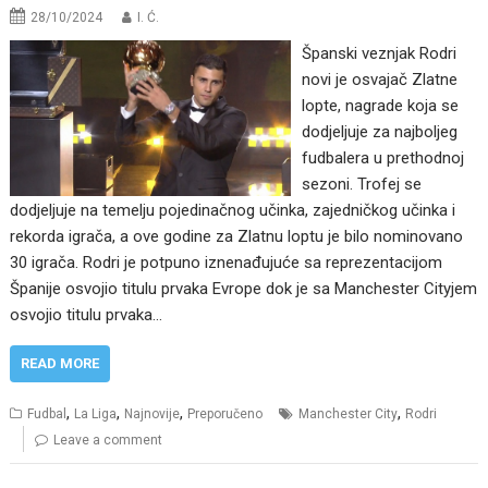
28/10/2024
I. Ć.
Španski veznjak Rodri
novi je osvajač Zlatne
lopte, nagrade koja se
dodjeljuje za najboljeg
fudbalera u prethodnoj
sezoni. Trofej se
dodjeljuje na temelju pojedinačnog učinka, zajedničkog učinka i
rekorda igrača, a ove godine za Zlatnu loptu je bilo nominovano
30 igrača. Rodri je potpuno iznenađujuće sa reprezentacijom
Španije osvojio titulu prvaka Evrope dok je sa Manchester Cityjem
osvojio titulu prvaka…
READ MORE
,
,
,
,
Fudbal
La Liga
Najnovije
Preporučeno
Manchester City
Rodri
Leave a comment