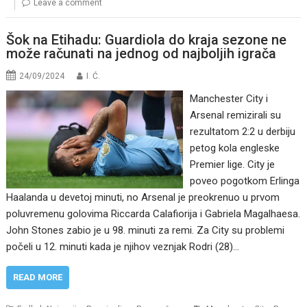
Leave a comment
Šok na Etihadu: Guardiola do kraja sezone ne
može računati na jednog od najboljih igrača
24/09/2024
I. Ć.
Manchester City i
Arsenal remizirali su
rezultatom 2:2 u derbiju
petog kola engleske
Premier lige. City je
poveo pogotkom Erlinga
Haalanda u devetoj minuti, no Arsenal je preokrenuo u prvom
poluvremenu golovima Riccarda Calafiorija i Gabriela Magalhaesa.
John Stones zabio je u 98. minuti za remi. Za City su problemi
počeli u 12. minuti kada je njihov veznjak Rodri (28)…
READ MORE