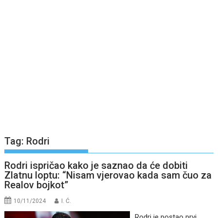
Tag:
Rodri
Rodri ispričao kako je saznao da će dobiti
Zlatnu loptu: “Nisam vjerovao kada sam čuo za
Realov bojkot”
10/11/2024
I. Ć.
Rodri je postao prvi