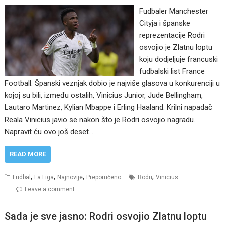
Fudbaler Manchester
Cityja i španske
reprezentacije Rodri
osvojio je Zlatnu loptu
koju dodjeljuje francuski
fudbalski list France
Football. Španski veznjak dobio je najviše glasova u konkurenciji u
kojoj su bili, između ostalih, Vinicius Junior, Jude Bellingham,
Lautaro Martinez, Kylian Mbappe i Erling Haaland. Krilni napadač
Reala Vinicius javio se nakon što je Rodri osvojio nagradu.
Napravit ću ovo još deset…
READ MORE
,
,
,
,
Fudbal
La Liga
Najnovije
Preporučeno
Rodri
Vinicius
Leave a comment
Sada je sve jasno: Rodri osvojio Zlatnu loptu