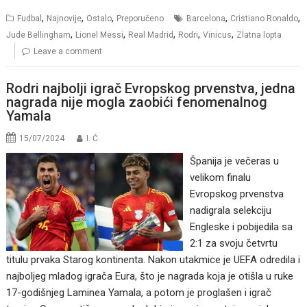
,
,
,
,
,
Fudbal
Najnovije
Ostalo
Preporučeno
Barcelona
Cristiano Ronaldo
,
,
,
,
,
Jude Bellingham
Lionel Messi
Real Madrid
Rodri
Vinicus
Zlatna lopta
Leave a comment
Rodri najbolji igrač Evropskog prvenstva, jedna
nagrada nije mogla zaobići fenomenalnog
Yamala
15/07/2024
I. Ć.
Španija je večeras u
velikom finalu
Evropskog prvenstva
nadigrala selekciju
Engleske i pobijedila sa
2:1 za svoju četvrtu
titulu prvaka Starog kontinenta. Nakon utakmice je UEFA odredila i
najboljeg mladog igrača Eura, što je nagrada koja je otišla u ruke
17-godišnjeg Laminea Yamala, a potom je proglašen i igrač