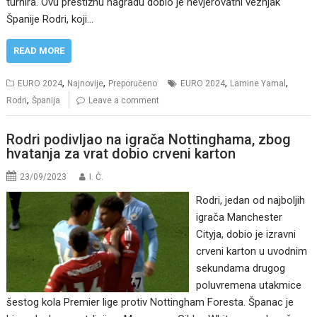
turnira. Ovu prestižnu nagradu dobio je nevjerovatni veznjak
Španije Rodri, koji…
READ MORE
,
,
,
,
EURO 2024
Najnovije
Preporučeno
EURO 2024
Lamine Yamal
,
Rodri
Španija
Leave a comment
Rodri podivljao na igrača Nottinghama, zbog
hvatanja za vrat dobio crveni karton
23/09/2023
I. Ć.
Rodri, jedan od najboljih
igrača Manchester
Cityja, dobio je izravni
crveni karton u uvodnim
sekundama drugog
poluvremena utakmice
šestog kola Premier lige protiv Nottingham Foresta. Španac je