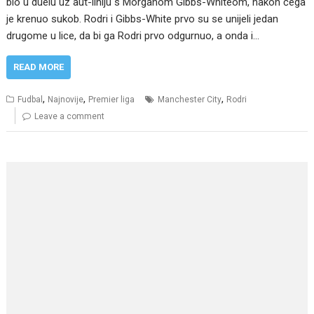
bio u duelu uz aut-liniju s Morganom Gibbs-Whiteom, nakon čega
je krenuo sukob. Rodri i Gibbs-White prvo su se unijeli jedan
drugome u lice, da bi ga Rodri prvo odgurnuo, a onda i…
READ MORE
,
,
,
Fudbal
Najnovije
Premier liga
Manchester City
Rodri
Leave a comment