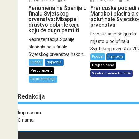
14/07/2026
I. Ć.
10/07/2026
E. B.
Fenomenalna Španija u
Francuska pobjedil
finalu Svjetskog
Maroko i plasirala s
prvenstva: Mbappe i
polufinale Svjetsko
društvo dobili lekciju
prvenstva
koju će dugo pamtiti
Francuska je osigurala
Reprezentacija Španije
mjesto u polufinalu
plasirala se u finale
Svjetskog prvenstva 2026
Svjetskog prvenstva nakon...
Fudbal
Najnovije
Fudbal
Najnovije
Preporučeno
Preporučeno
Svjetsko prvenstvo 2026
Reprezentacije
Redakcija
Impressum
O nama