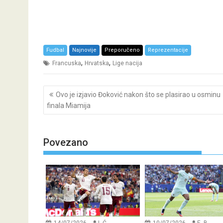
Fudbal
Najnovije
Preporučeno
Reprezentacije
,
,
Francuska
Hrvatska
Lige nacija
Post
Ovo je izjavio Đoković nakon što se plasirao u osminu
navigation
finala Miamija
Povezano