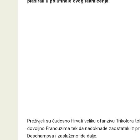
plasirali u polufinale ovog takmičenja.
Preživjeli su čudesno Hrvati veliku ofanzivu Trikolora to
dovoljno Francuzima tek da nadoknade zaostatak iz prv
Deschampsa i zasluženo ide dalje.