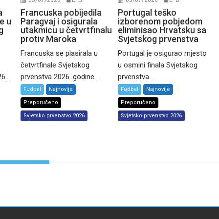
05/07/2026
E. B.
03/07/2026
E. B.
a
Francuska pobijedila
Portugal teško
e u
Paragvaj i osigurala
izborenom pobjedom
g
utakmicu u četvrtfinalu
eliminisao Hrvatsku sa
protiv Maroka
Svjetskog prvenstva
Francuska se plasirala u
Portugal je osigurao mjesto
četvrtfinale Svjetskog
u osmini finala Svjetskog
....
prvenstva 2026. godine...
prvenstva...
Fudbal
Najnovije
Fudbal
Najnovije
Preporučeno
Preporučeno
Svjetsko prvenstvo 2026
Svjetsko prvenstvo 2026