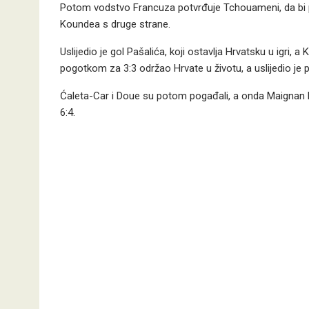
Potom vodstvo Francuza potvrđuje Tchouameni, da bi p
Koundea s druge strane.
Uslijedio je gol Pašalića, koji ostavlja Hrvatsku u igri,
pogotkom za 3:3 održao Hrvate u životu, a uslijedio j
Ćaleta-Car i Doue su potom pogađali, a onda Maignan 
6:4.