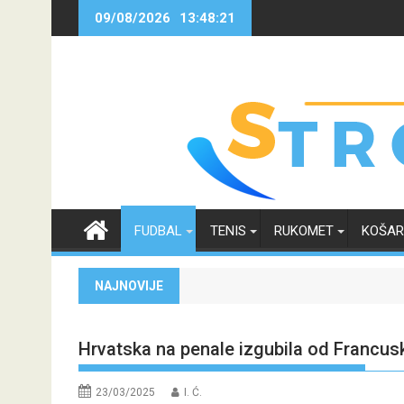
Skip
09/08/2026
13:48:22
to
content
FUDBAL
TENIS
RUKOMET
KOŠA
NAJNOVIJE
Hrvatska na penale izgubila od Francusk
23/03/2025
I. Ć.