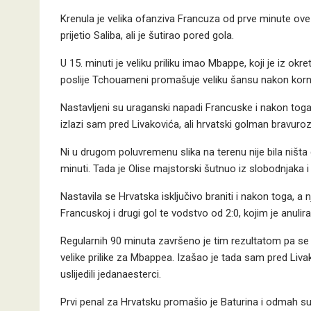
Krenula je velika ofanziva Francuza od prve minute ove u
prijetio Saliba, ali je šutirao pored gola.
U 15. minuti je veliku priliku imao Mbappe, koji je iz okr
poslije Tchouameni promašuje veliku šansu nakon korn
Nastavljeni su uraganski napadi Francuske i nakon toga,
izlazi sam pred Livakovića, ali hrvatski golman bravur
Ni u drugom poluvremenu slika na terenu nije bila ništa dru
minuti. Tada je Olise majstorski šutnuo iz slobodnjaka i
Nastavila se Hrvatska isključivo braniti i nakon toga, 
Francuskoj i drugi gol te vodstvo od 2:0, kojim je anuli
Regularnih 90 minuta završeno je tim rezultatom pa se o
velike prilike za Mbappea. Izašao je tada sam pred Livak
uslijedili jedanaesterci.
Prvi penal za Hrvatsku promašio je Baturina i odmah su 