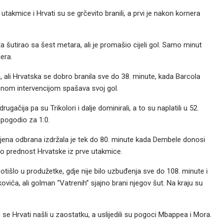
takmice i Hrvati su se grčevito branili, a prvi je nakon kornera
eta šutirao sa šest metara, ali je promašio cijeli gol. Samo minut
era.
 ali Hrvatska se dobro branila sve do 38. minute, kada Barcola
oznom intervencijom spašava svoj gol.
gačija pa su Trikolori i dalje dominirali, a to su naplatili u 52.
 pogodio za 1:0.
a njena odbrana izdržala je tek do 80. minute kada Dembele donosi
rao prednost Hrvatske iz prve utakmice.
tišlo u produžetke, gdje nije bilo uzbuđenja sve do 108. minute i
ovića, ali golman “Vatrenih” sjajno brani njegov šut. Na kraju su
se Hrvati našli u zaostatku, a uslijedili su pogoci Mbappea i Mora.