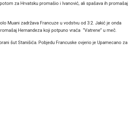
otom za Hrvatsku promašio i Ivanović, ali spašava ih promašaj
 a Kolo Muani zadržava Francuze u vodstvu od 3:2. Jakić je onda
e promašaj Hernandeza koji potpuno vraća “Vatrene” u meč.
brani šut Stanišića. Pobjedu Francuske ovjerio je Upamecano za