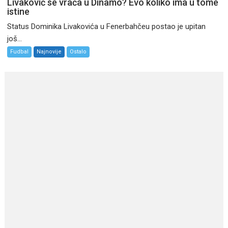
Livaković se vraća u Dinamo? Evo koliko ima u tome
istine
Status Dominika Livakovića u Fenerbahčeu postao je upitan
još...
Fudbal
Najnovije
Ostalo