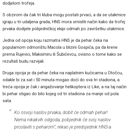
dodjelom trofeja.
S obzirom da čak tri kluba mogu postati prvaci, a da se utakmice
igraju u tri udaljena grada, HNS mora smisliti način kako da trofej
prvaka dodijele pobjedničkoj ekipi odmah po završetku utakmice.
Jedna od opcija koju razmatra HNS je da pehar čeka na
popularnom odmorištu Macola u blizini Gospića, pa da krene
prema Rujevici, Maksimiru ili Šubićevcu, ovisno o tome kako se
rezultati budu razvijali.
Druga opcija je da pehar čeka na naplatnim kućicama u Otočcu,
odakle bi za sat i 50 minuta mogao doći do sva tri stadiona, a
treća opcija je čak i angažovanje helikoptera iz Like, a na taj način
bi pehar stigao do bilo kojeg od tri stadiona za manje od pola
sata.
Ko osvoji naslov prvaka, dobit će odmah pehar!
Nema nikakvih odgoda, pobjednik će svoj naslov
proslaviti s peharom”, rekao je predsjednik HNS-a