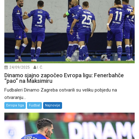
24/09/2025
I. Ć.
Dinamo sjajno započeo Evropa ligu: Fenerbahče
“pao” na Maksimiru
Fudbaleri Dinamo Zagreba ostvarili su veliku pobjedu na
otvaranju...
Evropa liga
Fudbal
Najnovije