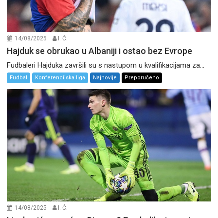
14/08/2025
I. Ć.
Hajduk se obrukao u Albaniji i ostao bez Evrope
Fudbaleri Hajduka završili su s nastupom u kvalifikacijama za...
Fudbal
Konferencijska liga
Najnovije
Preporučeno
14/08/2025
I. Ć.