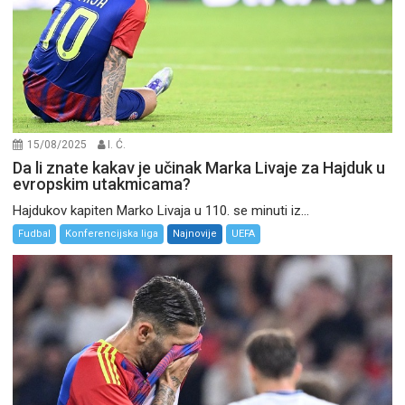
15/08/2025
I. Ć.
Da li znate kakav je učinak Marka Livaje za Hajduk u
evropskim utakmicama?
Hajdukov kapiten Marko Livaja u 110. se minuti iz...
Fudbal
Konferencijska liga
Najnovije
UEFA