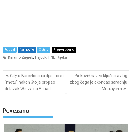
Fudbal
Najnovije
Ostalo
Preporučeno
,
,
,
Dinamo Zagreb
Hajduk
HNL
Rijeka
Post
City u Barceloni naciljao novu
Đoković naveo ključni razlog
navigation
“metu” nakon što je propao
zbog čega je okončao saradnju
dolazak Wirtza na Etihad
s Murrayjem
Povezano