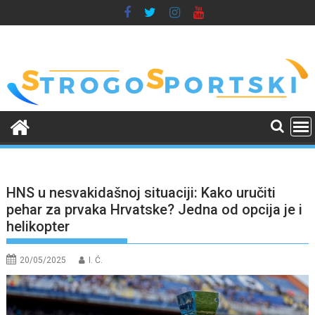
Skip
to
content
HNS u nesvakidašnoj situaciji: Kako uručiti
pehar za prvaka Hrvatske? Jedna od opcija je i
helikopter
20/05/2025
I. Ć.