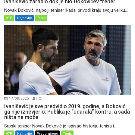
Ivanišević zaradio dok je bio Đokovićev trener
Novak Đoković, najbolji teniser ikada, privodi kraju svoju veliku...
ATP
Najnovije
Tenis
14/08/2025
I. Ć.
Ivanišević je sve predvidio 2019. godine, a Đoković
ga nije iznevjerio: Publika je “udarala” kontru, a sada
ništa ne može
Srpski teniser Novak Đoković je ispisao historiju tenisa i...
ATP
Najnovije
Preporučeno
Tenis