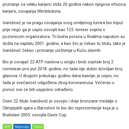
priznanje za veliku karijeru stiže 20 godina nakon njegova vrhunca
karijere, osvajanja Wimbledona.
Ivanišević je na pragu osvajanja svog omiljenog turnira bio triput
prije nego ga je uspio osvojiti kao 125. teniser svijeta s
pozivnicom organizatora. Tri bolna poraza u finalima napokon su
došla na naplatu 2001. godine, a kao što je čekao tu titulu, tako je
Ivanišević čekao i priznanje uvrštenja u Kuću slavnih.
Bio je osvajač 22 ATP naslova u singlu i bivši svjetski broj 2
nominiran prvi put 2018. godine, no tada nije dobio dovoljan broj
glasova. U drugom pokušaju, godinu dana kasnije, je uspio, no
tada je svečanost odgođena zbog koronavirusa. Večeras u
ponoć sve će biti uspješno odrađeno.
Osim 22 titule Ivanišević je osvojio i dvije bronzane medalje s
Olimpijskih igara u Barceloni te bio dio reprezentacije koja je u
Bratislavi 2005. osvojila Davis Cup.
ATP
Najnovije
Tenis