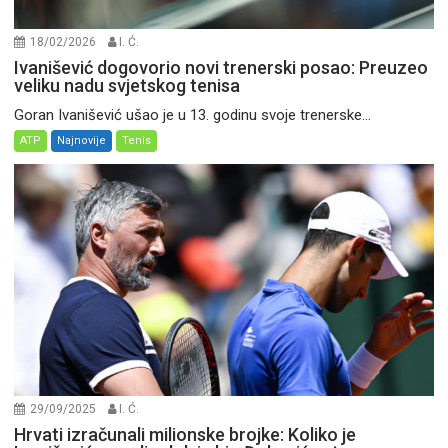
18/02/2026
I. Ć.
Ivanišević dogovorio novi trenerski posao: Preuzeo
veliku nadu svjetskog tenisa
Goran Ivanišević ušao je u 13. godinu svoje trenerske...
ATP
Najnovije
Tenis
29/09/2025
I. Ć.
Hrvati izračunali milionske brojke: Koliko je