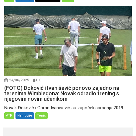
24/06/2025
I. Ć.
(FOTO) Đoković i Ivanišević ponovo zajedno na
terenima Wimbledona: Novak odradio trening s
njegovim novim učenikom
Novak Đoković i Goran Ivanišević su započeli saradnju 2019....
ATP
Najnovije
Tenis