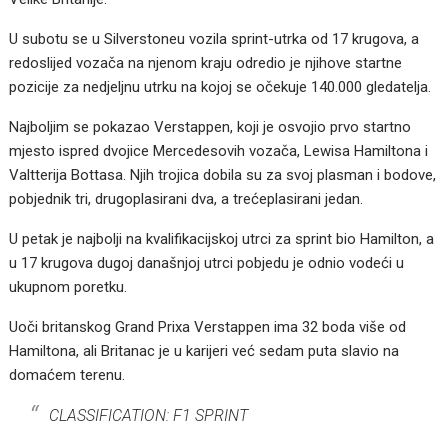
U subotu se u Silverstoneu vozila sprint-utrka od 17 krugova, a
redoslijed vozača na njenom kraju odredio je njihove startne
pozicije za nedjeljnu utrku na kojoj se očekuje 140.000 gledatelja.
Najboljim se pokazao Verstappen, koji je osvojio prvo startno
mjesto ispred dvojice Mercedesovih vozača, Lewisa Hamiltona i
Valtterija Bottasa. Njih trojica dobila su za svoj plasman i bodove,
pobjednik tri, drugoplasirani dva, a trećeplasirani jedan.
U petak je najbolji na kvalifikacijskoj utrci za sprint bio Hamilton, a
u 17 krugova dugoj današnjoj utrci pobjedu je odnio vodeći u
ukupnom poretku.
Uoči britanskog Grand Prixa Verstappen ima 32 boda više od
Hamiltona, ali Britanac je u karijeri već sedam puta slavio na
domaćem terenu.
CLASSIFICATION: F1 SPRINT