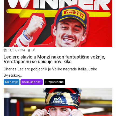
01/09/2024
I. Ć.
Leclerc slavio u Monzi nakon fantastične vožnje,
Verstappenu se upisuje novi kiks
Charles Leclerc pobjednik je Velike nagrade Italije, utrke
Svjetskog...
Najnovije
Ostali sportovi
Preporučeno