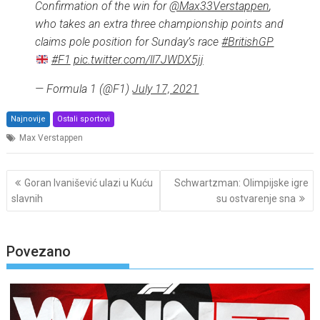
Confirmation of the win for
@Max33Verstappen
,
who takes an extra three championship points and
claims pole position for Sunday’s race
#BritishGP
#F1
pic.twitter.com/ll7JWDX5jj
— Formula 1 (@F1)
July 17, 2021
Najnovije
Ostali sportovi
Max Verstappen
Post
Goran Ivanišević ulazi u Kuću
Schwartzman: Olimpijske igre
navigation
slavnih
su ostvarenje sna
Povezano