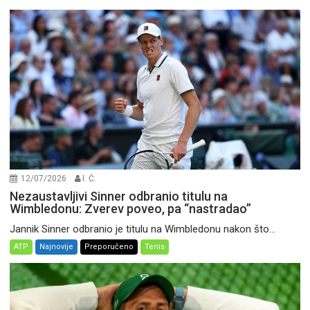
12/07/2026
I. Ć.
Nezaustavljivi Sinner odbranio titulu na
Wimbledonu: Zverev poveo, pa “nastradao”
Jannik Sinner odbranio je titulu na Wimbledonu nakon što...
ATP
Najnovije
Preporučeno
Tenis