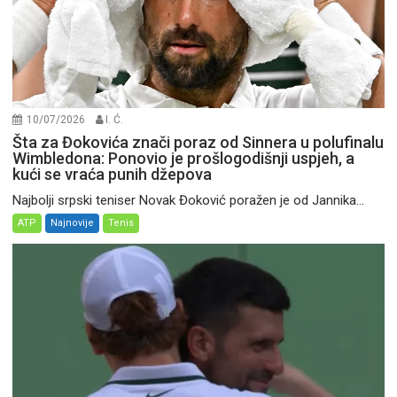
10/07/2026
I. Ć.
Šta za Đokovića znači poraz od Sinnera u polufinalu
Wimbledona: Ponovio je prošlogodišnji uspjeh, a
kući se vraća punih džepova
Najbolji srpski teniser Novak Đoković poražen je od Jannika...
ATP
Najnovije
Tenis