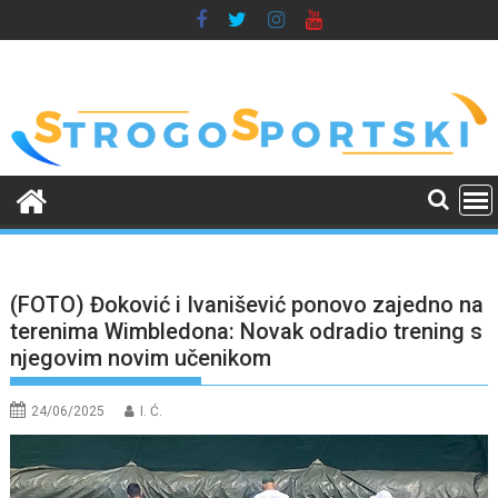
Skip
to
content
(FOTO) Đoković i Ivanišević ponovo zajedno na
terenima Wimbledona: Novak odradio trening s
njegovim novim učenikom
24/06/2025
I. Ć.