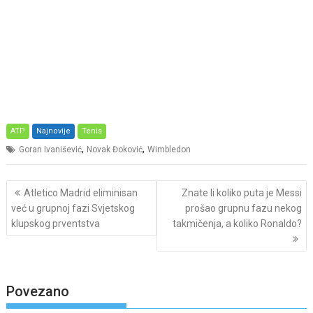
ATP
Najnovije
Tenis
,
,
Goran Ivanišević
Novak Đoković
Wimbledon
Post
Atletico Madrid eliminisan
Znate li koliko puta je Messi
navigation
već u grupnoj fazi Svjetskog
prošao grupnu fazu nekog
klupskog prventstva
takmičenja, a koliko Ronaldo?
Povezano