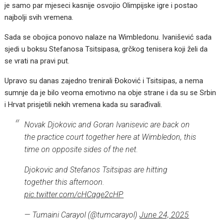
je samo par mjeseci kasnije osvojio Olimpijske igre i postao
najbolji svih vremena.
Sada se obojica ponovo nalaze na Wimbledonu. Ivanišević sada
sjedi u boksu Stefanosa Tsitsipasa, grčkog tenisera koji želi da
se vrati na pravi put.
Upravo su danas zajedno trenirali Đoković i Tsitsipas, a nema
sumnje da je bilo veoma emotivno na obje strane i da su se Srbin
i Hrvat prisjetili nekih vremena kada su sarađivali.
Novak Djokovic and Goran Ivanisevic are back on
the practice court together here at Wimbledon, this
time on opposite sides of the net.
Djokovic and Stefanos Tsitsipas are hitting
together this afternoon.
pic.twitter.com/cHCqqe2cHP
— Tumaini Carayol (@tumcarayol)
June 24, 2025