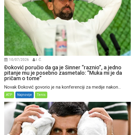
10/07/2026
I. Ć.
Đoković poručio da ga je Sinner “raznio”, a jedno
pitanje mu je posebno zasmetalo: “Muka mi je da
pričam o tome”
Novak Đoković govorio je na konferenciji za medije nakon...
ATP
Najnovije
Tenis