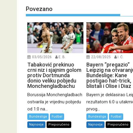
Povezano
03/05/2026
E. B.
22/08/2025
I. Ć.
Tabaković prekinuo
Bayern “pregazio”
crni niz i sjajnim golom
Leipzig na otvaranj
protiv Dortmunda
Bundeslige: Kane
donio veliku pobjedu
postigao hat-trick,
Monchengladbachu
blistali i Olise i Diaz
Borussija Monchengladbach
Bayern je deklasirao Lei
ostvarila je vrijednu pobjedu
rezultatom 6:0 u utakmi
od 1:0 na...
prvog...
Bundesliga
Fudbal
Bundesliga
Fudbal
Najnovije
Preporučeno
Najnovije
Preporučeno