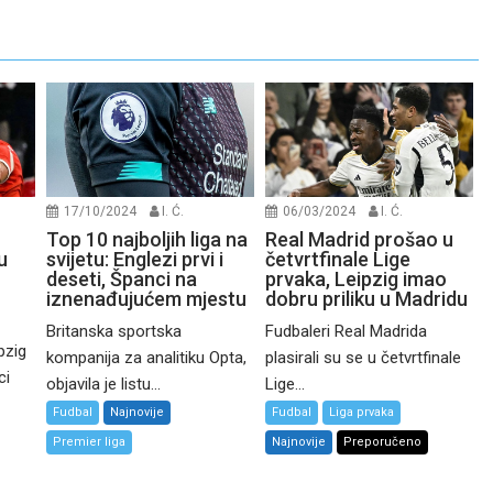
17/10/2024
I. Ć.
06/03/2024
I. Ć.
Top 10 najboljih liga na
Real Madrid prošao u
u
svijetu: Englezi prvi i
četvrtfinale Lige
deseti, Španci na
prvaka, Leipzig imao
iznenađujućem mjestu
dobru priliku u Madridu
Britanska sportska
Fudbaleri Real Madrida
pzig
kompanija za analitiku Opta,
plasirali su se u četvrtfinale
ci
objavila je listu...
Lige...
Fudbal
Najnovije
Fudbal
Liga prvaka
Premier liga
Najnovije
Preporučeno