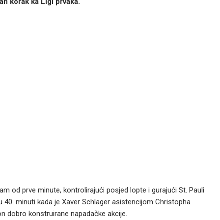
an korak ka Ligi prvaka.
 od prve minute, kontrolirajući posjed lopte i gurajući St. Pauli
 u 40. minuti kada je Xaver Schlager asistencijom Christopha
n dobro konstruirane napadačke akcije.