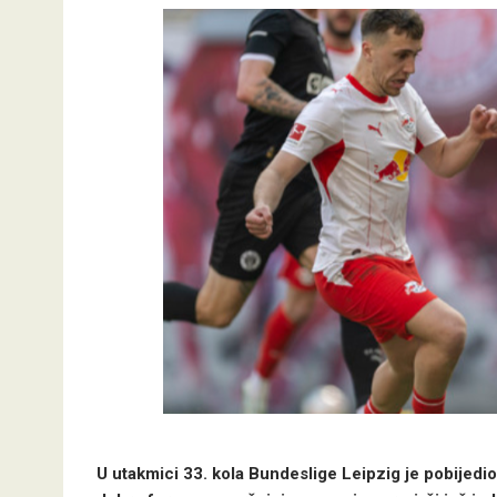
U utakmici 33. kola Bundeslige Leipzig je pobijedio 