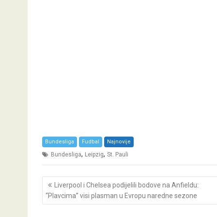
Bundesliga
Fudbal
Najnovije
,
,
Bundesliga
Leipzig
St. Pauli
Post
Liverpool i Chelsea podijelili bodove na Anfieldu:
navigation
“Plavcima” visi plasman u Evropu naredne sezone