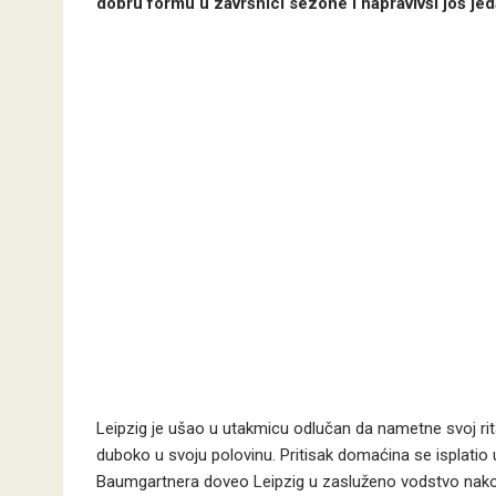
dobru formu u završnici sezone i napravivši još jed
Leipzig je ušao u utakmicu odlučan da nametne svoj ritam
duboko u svoju polovinu.
Pritisak domaćina se isplatio
Baumgartnera doveo Leipzig u zasluženo vodstvo nako