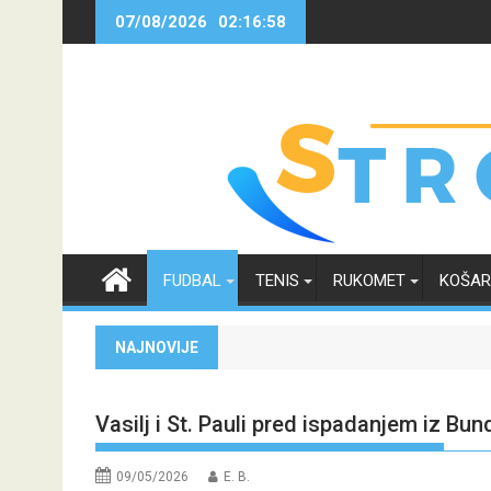
Skip
07/08/2026
02:16:59
to
content
FUDBAL
TENIS
RUKOMET
KOŠA
NAJNOVIJE
Vasilj i St. Pauli pred ispadanjem iz Bu
09/05/2026
E. B.