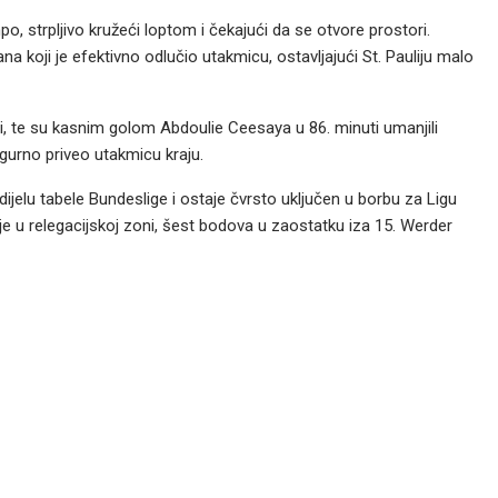
o, strpljivo kružeći loptom i čekajući da se otvore prostori.
 koji je efektivno odlučio utakmicu, ostavljajući St. Pauliju malo
ci, te su kasnim golom Abdoulie Ceesaya u 86. minuti umanjili
gurno priveo utakmicu kraju.
jelu tabele Bundeslige i ostaje čvrsto uključen u borbu za Ligu
je u relegacijskoj zoni,
šest bodova u zaostatku iza 15. Werder