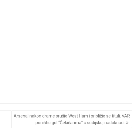
Arsenal nakon drame srušio West Ham i približio se tituli: VAR
poništio gol “Čekičarima” u sudijskoj nadoknadi