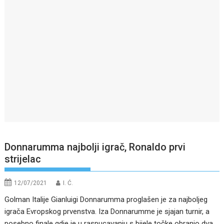
Donnarumma najbolji igrač, Ronaldo prvi
strijelac
12/07/2021
I. Ć.
Golman Italije Gianluigi Donnarumma proglašen je za najboljeg
igrača Evropskog prvenstva. Iza Donnarumme je sjajan turnir, a
posebno finale gdje je u raspucavanju s bijele točke obranio dva