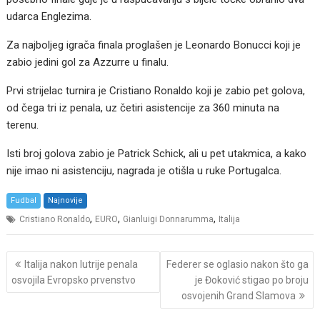
udarca Englezima.
Za najboljeg igrača finala proglašen je Leonardo Bonucci koji je
zabio jedini gol za Azzurre u finalu.
Prvi strijelac turnira je Cristiano Ronaldo koji je zabio pet golova,
od čega tri iz penala, uz četiri asistencije za 360 minuta na
terenu.
Isti broj golova zabio je Patrick Schick, ali u pet utakmica, a kako
nije imao ni asistenciju, nagrada je otišla u ruke Portugalca.
Fudbal
Najnovije
,
,
,
Cristiano Ronaldo
EURO
Gianluigi Donnarumma
Italija
Post
Italija nakon lutrije penala
Federer se oglasio nakon što ga
navigation
osvojila Evropsko prvenstvo
je Đoković stigao po broju
osvojenih Grand Slamova