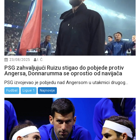
23/08/2025
I. Ć.
PSG zahvaljujući Ruizu stigao do pobjede protiv
Angersa, Donnarumma se oprostio od navijača
PSG izvojevao je pobjedu nad Angersom u utakmici drugog...
Fudbal
Ligue 1
Najnovije