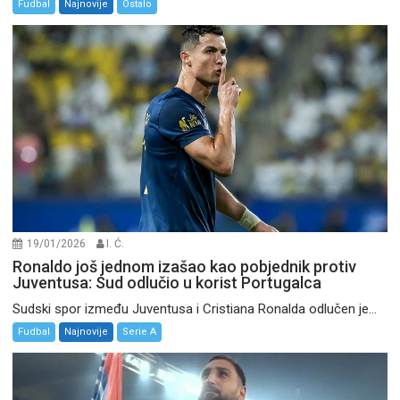
Fudbal
Najnovije
Ostalo
19/01/2026
I. Ć.
Ronaldo još jednom izašao kao pobjednik protiv
Juventusa: Sud odlučio u korist Portugalca
Sudski spor između Juventusa i Cristiana Ronalda odlučen je...
Fudbal
Najnovije
Serie A