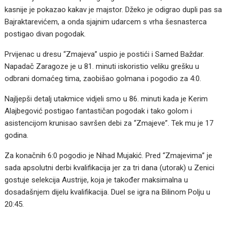
kasnije je pokazao kakav je majstor. Džeko je odigrao dupli pas sa
Bajraktarevićem, a onda sjajnim udarcem s vrha šesnasterca
postigao divan pogodak.
Prvijenac u dresu “Zmajeva” uspio je postići i Samed Baždar.
Napadač Zaragoze je u 81. minuti iskoristio veliku grešku u
odbrani domaćeg tima, zaobišao golmana i pogodio za 4:0.
Najljepši detalj utakmice vidjeli smo u 86. minuti kada je Kerim
Alajbegović postigao fantastičan pogodak i tako golom i
asistencijom krunisao savršen debi za “Zmajeve”. Tek mu je 17
godina.
Za konačnih 6:0 pogodio je Nihad Mujakić. Pred “Zmajevima” je
sada apsolutni derbi kvalifikacija jer za tri dana (utorak) u Zenici
gostuje selekcija Austrije, koja je također maksimalna u
dosadašnjem dijelu kvalifikacija. Duel se igra na Bilinom Polju u
20:45.