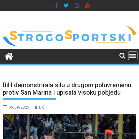
Skip
to
content
BiH demonstrirala silu u drugom poluvremenu
protiv San Marina i upisala visoku pobjedu
06/09/2025
I. Ć.