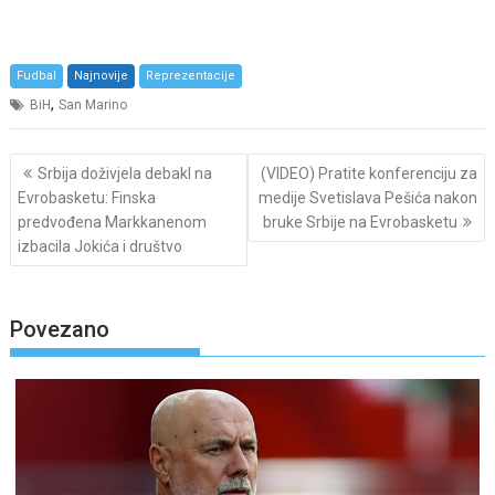
Fudbal
Najnovije
Reprezentacije
,
BiH
San Marino
Post
Srbija doživjela debakl na
(VIDEO) Pratite konferenciju za
navigation
Evrobasketu: Finska
medije Svetislava Pešića nakon
predvođena Markkanenom
bruke Srbije na Evrobasketu
izbacila Jokića i društvo
Povezano