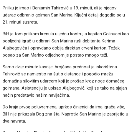
Priliku je imao i Benjamin Tahirović u 19. minuti, ali je njegov
udarac odbranio golman San Marina. Ključni detalj dogodio se u
21. minuti susreta.
BiH je tom prilikom krenula u jednu kontru, a kapiten Golinucci kao
posljednji igrač u odbrani San Marina ruši debitanta Kerima
Alajbegovića i opravdano dobija direktan crveni karton. Težak
posao za San Marino odjednom je postao mnogo teži.
Samo dvije minute kasnije, brojčana prednost je iskorištena.
Tahirović se namjestio na šut s distance i pogodio mrežu
domaćina silovitim udarcem koji je prošao kroz noge domaćeg
golmana. Asistenciju je upisao Alajbegović, koji se tako na sjajan
način predstavio našim navijačima.
Do kraja prvog poluvremena, uprkos činjenici da ima igrača više,
BiH nije prikazala Bog zna šta. Naprotiv, San Marino je zaprijetio u
dva navrata.