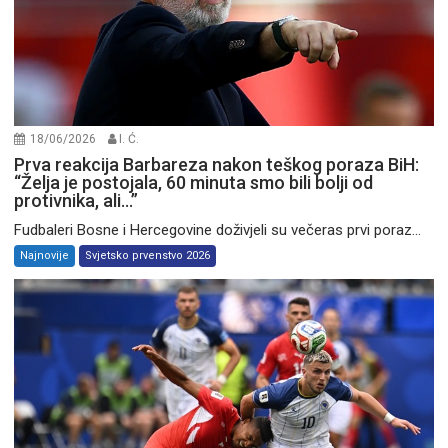
18/06/2026
I. Ć.
Prva reakcija Barbareza nakon teškog poraza BiH:
“Želja je postojala, 60 minuta smo bili bolji od
protivnika, ali…”
Fudbaleri Bosne i Hercegovine doživjeli su večeras prvi poraz...
Najnovije
Svjetsko prvenstvo 2026