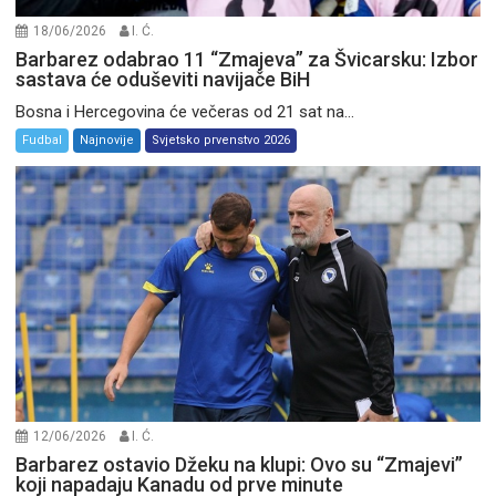
18/06/2026
I. Ć.
Barbarez odabrao 11 “Zmajeva” za Švicarsku: Izbor
sastava će oduševiti navijače BiH
Bosna i Hercegovina će večeras od 21 sat na...
Fudbal
Najnovije
Svjetsko prvenstvo 2026
12/06/2026
I. Ć.
Barbarez ostavio Džeku na klupi: Ovo su “Zmajevi”
koji napadaju Kanadu od prve minute