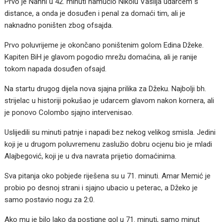
Prvo je Nanni u 42. minuti namučio Nikolu Vasilja udarcem s
distance, a onda je dosuđen i penal za domaći tim, ali je
naknadno poništen zbog ofsajda.
Prvo poluvrijeme je okončano poništenim golom Edina Džeke.
Kapiten BiH je glavom pogodio mrežu domaćina, ali je ranije
tokom napada dosuđen ofsajd.
Na startu drugog dijela nova sjajna prilika za Džeku. Najbolji bh.
strijelac u historiji pokušao je udarcem glavom nakon kornera, ali
je ponovo Colombo sjajno intervenisao.
Uslijedili su minuti patnje i napadi bez nekog velikog smisla. Jedini
koji je u drugom poluvremenu zaslužio dobru ocjenu bio je mladi
Alajbegović, koji je u dva navrata prijetio domaćinima.
Sva pitanja oko pobjede riješena su u 71. minuti. Amar Memić je
probio po desnoj strani i sjajno ubacio u peterac, a Džeko je
samo postavio nogu za 2:0.
Ako mu je bilo lako da postigne gol u 71. minuti, samo minut