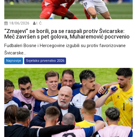
18/06/2026
I. Ć.
“Zmajevi” se borili, pa se raspali protiv Švicarske:
Meč završen s pet golova, Muharemović pocrvenio
Fudbaleri Bosne i Hercegovine izgubili su protiv favorizovane
Švicarske...
Najnovije
Svjetsko prvenstvo 2026