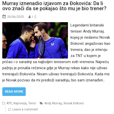
Murray iznenadio izjavom za Đokovića: Da li
ovo znači da se pokajao što mu je bio trener?
20/06/2025
I. Ć.
Legendarni britanski
teniser Andy Murray,
kojeg je nedavno Novak
Đoković angažovao kao
trenera, dao je intervju
za TNT u kojem je
pričao i o saradnji sa najboljim teniserom svih vremena. Najveću
pažnju je privukla rečenica gdje je Murray rekao kako nije uživao
trenirajući Đokovića. Nisam uživao trenirajući Đokovića. Kada me
je Novak pozvao da mi predloži saradnju, bio sam iznenađen…
READ MORE
,
,
,
ATP
Najnovije
Tenis
Andy Murray
Novak Đoković
Leave a comment