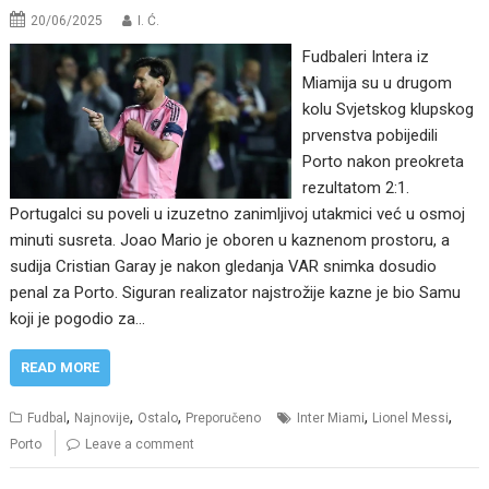
20/06/2025
I. Ć.
Fudbaleri Intera iz
Miamija su u drugom
kolu Svjetskog klupskog
prvenstva pobijedili
Porto nakon preokreta
rezultatom 2:1.
Portugalci su poveli u izuzetno zanimljivoj utakmici već u osmoj
minuti susreta. Joao Mario je oboren u kaznenom prostoru, a
sudija Cristian Garay je nakon gledanja VAR snimka dosudio
penal za Porto. Siguran realizator najstrožije kazne je bio Samu
koji je pogodio za…
READ MORE
,
,
,
,
,
Fudbal
Najnovije
Ostalo
Preporučeno
Inter Miami
Lionel Messi
Porto
Leave a comment