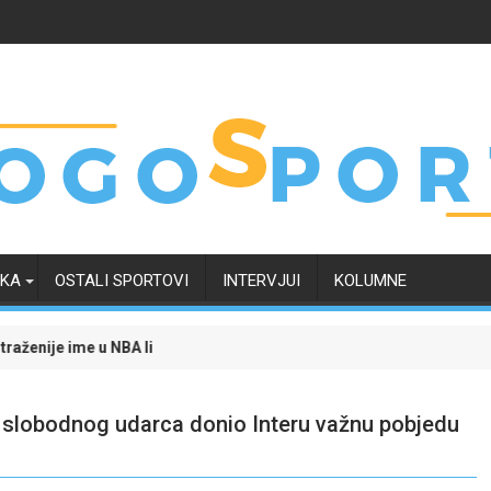
RKA
OSTALI SPORTOVI
INTERVJUI
KOLUMNE
 ligi: Trenutno je na raskrsnici, a odluka uskoro "pada"
Evo kako je transfer Tarika Muharemovića uticao 
 slobodnog udarca donio Interu važnu pobjedu