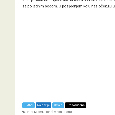
Inter je sada drugoplasirani na tabeli s četiri osvojena
sa po jednim bodom. U posljednjem kolu nas očekuju ut
Fudbal
Najnovije
Ostalo
Preporučeno
,
,
Inter Miami
Lionel Messi
Porto