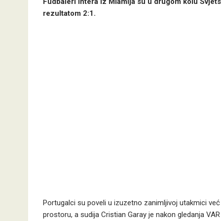
Fudbaleri Intera iz Miamija su u drugom kolu Svjet
rezultatom 2:1.
Portugalci su poveli u izuzetno zanimljivoj utakmici v
prostoru, a sudija Cristian Garay je nakon gledanja VA