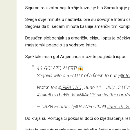
Siguran realizator najstrožije kazne je bio Samu koji j
Svega dvije minute u nastavku bile su dovoljne Interu d
Segovia da bi sedam minuta kasnije američki tim kompl
Dosuđen slobodnjak za američku ekipu, loptu je očekiva
majstorski pogodio za vodstvo Intera.
Spektakularan gol Argentinca možete pogledati ispod:
46′ GOLAZO ALERT!
Segovia with a BEAUTY of a finish to put
@Inte
Watch the
@FIFACWC
| June 14 – July 13 | Ev
#TakeItToTheWorld
#MIAFCP
pic.twitter.com
— DAZN Football (@DAZNFootball)
June 19, 2
Do kraja su Portugalci pokušali doći do izjednačenja rezu