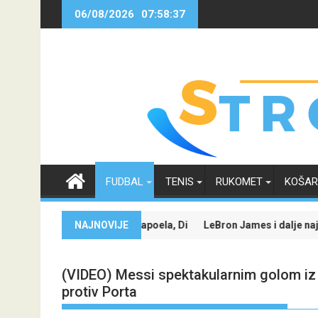
Skip
06/08/2026
07:58:38
to
content
FUDBAL
TENIS
RUKOMET
KOŠA
rvaka
zda protiv Hapoela, Dinamo dočekuje Žalgiris
NAJNOVIJE
LeBron James i dalje najtraženije ime u NBA
(VIDEO) Messi spektakularnim golom iz
protiv Porta