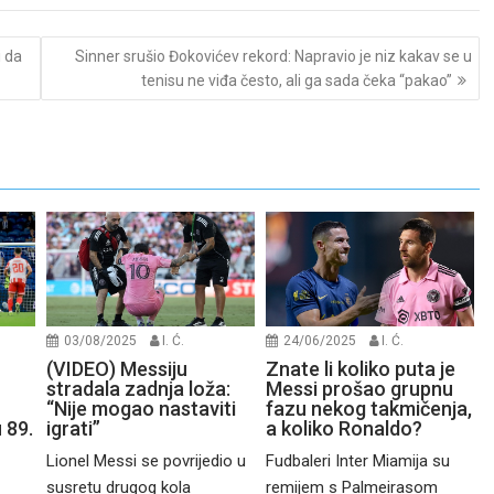
i da
Sinner srušio Đokovićev rekord: Napravio je niz kakav se u
tenisu ne viđa često, ali ga sada čeka “pakao”
03/08/2025
I. Ć.
24/06/2025
I. Ć.
(VIDEO) Messiju
Znate li koliko puta je
stradala zadnja loža:
Messi prošao grupnu
“Nije mogao nastaviti
fazu nekog takmičenja,
 89.
igrati”
a koliko Ronaldo?
Lionel Messi se povrijedio u
Fudbaleri Inter Miamija su
susretu drugog kola
remijem s Palmeirasom