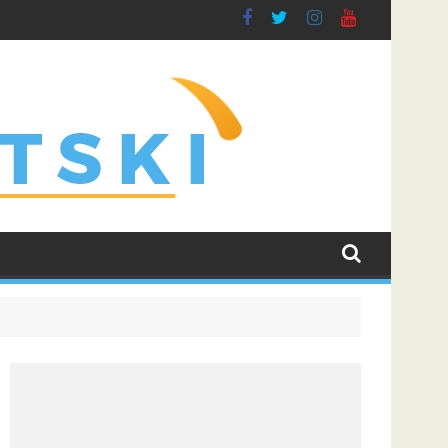
na njegove buduće saigrače u Leedsu
Rogers prešao u Chelsea rekordnim transferom i poslao 