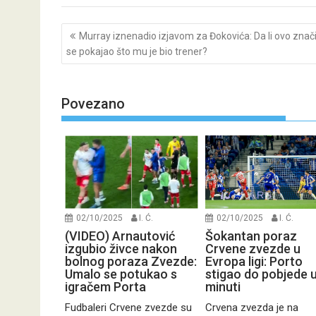
Post
Murray iznenadio izjavom za Đokovića: Da li ovo znač
navigation
se pokajao što mu je bio trener?
Povezano
02/10/2025
I. Ć.
02/10/2025
I. Ć.
(VIDEO) Arnautović
Šokantan poraz
izgubio živce nakon
Crvene zvezde u
bolnog poraza Zvezde:
Evropa ligi: Porto
Umalo se potukao s
stigao do pobjede u
igračem Porta
minuti
Fudbaleri Crvene zvezde su
Crvena zvezda je na