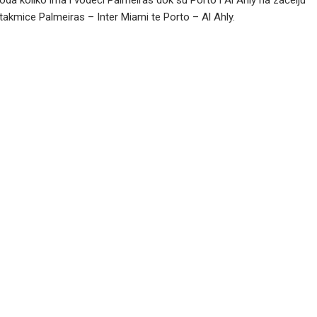
 boda koliko ima i vodeći Palmeiras dok su Porto i Al Ahly na začelju
akmice Palmeiras – Inter Miami te Porto – Al Ahly.