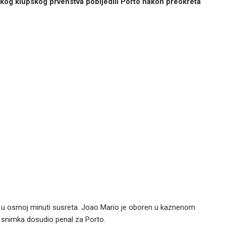
skog klupskog prvenstva pobijedili Porto nakon preokreta
eć u osmoj minuti susreta. Joao Mario je oboren u kaznenom
R snimka dosudio penal za Porto.