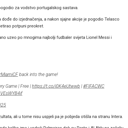
e pogodio za vodstvo portugalskog sastava.
a dođe do izjednačenja, a nakon sjajne akcije je pogodio Telasco
etirao potpuni preokret.
no uzeo po mnogima najbolji fudbaler svijeta Lionel Messi i
rMiamiCF
back into the game!
ery Game | Free |
https://t.co/i0K4eUtwwb
|
#FIFACWC
/pVEsWYB4if
025
ltata, ali u tome nisu uspjeli pa je pobjeda otišla na stranu Intera.