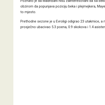
Poznato je da Madriđani nisu zainteresovani da sa bek
obzirom da popunjava poziciju beka i plejmejkera, Maye
to mjesto.
Prethodne sezone je u Evroligi odigrao 23 utakmice, a n
prosječno ubacivao 5.3 poena, 0.9 skokova i 1.4 asisten