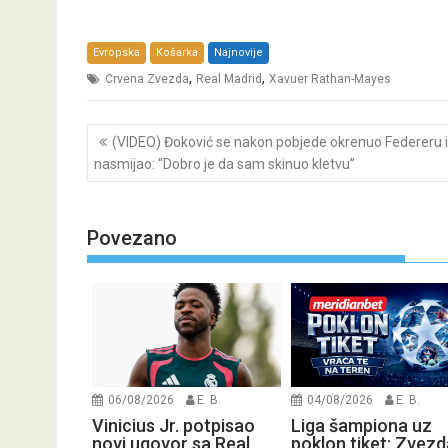
Evropska
Košarka
Najnovije
,
,
Crvena Zvezda
Real Madrid
Xavuer Rathan-Mayes
Post
(VIDEO) Đoković se nakon pobjede okrenuo Federeru i
navigation
nasmijao: “Dobro je da sam skinuo kletvu”
Povezano
06/08/2026
E. B.
04/08/2026
E. B.
Vinicius Jr. potpisao
Liga šampiona uz
novi ugovor sa Real
poklon tiket: Zvezd