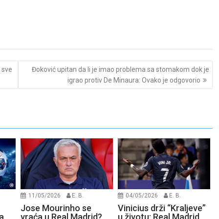
 sve
Đoković upitan da li je imao problema sa stomakom dok je
igrao protiv De Minaura: Ovako je odgovorio
11/05/2026
E. B.
04/05/2026
E. B.
Jose Mourinho se
Vinicius drži “Kraljeve”
a
vraća u Real Madrid?
u životu: Real Madrid