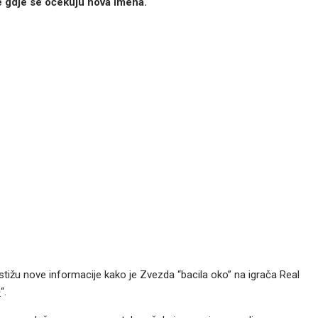
e gdje se očekuju nova imena.
o stižu nove informacije kako je Zvezda “bacila oko” na igrača Real
b
“.