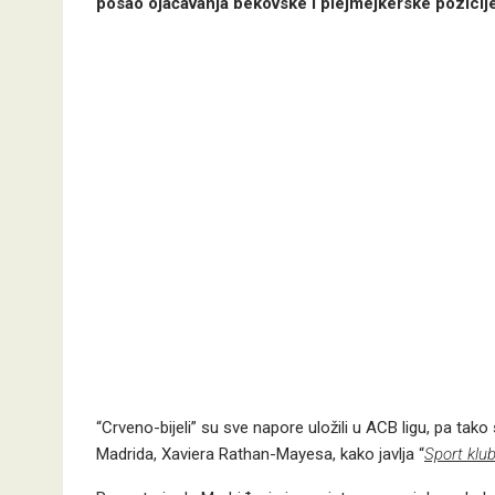
posao ojačavanja bekovske i plejmejkerske pozicij
“Crveno-bijeli” su sve napore uložili u ACB ligu, pa tak
Madrida, Xaviera Rathan-Mayesa, kako javlja “
Sport klu