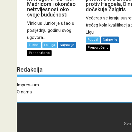
Madridom i okončao
protiv Hapoela, Di
neizvijesnost oko
dočekuje Žalgiris
svoje budućnosti
Večeras se igraju susret
Vinicius Junior je ušao u
trećeg kola kvalifikacija
posljednju godinu svog
Ligu...
ugovora....
Fudbal
Najnovije
Fudbal
La Liga
Najnovije
Preporučeno
Preporučeno
Redakcija
Impressum
O nama
Sva