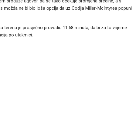
om produže ugovor, pa se tako očekuje promjena sredine, a s
s možda ne bi bio loša opcija da uz Codija Miller-McIntyrea popuni
a terenu je prosječno provodio 11:58 minuta, da bi za to vrijeme
cija po utakmici.