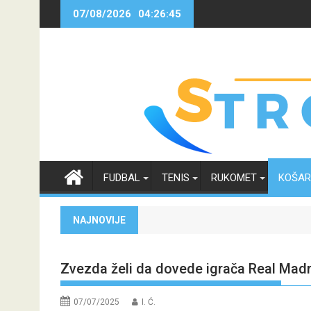
Skip
07/08/2026
04:26:45
to
content
FUDBAL
TENIS
RUKOMET
KOŠA
NAJNOVIJE
Zvezda želi da dovede igrača Real Madri
07/07/2025
I. Ć.