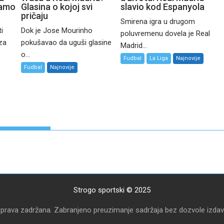
namo
Glasina o kojoj svi
slavio kod Espanyola
pričaju
Smirena igra u drugom
i
Dok je Jose Mourinho
poluvremenu dovela je Real
 za
pokušavao da uguši glasine
Madrid...
o...
Fudbal
La Liga
Najnovije
Fudbal
Najnovije
Strogo sportski © 2025
 prava zadržana. Zabranjeno preuzimanje sadržaja bez dozvole izdav