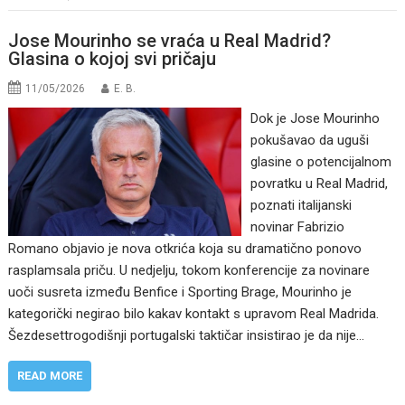
Jose Mourinho se vraća u Real Madrid?
Glasina o kojoj svi pričaju
11/05/2026
E. B.
Dok je Jose Mourinho
pokušavao da uguši
glasine o potencijalnom
povratku u Real Madrid,
poznati italijanski
novinar Fabrizio
Romano objavio je nova otkrića koja su dramatično ponovo
rasplamsala priču. U nedjelju, tokom konferencije za novinare
uoči susreta između Benfice i Sporting Brage, Mourinho je
kategorički negirao bilo kakav kontakt s upravom Real Madrida.
Šezdesettrogodišnji portugalski taktičar insistirao je da nije…
READ MORE