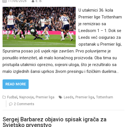
11/05/2026
E. B.
U utakmici 36. kola
Premier lige Tottenham
je remizirao sa
Leedsom 1 – 1. Dok se
Leeds već osigurao za
opstanak u Premier ligi,
Spursima posao još uvjek nije završen. Prvo poluvrijeme je
ponudilo intenzitet, ali malo konačnog proizvoda. Oba tima su
pristupila utakmici oprezno, svjesni uloga, što je rezultiralo sa
malo izglednih šansi uprkos živom presingu i fizičkim duelima…
READ MORE
,
,
,
,
Fudbal
Najnovije
Premier liga
Leeds
Premier liga
Tottenham
2 Comments
Sergej Barbarez objavio spisak igrača za
Svjetsko prvenstvo