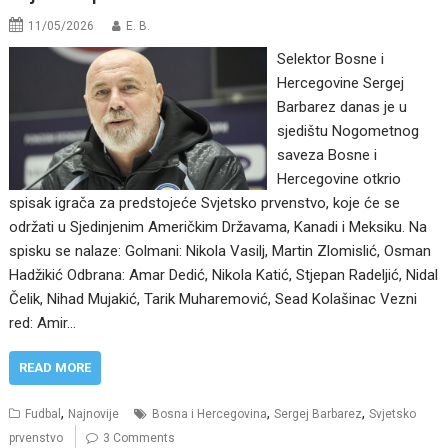
11/05/2026
E. B.
Selektor Bosne i
Hercegovine Sergej
Barbarez danas je u
sjedištu Nogometnog
saveza Bosne i
Hercegovine otkrio
spisak igrača za predstojeće Svjetsko prvenstvo, koje će se
održati u Sjedinjenim Američkim Državama, Kanadi i Meksiku. Na
spisku se nalaze: Golmani: Nikola Vasilj, Martin Zlomislić, Osman
Hadžikić Odbrana: Amar Dedić, Nikola Katić, Stjepan Radeljić, Nidal
Čelik, Nihad Mujakić, Tarik Muharemović, Sead Kolašinac Vezni
red: Amir…
READ MORE
,
,
,
Fudbal
Najnovije
Bosna i Hercegovina
Sergej Barbarez
Svjetsko
prvenstvo
3 Comments