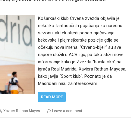
Košarkaški klub Crvena zvezda objavila je
nekoliko fantastičnih pojačanja za narednu
sezonu, ali tek slijedi posao ojačavanja
bekovske i plejmejkerske pozicije gdje se
očekuju nova imena. “Crveno-bijeli” su sve
napore uložili u ACB ligu, pa tako stižu nove
informacije kako je Zvezda “bacila oko” na
igrača Real Madrida, Xaviera Rathan-Mayesa,
kako javlja “Sport klub“. Poznato je da
Madriđani nisu zainteresovani…
READ MORE
,
d
Xavuer Rathan-Mayes
Leave a comment