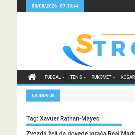
Skip
08/08/2026
07:33:44
to
content
FUDBAL
TENIS
RUKOMET
KOŠA
NAJNOVIJE
Tag:
Xavuer Rathan-Mayes
Zvezda želi da dovede igrača Real Madri