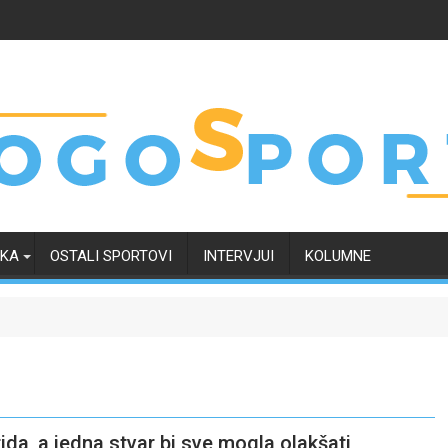
RKA
OSTALI SPORTOVI
INTERVJUI
KOLUMNE
da, a jedna stvar bi sve mogla olakšati