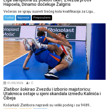
Hapoela, Dinamo dočekuje Žalgiris
Večeras se igraju susreti trećeg kola kvalifikacija za Ligu...
Fudbal
Najnovije
Preporučeno
01/05/2026
I. Ć.
Zlatibor šokirao Zvezdu i izborio majstoricu:
Utakmica ostaje u sjeni skandala između Kalinića i
Čibeja
Košarkaši Zlatibora napravili su veliki podvig i sa 94:89...