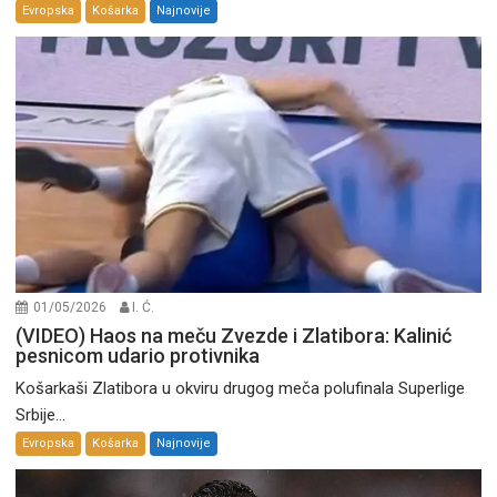
Evropska
Košarka
Najnovije
01/05/2026
I. Ć.
(VIDEO) Haos na meču Zvezde i Zlatibora: Kalinić
pesnicom udario protivnika
Košarkaši Zlatibora u okviru drugog meča polufinala Superlige
Srbije...
Evropska
Košarka
Najnovije