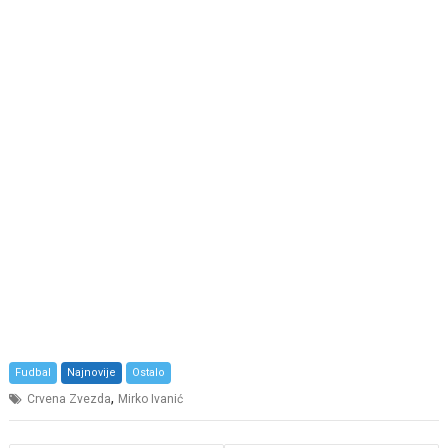
Fudbal
Najnovije
Ostalo
,
Crvena Zvezda
Mirko Ivanić