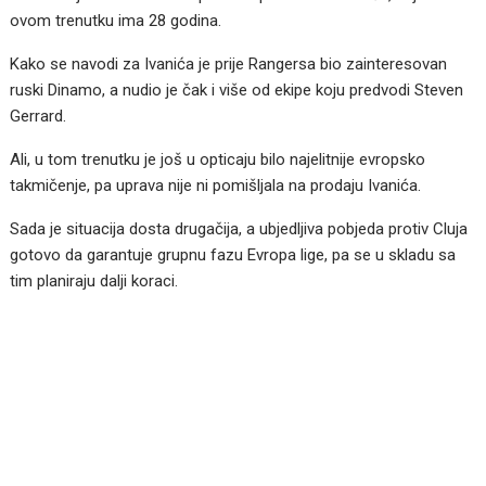
ovom trenutku ima 28 godina.
Kako se navodi za Ivanića je prije Rangersa bio zainteresovan
ruski Dinamo, a nudio je čak i više od ekipe koju predvodi Steven
Gerrard.
Ali, u tom trenutku je još u opticaju bilo najelitnije evropsko
takmičenje, pa uprava nije ni pomišljala na prodaju Ivanića.
Sada je situacija dosta drugačija, a ubjedljiva pobjeda protiv Cluja
gotovo da garantuje grupnu fazu Evropa lige, pa se u skladu sa
tim planiraju dalji koraci.