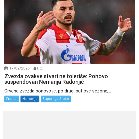
17/02/2026
I. Ć.
Zvezda ovakve stvari ne toleriše: Ponovo
suspendovan Nemanja Radonjić
Crvena zvezda ponovo je, po drugi put ove sezone,...
Fudbal
Najnovije
Superliga Srbije