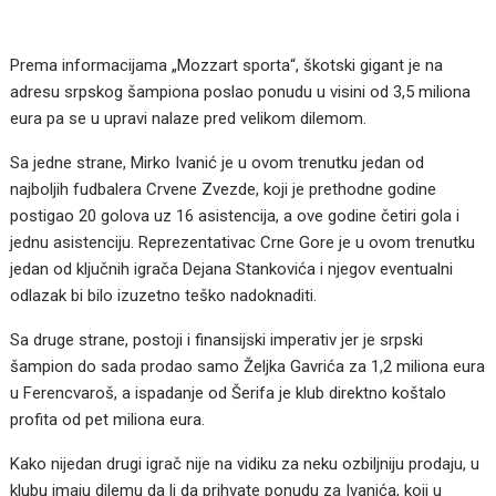
Prema informacijama „Mozzart sporta“, škotski gigant je na
adresu srpskog šampiona poslao ponudu u visini od 3,5 miliona
eura pa se u upravi nalaze pred velikom dilemom.
Sa jedne strane, Mirko Ivanić je u ovom trenutku jedan od
najboljih fudbalera Crvene Zvezde, koji je prethodne godine
postigao 20 golova uz 16 asistencija, a ove godine četiri gola i
jednu asistenciju. Reprezentativac Crne Gore je u ovom trenutku
jedan od ključnih igrača Dejana Stankovića i njegov eventualni
odlazak bi bilo izuzetno teško nadoknaditi.
Sa druge strane, postoji i finansijski imperativ jer je srpski
šampion do sada prodao samo Željka Gavrića za 1,2 miliona eura
u Ferencvaroš, a ispadanje od Šerifa je klub direktno koštalo
profita od pet miliona eura.
Kako nijedan drugi igrač nije na vidiku za neku ozbiljniju prodaju, u
klubu imaju dilemu da li da prihvate ponudu za Ivanića, koji u