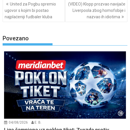
Post
United za Pogbu spremio
(VIDEO) Klopp prozvao navijače
navigation
ugovor s kojim bi postao
Liverpoola zbog homofobije i
najplaćeniji fudbaler kluba
nazvao ih idiotima
Povezano
04/08/2026
E. B.
Liga šampiona uz poklon tiket: Zvezda protiv