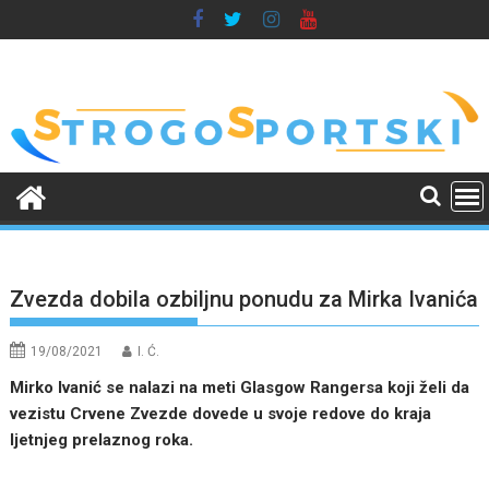
Skip
to
content
Zvezda dobila ozbiljnu ponudu za Mirka Ivanića
19/08/2021
I. Ć.
Mirko Ivanić se nalazi na meti Glasgow Rangersa koji želi da
vezistu Crvene Zvezde dovede u svoje redove do kraja
ljetnjeg prelaznog roka.