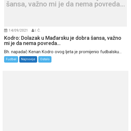
šansa, važno mi je da nema povreda…
14/09/2021
I. Ć.
Kodro: Dolazak u Mađarsku je dobra šansa, važno
mi je da nema povreda…
Bh. napadač Kenan Kodro ovog ljeta je promijenio fudbalsku...
Fudbal
Najnovije
Ostalo