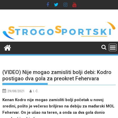
Skip
to
content
(VIDEO) Nije mogao zamisliti bolji debi: Kodro
postigao dva gola za preokret Fehervara
29/08/2021
I. Ć.
Kenan Kodro nije mogao zamisliti bolji početak u novoj
sredini, pošto je večeras briljirao na debiju za mađarski MOL
Fehervar. On je ušao na teren, a onda sa dva gola donio