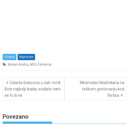
Fudbal
Najnovije
,
Kenan Kodro
MOL Fehervar
Post
Udarila Đokovića u šali i tvrdi:
Minimalac Madriđana na
navigation
Biće najbolji ikada, svidjelo vam
teškom gostovanju kod
se to ili ne
Betisa
Povezano