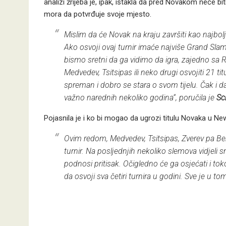
analizi žrijeba je, ipak, istakla da pred Novakom neće bit
mora da potvrđuje svoje mjesto.
Mislim da će Novak na kraju završiti kao najbolji
Ako osvoji ovaj turnir imaće najviše Grand Slamo
bismo sretni da ga vidimo da igra, zajedno sa R
Medvedev, Tsitsipas ili neko drugi osvojiti 21 t
spreman i dobro se stara o svom tijelu. Čak i da
važno narednih nekoliko godina“, poručila je
Sc
Pojasnila je i ko bi mogao da ugrozi titulu Novaka u Ne
Ovim redom, Medvedev, Tsitsipas, Zverev pa Ber
turnir. Na posljednjih nekoliko slemova vidje
podnosi pritisak. Očigledno će ga osjećati i to
da osvoji sva četiri turnira u godini. Sve je u t