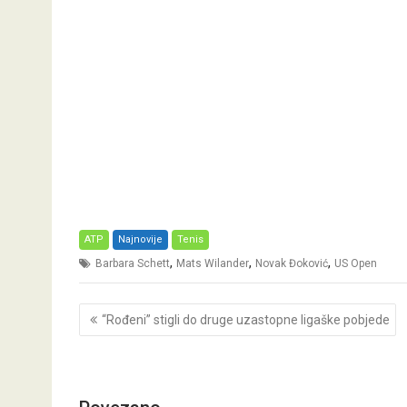
ATP
Najnovije
Tenis
,
,
,
Barbara Schett
Mats Wilander
Novak Đoković
US Open
Post
“Rođeni” stigli do druge uzastopne ligaške pobjede
navigation