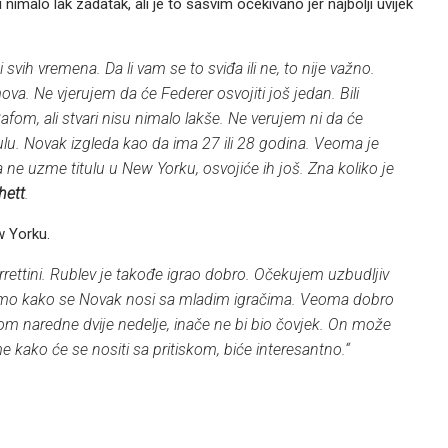
i nimalo lak zadatak, ali je to sasvim očekivano jer najbolji uvijek
 svih vremena. Da li vam se to sviđa ili ne, to nije važno.
va. Ne vjerujem da će Federer osvojiti još jedan. Bili
afom, ali stvari nisu nimalo lakše. Ne verujem ni da će
itulu. Novak izgleda kao da ima 27 ili 28 godina. Veoma je
 ne uzme titulu u New Yorku, osvojiće ih još. Zna koliko je
hett
.
w Yorku.
rettini. Rublev je takođe igrao dobro. Očekujem uzbudljiv
li smo kako se Novak nosi sa mladim igračima. Veoma dobro
kom naredne dvije nedelje, inače ne bi bio čovjek. On može
ome kako će se nositi sa pritiskom, biće interesantno.“