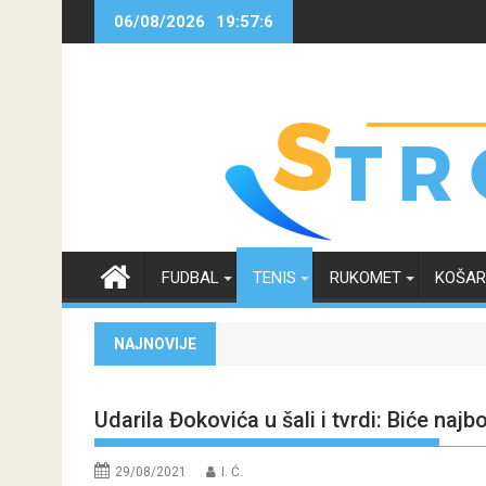
Skip
06/08/2026
19:57:7
to
content
FUDBAL
TENIS
RUKOMET
KOŠA
NAJNOVIJE
Udarila Đokovića u šali i tvrdi: Biće najbo
29/08/2021
I. Ć.