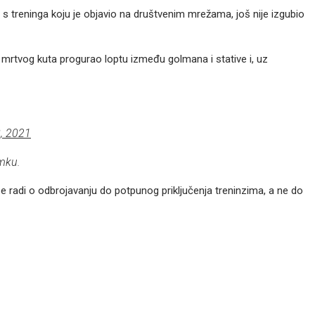
s treninga koju je objavio na društvenim mrežama, još nije izgubio
z mrtvog kuta progurao loptu između golmana i stative i, uz
, 2021
mku.
 se radi o odbrojavanju do potpunog priključenja treninzima, a ne do