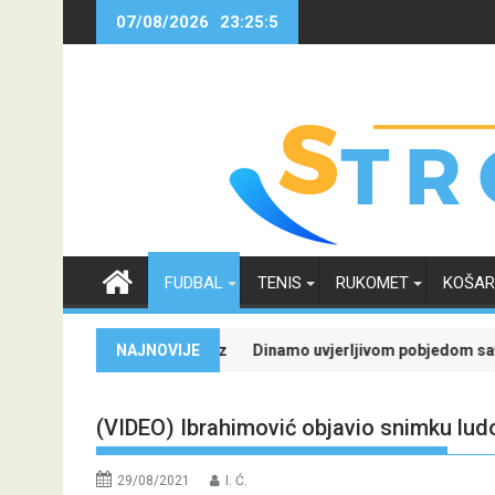
Skip
07/08/2026
23:25:6
to
content
FUDBAL
TENIS
RUKOMET
KOŠA
dian: Isprati borbu za grupnu fazu uz najveće kvote
NAJNOVIJE
Dinamo uvjerljivom pobjedom savladao Kaunu Ža
(VIDEO) Ibrahimović objavio snimku lud
29/08/2021
I. Ć.