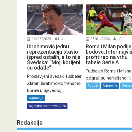
12/06/2026
I. Ć.
25/01/2026
I. Ć.
Ibrahimović jednu
Roma i Milan podijeli
reprezentaciju stavio
bodove, Inter najvi
ispred ostalih, a to nije
profitirao na vrhu
Švedska: “Moji korijeni
tabele Serie A
su odatle”
Fudbaleri Rome i Milana
Proslavljeni švedski fudbaler
odigrali su neriješeno 1:1
Zlatan Ibrahimović trenutno
Fudbal
Najnovije
Serie 
boravi u Sjevernoj...
Najnovije
Svjetsko prvenstvo 2026
Redakcija