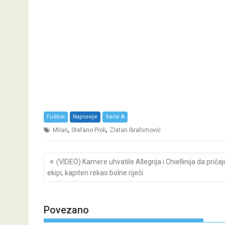
Fudbal
Najnovije
Serie A
,
,
Milan
Stefano Pioli
Zlatan Ibrahimović
Post
(VIDEO) Kamere uhvatile Allegrija i Chiellinija da pričaj
navigation
ekipi, kapiten rekao bolne riječi
Povezano