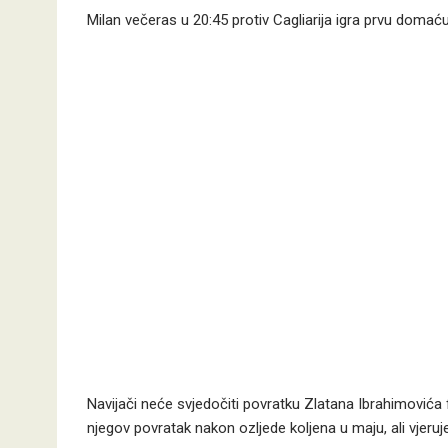
Milan večeras u 20:45 protiv Cagliarija igra prvu doma
Navijači neće svjedočiti povratku Zlatana Ibrahimovića f
njegov povratak nakon ozljede koljena u maju, ali vjeru