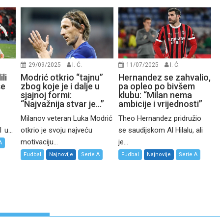
29/09/2025
I. Ć.
11/07/2025
I. Ć.
li
Modrić otkrio “tajnu”
Hernandez se zahvalio,
še
zbog koje je i dalje u
pa opleo po bivšem
sjajnoj formi:
klubu: “Milan nema
“Najvažnija stvar je…”
ambicije i vrijednosti”
Milanov veteran Luka Modrić
Theo Hernandez pridružio
 u...
otkrio je svoju najveću
se saudijskom Al Hilalu, ali
motivaciju...
je...
A
Fudbal
Najnovije
Serie A
Fudbal
Najnovije
Serie A