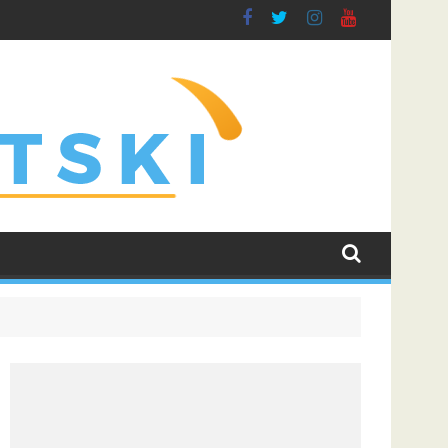
a, Dinamo dočekuje Žalgiris
LeBron James i dalje najtraženije ime u NBA ligi: Trenutno je