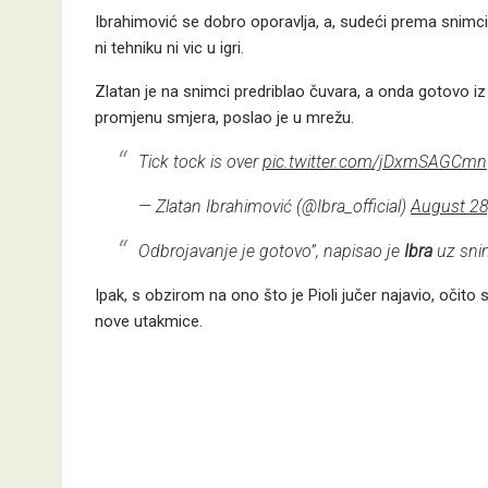
Ibrahimović se dobro oporavlja, a, sudeći prema snimci 
ni tehniku ni vic u igri.
Zlatan je na snimci predriblao čuvara, a onda gotovo i
promjenu smjera, poslao je u mrežu.
Tick tock is over
pic.twitter.com/jDxmSAGCmn
— Zlatan Ibrahimović (@Ibra_official)
August 28
Odbrojavanje je gotovo”, napisao je
Ibra
uz sni
Ipak, s obzirom na ono što je Pioli jučer najavio, očito
nove utakmice.