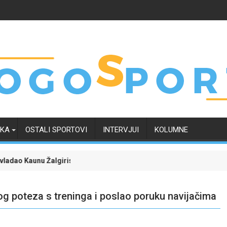
RKA
OSTALI SPORTOVI
INTERVJUI
KOLUMNE
lgiris i učvrstio šanse za kvalifikaciju u Ligu prvaka
Liga šampiona uz poklon tiket: Zvezda protiv Hapoel
og poteza s treninga i poslao poruku navijačima