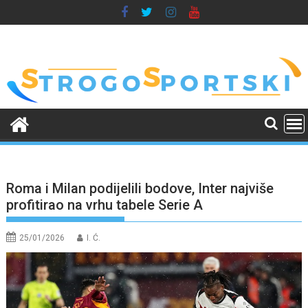
Skip
to
content
Roma i Milan podijelili bodove, Inter najviše
profitirao na vrhu tabele Serie A
25/01/2026
I. Ć.