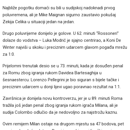
Najbliže pogotku domaći su bili u sudijskoj nadoknadi prvog
poluvremena, ali je Mike Maignan sigurno zaustavio pokušaj
Zekija Celika u situaciji jedan na jedan.
Drugo poluvrijeme donijelo je golove. U 62. minuti “Rossoneri”
dolaze do vodstva – Luka Modrić je sjajno centrirao, a Koni De
Winter najviši u skoku i preciznim udarcem glavom pogađa mrežu
za 1:0.
Prijelomni trenutak desio se u 73. minuti, kada je dosuđen penal
za Romu zbog igranja rukom Davidea Bartesaghija u
šesnaestercu. Lorenzo Pellegrini je bio siguran s bijele tačke i
preciznim udarcem u donji lijevi ugao poravnao rezultat na 1:1.
Završnica je donijela novu kontroverzu, jer je u 89. minuti Roma
tražila još jedan penal zbog igranja rukom igrača Milana, ali je
sudija Colombo odlučio da je nedovoljno za najstrožu kaznu.
Ovim remijem Milan ostaje na drugom mjestu sa 47 bodova, pet