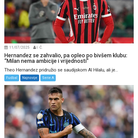
11/07/2025
I. Ć.
Hernandez se zahvalio, pa opleo po bivšem klubu:
“Milan nema ambicije i vrijednosti”
Theo Hernandez pridružio se saudijskom Al Hilalu, ali je...
Fudbal
Najnovije
Serie A