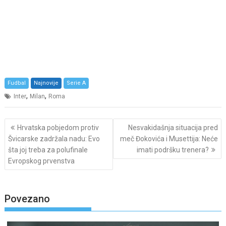
Fudbal
Najnovije
Serie A
,
,
Inter
Milan
Roma
Post
Hrvatska pobjedom protiv
Nesvakidašnja situacija pred
navigation
Švicarske zadržala nadu: Evo
meč Đokovića i Musettija: Neće
šta joj treba za polufinale
imati podršku trenera?
Evropskog prvenstva
Povezano