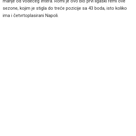
manje od vodećeg Intera. Romi je ovo bio prvi ligaški remi ove
sezone, kojim je stigla do treće pozicije sa 43 boda, isto koliko
ima i četvrtoplasirani Napoli.