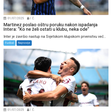
01/07/2025
I. Ć.
Martinez poslao oštru poruku nakon ispadanja
Intera: “Ko ne želi ostati u klubu, neka ode”
Inter je završio nastup na Svjetskom klupskom prvenstvu već...
Fudbal
Najnovije
01/07/2025
I. Ć.