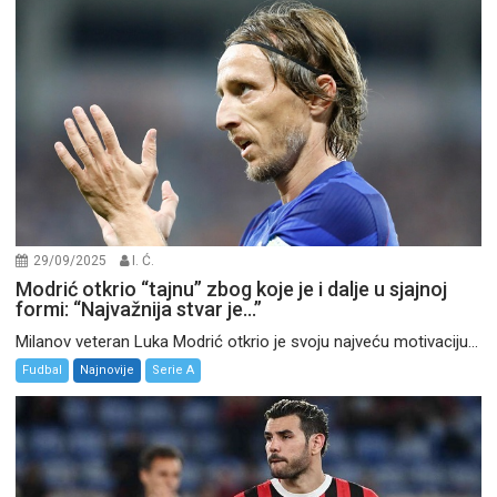
29/09/2025
I. Ć.
Modrić otkrio “tajnu” zbog koje je i dalje u sjajnoj
formi: “Najvažnija stvar je…”
Milanov veteran Luka Modrić otkrio je svoju najveću motivaciju...
Fudbal
Najnovije
Serie A