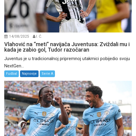
14/08/2025
I. Ć.
Vlahović na “meti” navijača Juventusa: Zviždali mu i
kada je zabio gol, Tudor razočaran
Juventus je u tradicionalnoj pripremnoj utakmici pobijedio svoju
NextGen...
Fudbal
Najnovije
Serie A