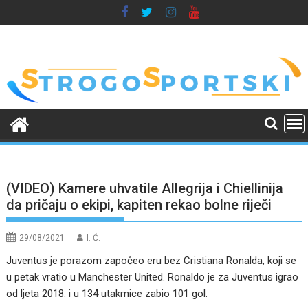
Skip
to
content
(VIDEO) Kamere uhvatile Allegrija i Chiellinija
da pričaju o ekipi, kapiten rekao bolne riječi
29/08/2021
I. Ć.
Juventus je porazom započeo eru bez Cristiana Ronalda, koji se
u petak vratio u Manchester United. Ronaldo je za Juventus igrao
od ljeta 2018. i u 134 utakmice zabio 101 gol.