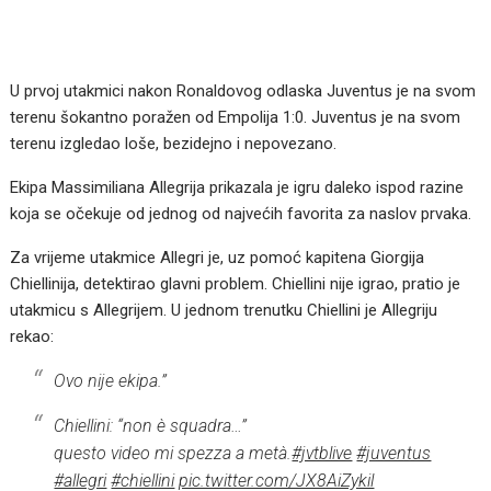
U prvoj utakmici nakon Ronaldovog odlaska Juventus je na svom
terenu šokantno poražen od Empolija 1:0. Juventus je na svom
terenu izgledao loše, bezidejno i nepovezano.
Ekipa Massimiliana Allegrija prikazala je igru daleko ispod razine
koja se očekuje od jednog od najvećih favorita za naslov prvaka.
Za vrijeme utakmice Allegri je, uz pomoć kapitena Giorgija
Chiellinija, detektirao glavni problem. Chiellini nije igrao, pratio je
utakmicu s Allegrijem. U jednom trenutku Chiellini je Allegriju
rekao:
Ovo nije ekipa.”
Chiellini: “non è squadra…”
questo video mi spezza a metà.
#jvtblive
#juventus
#allegri
#chiellini
pic.twitter.com/JX8AiZykil