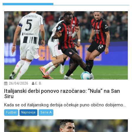
26/04/2026
E. B.
Italijanski derbi ponovo razočarao: “Nula” na San
Siru
Kada se od italijanskog derbija očekuje puno obično dobijemo...
Fudbal
Najnovije
Serie A