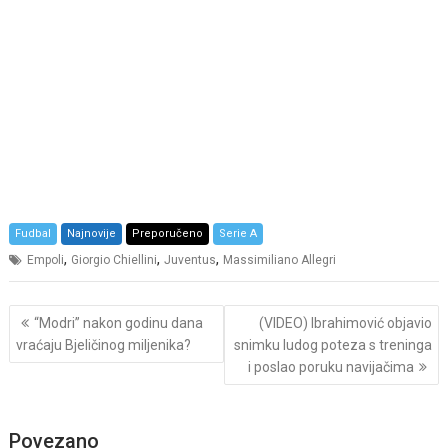
Fudbal
Najnovije
Preporučeno
Serie A
,
,
,
Empoli
Giorgio Chiellini
Juventus
Massimiliano Allegri
Post
“Modri” nakon godinu dana
(VIDEO) Ibrahimović objavio
navigation
vraćaju Bjeličinog miljenika?
snimku ludog poteza s treninga
i poslao poruku navijačima
Povezano