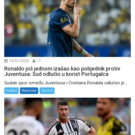
19/01/2026
I. Ć.
Ronaldo još jednom izašao kao pobjednik protiv
Juventusa: Sud odlučio u korist Portugalca
Sudski spor između Juventusa i Cristiana Ronalda odlučen je...
Fudbal
Najnovije
Serie A