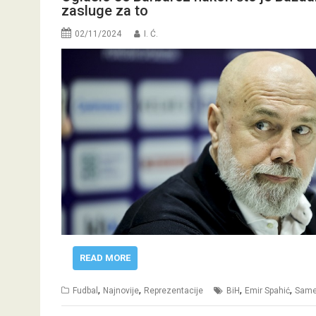
zasluge za to
02/11/2024
I. Ć.
READ MORE
,
,
,
,
Fudbal
Najnovije
Reprezentacije
BiH
Emir Spahić
Same