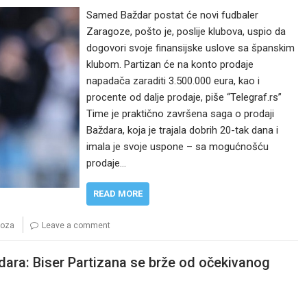
Samed Baždar postat će novi fudbaler
Zaragoze, pošto je, poslije klubova, uspio da
dogovori svoje finansijske uslove sa španskim
klubom. Partizan će na konto prodaje
napadača zaraditi 3.500.000 eura, kao i
procente od dalje prodaje, piše “Telegraf.rs”
Time je praktično završena saga o prodaji
Baždara, koja je trajala dobrih 20-tak dana i
imala je svoje uspone – sa mogućnošću
prodaje…
READ MORE
goza
Leave a comment
dara: Biser Partizana se brže od očekivanog