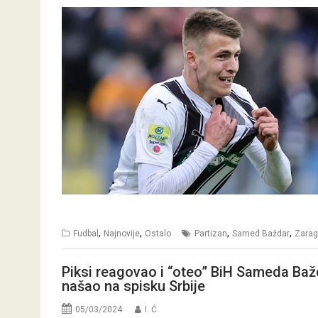
,
,
,
,
Fudbal
Najnovije
Ostalo
Partizan
Samed Baždar
Zara
Piksi reagovao i “oteo” BiH Sameda Baž
našao na spisku Srbije
05/03/2024
I. Ć.