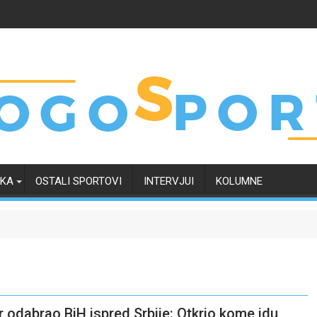
RKA
OSTALI SPORTOVI
INTERVJUI
KOLUMNE
 odabrao BiH ispred Srbije: Otkrio kome idu