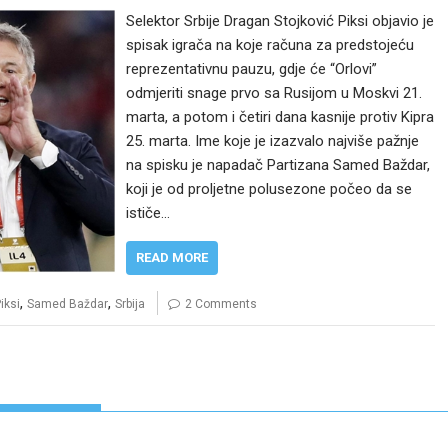
Selektor Srbije Dragan Stojković Piksi objavio je
spisak igrača na koje računa za predstojeću
reprezentativnu pauzu, gdje će “Orlovi”
odmjeriti snage prvo sa Rusijom u Moskvi 21.
marta, a potom i četiri dana kasnije protiv Kipra
25. marta. Ime koje je izazvalo najviše pažnje
na spisku je napadač Partizana Samed Baždar,
koji je od proljetne polusezone počeo da se
ističe…
READ MORE
,
,
iksi
Samed Baždar
Srbija
2 Comments