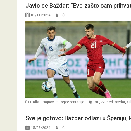
Javio se Baždar: “Evo zašto sam prihva
01/11/2024
I. Ć.
,
,
,
,
Fudbal
Najnovije
Reprezentacije
BiH
Samed Baždar
Sr
Sve je gotovo: Baždar odlazi u Španiju, P
15/07/2024
I. Ć.