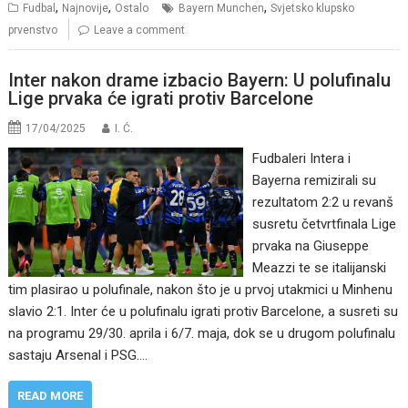
,
,
,
Fudbal
Najnovije
Ostalo
Bayern Munchen
Svjetsko klupsko
prvenstvo
Leave a comment
Inter nakon drame izbacio Bayern: U polufinalu
Lige prvaka će igrati protiv Barcelone
17/04/2025
I. Ć.
Fudbaleri Intera i
Bayerna remizirali su
rezultatom 2:2 u revanš
susretu četvrtfinala Lige
prvaka na Giuseppe
Meazzi te se italijanski
tim plasirao u polufinale, nakon što je u prvoj utakmici u Minhenu
slavio 2:1. Inter će u polufinalu igrati protiv Barcelone, a susreti su
na programu 29/30. aprila i 6/7. maja, dok se u drugom polufinalu
sastaju Arsenal i PSG.…
READ MORE