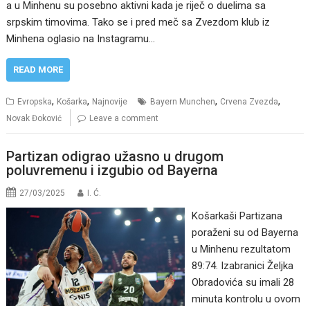
a u Minhenu su posebno aktivni kada je riječ o duelima sa
srpskim timovima. Tako se i pred meč sa Zvezdom klub iz
Minhena oglasio na Instagramu…
READ MORE
,
,
,
,
Evropska
Košarka
Najnovije
Bayern Munchen
Crvena Zvezda
Novak Đoković
Leave a comment
Partizan odigrao užasno u drugom
poluvremenu i izgubio od Bayerna
27/03/2025
I. Ć.
Košarkaši Partizana
poraženi su od Bayerna
u Minhenu rezultatom
89:74. Izabranici Željka
Obradovića su imali 28
minuta kontrolu u ovom