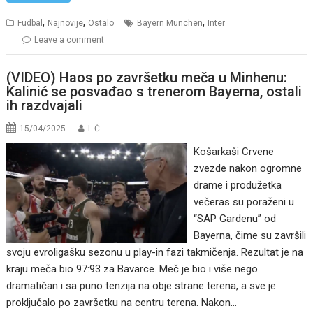
,
,
,
Fudbal
Najnovije
Ostalo
Bayern Munchen
Inter
Leave a comment
(VIDEO) Haos po završetku meča u Minhenu:
Kalinić se posvađao s trenerom Bayerna, ostali
ih razdvajali
15/04/2025
I. Ć.
Košarkaši Crvene
zvezde nakon ogromne
drame i produžetka
večeras su poraženi u
“SAP Gardenu” od
Bayerna, čime su završili
svoju evroligašku sezonu u play-in fazi takmičenja. Rezultat je na
kraju meča bio 97:93 za Bavarce. Meč je bio i više nego
dramatičan i sa puno tenzija na obje strane terena, a sve je
proključalo po završetku na centru terena. Nakon…