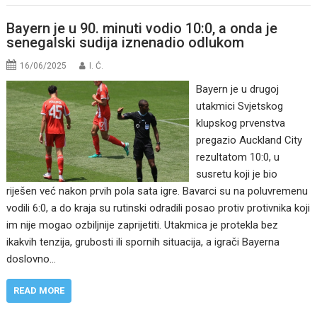
Bayern je u 90. minuti vodio 10:0, a onda je
senegalski sudija iznenadio odlukom
16/06/2025
I. Ć.
Bayern je u drugoj
utakmici Svjetskog
klupskog prvenstva
pregazio Auckland City
rezultatom 10:0, u
susretu koji je bio
riješen već nakon prvih pola sata igre. Bavarci su na poluvremenu
vodili 6:0, a do kraja su rutinski odradili posao protiv protivnika koji
im nije mogao ozbiljnije zaprijetiti. Utakmica je protekla bez
ikakvih tenzija, grubosti ili spornih situacija, a igrači Bayerna
doslovno…
READ MORE