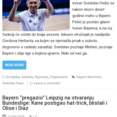
trener Svetislav Pešić se
nakon skoro deset
godina vratio u Bayern.
Pešić je postao glavni
trener Bayerna, a na toj
funkciji će ostati do kraja sezone. Iskusni stručnjak je naslijedio
Gordona Herberta, sa kojim se njemački prvak u subotu
dogovorio o raskidu saradnje. Svetislav poznaje Minhen, poznaje
Bayern i obje lige u kojima igramo. Neki od nas ga…
READ MORE
,
,
,
,
Evropska
Košarka
Najnovije
Preporučeno
Bayern Munchen
Svetislav Pešić
Leave a comment
Bayern “pregazio” Leipzig na otvaranju
Bundeslige: Kane postigao hat-trick, blistali i
Olise i Diaz
22/08/2025
I. Ć.