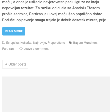
meču, a onda je uslijedio nevjerovatan pad u igri za na kraju
nepovoljan rezultat. Za razliku od duela sa Anadolu Efesom
prošle sedmice, Partizan je u ovaj meč ušao poprilično dobro.
Doduše, opipavanje snaga trajalo je dobrih desetak minuta, prije…
READ MORE
,
,
,
,
Evropska
Košarka
Najnovije
Preporučeno
Bayern Munchen
Partizan
Leave a comment
Posts
Older posts
navigation