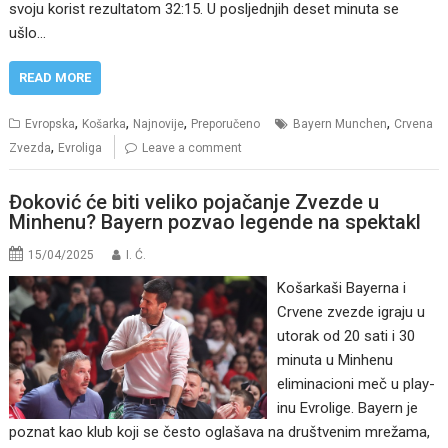
svoju korist rezultatom 32:15. U posljednjih deset minuta se
ušlo…
READ MORE
,
,
,
,
Evropska
Košarka
Najnovije
Preporučeno
Bayern Munchen
Crvena
,
Zvezda
Evroliga
Leave a comment
Đoković će biti veliko pojačanje Zvezde u
Minhenu? Bayern pozvao legende na spektakl
15/04/2025
I. Ć.
Košarkaši Bayerna i
Crvene zvezde igraju u
utorak od 20 sati i 30
minuta u Minhenu
eliminacioni meč u play-
inu Evrolige. Bayern je
poznat kao klub koji se često oglašava na društvenim mrežama,