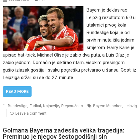
Bayern je deklasirao
Leipzig rezultatom 6:0 u
utakmici prvog kola
Bundeslige koja je od
prvih minuta išla jednim
smjerom. Harry Kane je
upisao hat-trick, Michael Olise je zabio dva puta, a Luis Díaz je
zabio jednom. Domaćin je diktirao ritam, visokim presingom
gušio izlazak gostiju i svaku pogrešku pretvarao u šansu. Gosti iz
Leipziga držali su se do 27. minute…
READ MORE
,
,
,
,
Bundesliga
Fudbal
Najnovije
Preporučeno
Bayern Munchen
Leipzig
Leave a comment
Golmana Bayerna zadesila velika tragedija:
Preminuo je njegov šestogodišnji sin