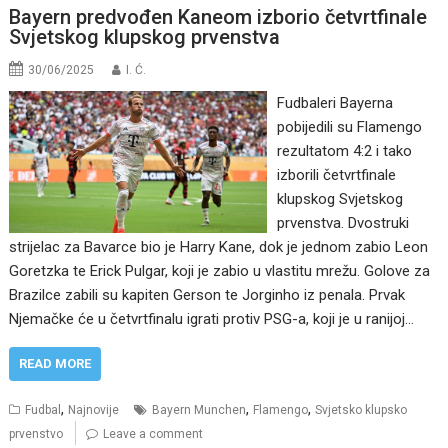
Bayern predvođen Kaneom izborio četvrtfinale
Svjetskog klupskog prvenstva
30/06/2025
I. Ć.
Fudbaleri Bayerna
pobijedili su Flamengo
rezultatom 4:2 i tako
izborili četvrtfinale
klupskog Svjetskog
prvenstva. Dvostruki
strijelac za Bavarce bio je Harry Kane, dok je jednom zabio Leon
Goretzka te Erick Pulgar, koji je zabio u vlastitu mrežu. Golove za
Brazilce zabili su kapiten Gerson te Jorginho iz penala. Prvak
Njemačke će u četvrtfinalu igrati protiv PSG-a, koji je u ranijoj…
READ MORE
,
,
,
Fudbal
Najnovije
Bayern Munchen
Flamengo
Svjetsko klupsko
prvenstvo
Leave a comment