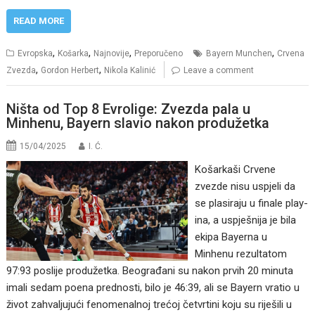
READ MORE
,
,
,
,
Evropska
Košarka
Najnovije
Preporučeno
Bayern Munchen
Crvena
,
,
Zvezda
Gordon Herbert
Nikola Kalinić
Leave a comment
Ništa od Top 8 Evrolige: Zvezda pala u
Minhenu, Bayern slavio nakon produžetka
15/04/2025
I. Ć.
Košarkaši Crvene
zvezde nisu uspjeli da
se plasiraju u finale play-
ina, a uspješnija je bila
ekipa Bayerna u
Minhenu rezultatom
97:93 poslije produžetka. Beograđani su nakon prvih 20 minuta
imali sedam poena prednosti, bilo je 46:39, ali se Bayern vratio u
život zahvaljujući fenomenalnoj trećoj četvrtini koju su riješili u