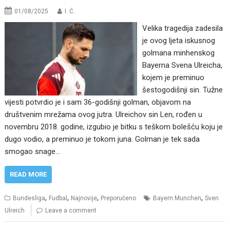
01/08/2025
I. Ć.
Velika tragedija zadesila
je ovog ljeta iskusnog
golmana minhenskog
Bayerna Svena Ulreicha,
kojem je preminuo
šestogodišnji sin. Tužne
vijesti potvrdio je i sam 36-godišnji golman, objavom na
društvenim mrežama ovog jutra. Ulreichov sin Len, rođen u
novembru 2018. godine, izgubio je bitku s teškom bolešću koju je
dugo vodio, a preminuo je tokom juna. Golman je tek sada
smogao snage…
READ MORE
,
,
,
,
Bundesliga
Fudbal
Najnovije
Preporučeno
Bayern Munchen
Sven
Ulreich
Leave a comment