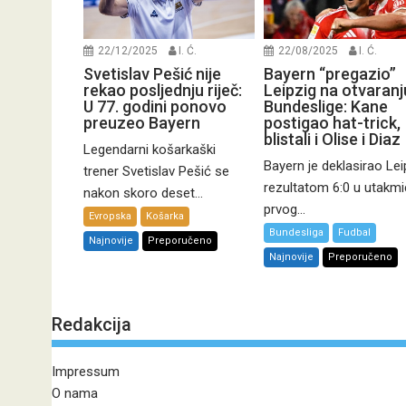
22/12/2025
I. Ć.
22/08/2025
I. Ć.
Svetislav Pešić nije
Bayern “pregazio”
rekao posljednju riječ:
Leipzig na otvaranj
U 77. godini ponovo
Bundeslige: Kane
preuzeo Bayern
postigao hat-trick,
blistali i Olise i Diaz
Legendarni košarkaški
Bayern je deklasirao Lei
trener Svetislav Pešić se
rezultatom 6:0 u utakmi
nakon skoro deset...
prvog...
Evropska
Košarka
Bundesliga
Fudbal
Najnovije
Preporučeno
Najnovije
Preporučeno
Redakcija
Impressum
O nama