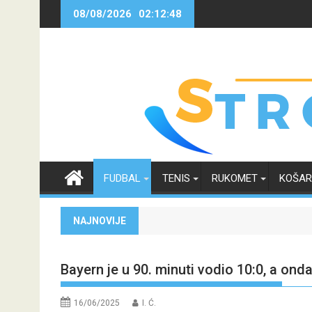
Skip
08/08/2026
02:12:49
to
content
FUDBAL
TENIS
RUKOMET
KOŠA
NAJNOVIJE
Bayern je u 90. minuti vodio 10:0, a on
16/06/2025
I. Ć.