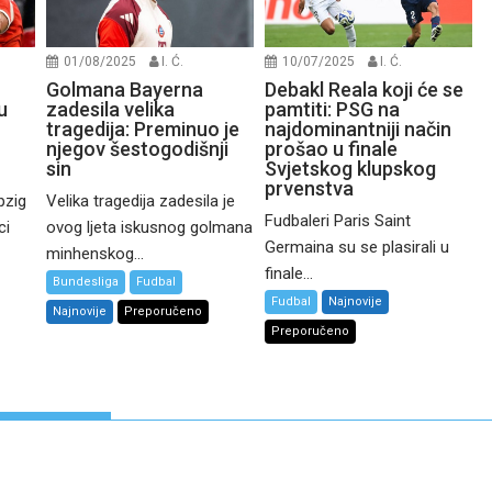
01/08/2025
I. Ć.
10/07/2025
I. Ć.
Golmana Bayerna
Debakl Reala koji će se
u
zadesila velika
pamtiti: PSG na
tragedija: Preminuo je
najdominantniji način
njegov šestogodišnji
prošao u finale
sin
Svjetskog klupskog
prvenstva
pzig
Velika tragedija zadesila je
Fudbaleri Paris Saint
ci
ovog ljeta iskusnog golmana
Germaina su se plasirali u
minhenskog...
finale...
Bundesliga
Fudbal
Fudbal
Najnovije
Najnovije
Preporučeno
Preporučeno