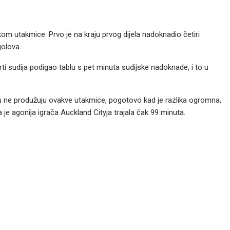
kom utakmice. Prvo je na kraju prvog dijela nadoknadio četiri
golova.
vrti sudija podigao tablu s pet minuta sudijske nadoknade, i to u
vilu ne produžuju ovakve utakmice, pogotovo kad je razlika ogromna,
je agonija igrača Auckland Cityja trajala čak 99 minuta.