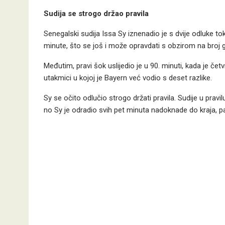
Sudija se strogo držao pravila
Senegalski sudija Issa Sy iznenadio je s dvije odluke to
minute, što se još i može opravdati s obzirom na broj 
Međutim, pravi šok uslijedio je u 90. minuti, kada je čet
utakmici u kojoj je Bayern već vodio s deset razlike.
Sy se očito odlučio strogo držati pravila. Sudije u pra
no Sy je odradio svih pet minuta nadoknade do kraja, pa 