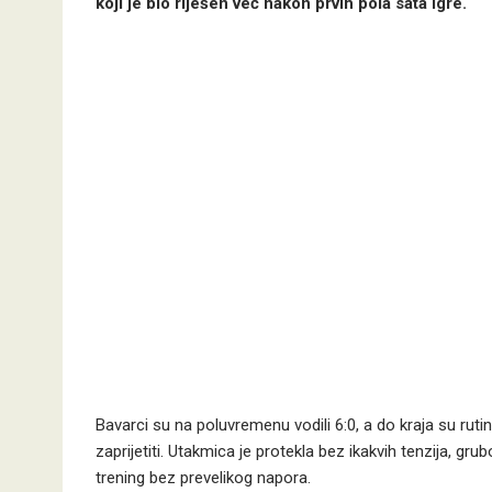
koji je bio riješen već nakon prvih pola sata igre.
Bavarci su na poluvremenu vodili 6:0, a do kraja su rutin
zaprijetiti. Utakmica je protekla bez ikakvih tenzija, grub
trening bez prevelikog napora.