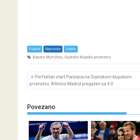
Fudbal
Najnovije
Ostalo
,
Bayern Munchen
Svjetsko klupsko prvenstvo
Post
Perfektan start Parižana na Svjetskom klupskom
navigation
prvenstvu: Atletico Madrid pregažen sa 4:0
Povezano