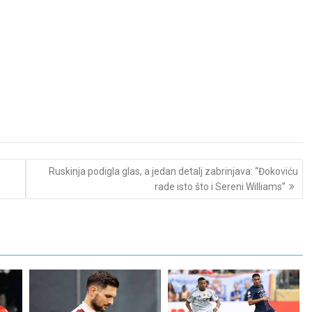
Ruskinja podigla glas, a jedan detalj zabrinjava: “Đokoviću
rade isto što i Sereni Williams”