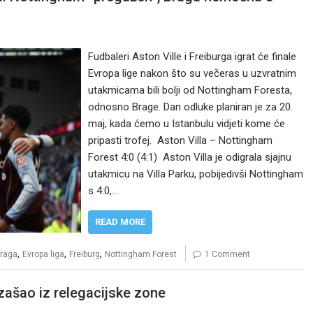
Fudbaleri Aston Ville i Freiburga igrat će finale
Evropa lige nakon što su večeras u uzvratnim
utakmicama bili bolji od Nottingham Foresta,
odnosno Brage. Dan odluke planiran je za 20.
maj, kada ćemo u Istanbulu vidjeti kome će
pripasti trofej. Aston Villa – Nottingham
Forest 4:0 (4:1) Aston Villa je odigrala sjajnu
utakmicu na Villa Parku, pobijedivši Nottingham
s 4:0,…
READ MORE
,
,
,
raga
Evropa liga
Freiburg
Nottingham Forest
1 Comment
zašao iz relegacijske zone