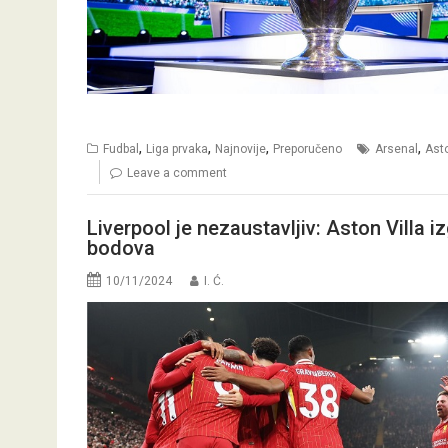
,
,
,
,
Fudbal
Liga prvaka
Najnovije
Preporučeno
Arsenal
Asto
Leave a comment
Liverpool je nezaustavljiv: Aston Villa i
bodova
10/11/2024
I. Ć.