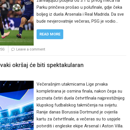
zahvaljujući pobjedi od 3:1 iz prvog meča na
Parku prinčeva prošao u polufinale, gdje čeka
boljeg iz duela Arsenala i Real Madrida. Da sve
bude nevjerovatnije večeras, PSG je vodio…
READ MORE
PSG
Leave a comment
vaki okršaj će biti spektakularan
Večerašnjim utakmicama Lige prvaka
kompletirana je osmina finala, nakon čega su
poznata četiri duela četvrtfinala najprestižnijeg
klupskog fudbalskog takmičenja na svijetu.
Ranije danas Borussia Dortmund je ovjerila
kartu za četvrtfinale, a večeras su to uspjele
potvrditi i engleske ekipe Arsenal i Aston Villa.