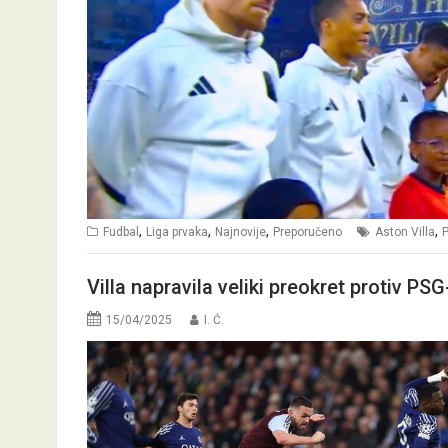
,
,
,
,
Fudbal
Liga prvaka
Najnovije
Preporučeno
Aston Villa
Villa napravila veliki preokret protiv PSG
15/04/2025
I. Ć.