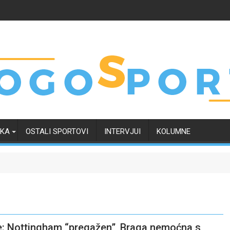
RKA
OSTALI SPORTOVI
INTERVJUI
KOLUMNE
lige: Nottingham “pregažen”, Braga nemoćna s