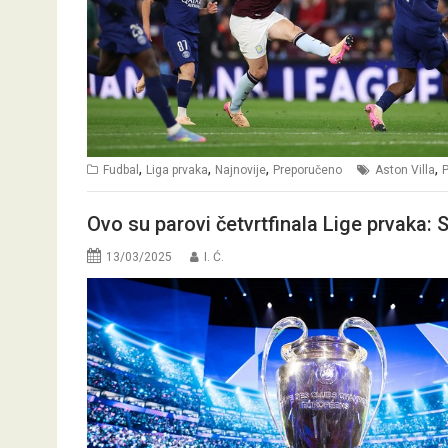
,
,
,
,
Fudbal
Liga prvaka
Najnovije
Preporučeno
Aston Villa
Ovo su parovi četvrtfinala Lige prvaka: S
13/03/2025
I. Ć.