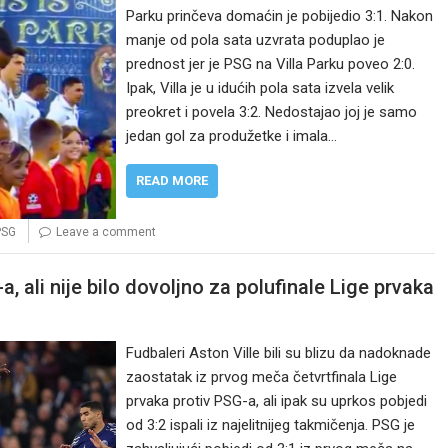
Parku prinčeva domaćin je pobijedio 3:1. Nakon
manje od pola sata uzvrata poduplao je
prednost jer je PSG na Villa Parku poveo 2:0.
Ipak, Villa je u idućih pola sata izvela velik
preokret i povela 3:2. Nedostajao joj je samo
jedan gol za produžetke i imala…
READ MORE
PSG
Leave a comment
-a, ali nije bilo dovoljno za polufinale Lige prvaka
Fudbaleri Aston Ville bili su blizu da nadoknade
zaostatak iz prvog meča četvrtfinala Lige
prvaka protiv PSG-a, ali ipak su uprkos pobjedi
od 3:2 ispali iz najelitnijeg takmičenja. PSG je