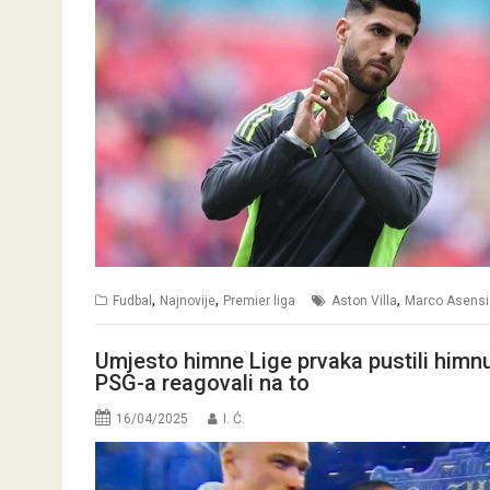
,
,
,
Fudbal
Najnovije
Premier liga
Aston Villa
Marco Asensi
Umjesto himne Lige prvaka pustili himnu 
PSG-a reagovali na to
16/04/2025
I. Ć.