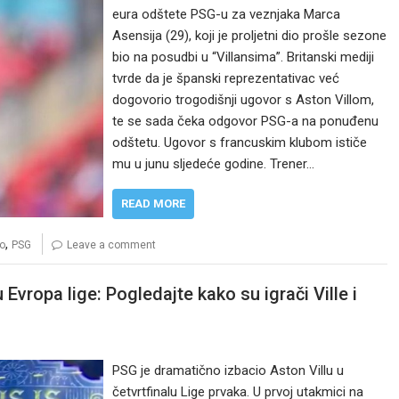
eura odštete PSG-u za veznjaka Marca
Asensija (29), koji je proljetni dio prošle sezone
bio na posudbi u “Villansima”. Britanski mediji
tvrde da je španski reprezentativac već
dogovorio trogodišnji ugovor s Aston Villom,
te se sada čeka odgovor PSG-a na ponuđenu
odštetu. Ugovor s francuskim klubom ističe
mu u junu sljedeće godine. Trener…
READ MORE
,
o
PSG
Leave a comment
Evropa lige: Pogledajte kako su igrači Ville i
PSG je dramatično izbacio Aston Villu u
četvrtfinalu Lige prvaka. U prvoj utakmici na