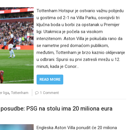
Tottenham Hotspur je ostvario važnu pobjedu
u gostima od 2-1 na Villa Parku, osvojivši tri
ključna boda u borbi za opstanak u Premijer
ligi. Utakmica je počela sa visokom
intenzitenom. Aston Villa je pokušala rano da
se nametne pred domaćom publikom,
međutim, Tottenham je brzo kaznio oklijevanje
u odbrani. Spursi su prvi zatresli mrežu u 12.
minuti, kada je Conor…
READ MORE
,
r liga
Tottenham
1 Comment
n posudbe: PSG na stolu ima 20 miliona eura
Engleska Aston Villa ponudit će 20 miliona