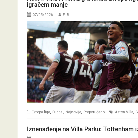
igračem manje
07/05/2026
E. B.
,
,
,
,
Evropa liga
Fudbal
Najnovije
Preporučeno
Aston Villa
B
Iznenađenje na Villa Parku: Tottenham i