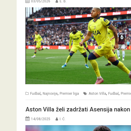
03/05/2026
E. B.
,
,
,
,
Fudbal
Najnovije
Premier liga
Aston Villa
Fudbal
Premie
Aston Villa želi zadržati Asensija nako
14/08/2025
I. Ć.