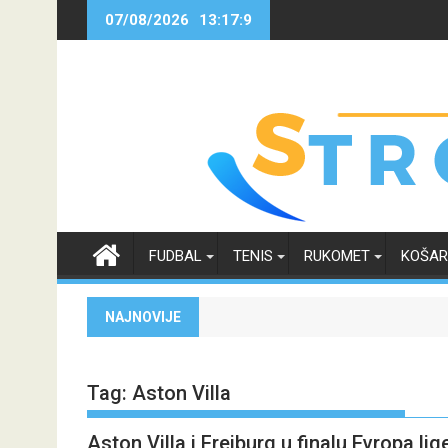
Skip
07/08/2026
13:17:10
to
content
FUDBAL
TENIS
RUKOMET
KOŠA
NAJNOVIJE
Tag:
Aston Villa
Aston Villa i Freiburg u finalu Evropa 