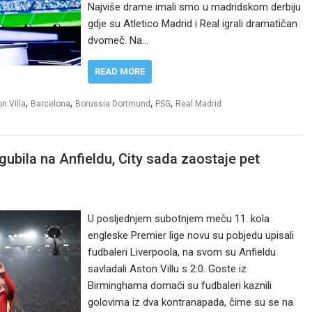
Najviše drame imali smo u madridskom derbiju
gdje su Atletico Madrid i Real igrali dramatičan
dvomeč. Na…
READ MORE
,
,
,
,
n Villa
Barcelona
Borussia Dortmund
PSG
Real Madrid
zgubila na Anfieldu, City sada zaostaje pet
U posljednjem subotnjem meču 11. kola
engleske Premier lige novu su pobjedu upisali
fudbaleri Liverpoola, na svom su Anfieldu
savladali Aston Villu s 2:0. Goste iz
Birminghama domaći su fudbaleri kaznili
golovima iz dva kontranapada, čime su se na