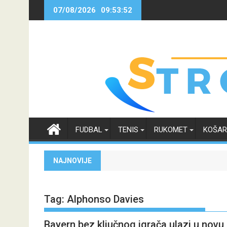
Skip
07/08/2026
09:53:53
to
content
FUDBAL
TENIS
RUKOMET
KOŠA
NAJNOVIJE
Tag:
Alphonso Davies
Bayern bez ključnog igrača ulazi u nov