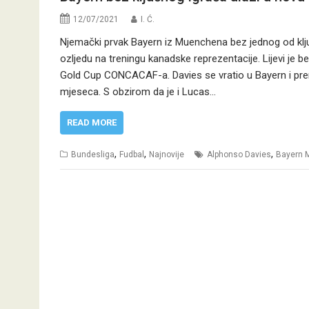
12/07/2021
I. Ć.
Njemački prvak Bayern iz Muenchena bez jednog od klj
ozljedu na treningu kanadske reprezentacije. Lijevi je
Gold Cup CONCACAF-a. Davies se vratio u Bayern i prem
mjeseca. S obzirom da je i Lucas…
READ MORE
,
,
,
Bundesliga
Fudbal
Najnovije
Alphonso Davies
Bayern 