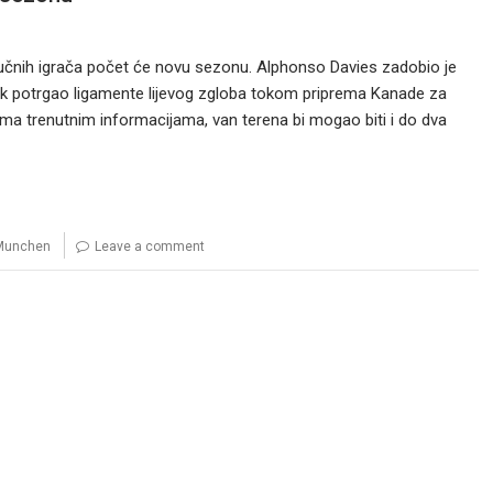
učnih igrača počet će novu sezonu. Alphonso Davies zadobio je
 bek potrgao ligamente lijevog zgloba tokom priprema Kanade za
a trenutnim informacijama, van terena bi mogao biti i do dva
Munchen
Leave a comment