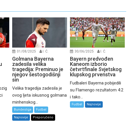
01/08/2025
I. Ć.
30/06/2025
I. Ć.
Golmana Bayerna
Bayern predvođen
u
zadesila velika
Kaneom izborio
tragedija: Preminuo je
četvrtfinale Svjetskog
njegov šestogodišnji
klupskog prvenstva
sin
Fudbaleri Bayerna pobijedili
pzig
Velika tragedija zadesila je
su Flamengo rezultatom 4:2
ci
ovog ljeta iskusnog golmana
i tako...
minhenskog...
Fudbal
Najnovije
Bundesliga
Fudbal
Najnovije
Preporučeno