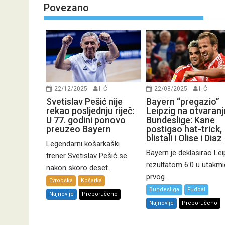
Povezano
22/12/2025
I. Ć.
22/08/2025
I. Ć.
Svetislav Pešić nije
Bayern “pregazio”
rekao posljednju riječ:
Leipzig na otvaranj
U 77. godini ponovo
Bundeslige: Kane
preuzeo Bayern
postigao hat-trick,
blistali i Olise i Diaz
Legendarni košarkaški
Bayern je deklasirao Lei
trener Svetislav Pešić se
rezultatom 6:0 u utakmi
nakon skoro deset...
prvog...
Evropska
Košarka
Bundesliga
Fudbal
Najnovije
Preporučeno
Najnovije
Preporučeno