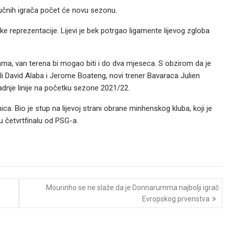
učnih igrača počet će novu sezonu.
 reprezentacije. Lijevi je bek potrgao ligamente lijevog zgloba
ama, van terena bi mogao biti i do dva mjeseca. S obzirom da je
ili David Alaba i Jerome Boateng, novi trener Bavaraca Julien
nje linije na početku sezone 2021/22.
. Bio je stup na lijevoj strani obrane minhenskog kluba, koji je
u četvrtfinalu od PSG-a.
Mourinho se ne slaže da je Donnarumma najbolji igrač
Evropskog prvenstva