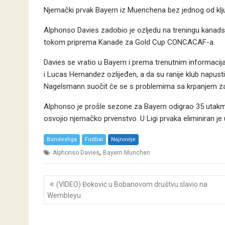
Njemački prvak Bayern iz Muenchena bez jednog od klj
Alphonso Davies zadobio je ozljedu na treningu kanadske
tokom priprema Kanade za Gold Cup CONCACAF-a.
Davies se vratio u Bayern i prema trenutnim informacij
i Lucas Hernandez ozlijeđen, a da su ranije klub napust
Nagelsmann suočit će se s problemima sa krpanjem zad
Alphonso je prošle sezone za Bayern odigrao 35 utakmica
osvojio njemačko prvenstvo. U Ligi prvaka eliminiran je 
Bundesliga
Fudbal
Najnovije
,
Alphonso Davies
Bayern Munchen
Post
(VIDEO) Đoković u Bobanovom društvu slavio na
navigation
Wembleyu