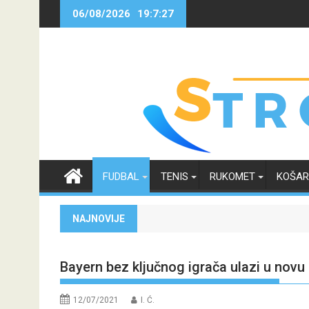
Skip
06/08/2026
19:7:28
to
content
FUDBAL
TENIS
RUKOMET
KOŠA
NAJNOVIJE
Bayern bez ključnog igrača ulazi u nov
12/07/2021
I. Ć.