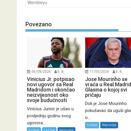
navigation
Wembleyu
Povezano
06/08/2026
E. B.
11/05/2026
E. B.
Vinicius Jr. potpisao
Jose Mourinho se
novi ugovor sa Real
vraća u Real Madri
Madridom i okončao
Glasina o kojoj svi
neizvijesnost oko
pričaju
svoje budućnosti
Dok je Jose Mourinho
Vinicius Junior je ušao u
pokušavao da uguši gla
posljednju godinu svog
o...
ugovora....
Fudbal
Najnovije
Fudbal
La Liga
Najnovije