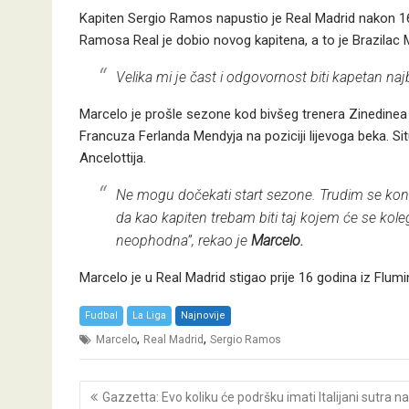
Kapiten Sergio Ramos napustio je Real Madrid nakon 1
Ramosa Real je dobio novog kapitena, a to je Brazilac 
Velika mi je čast i odgovornost biti kapetan naj
Marcelo je prošle sezone kod bivšeg trenera Zinedinea
Francuza Ferlanda Mendyja na poziciji lijevoga beka. Si
Ancelottija.
Ne mogu dočekati start sezone. Trudim se kons
da kao kapiten trebam biti taj kojem će se kole
neophodna”, rekao je
Marcelo.
Marcelo je u Real Madrid stigao prije 16 godina iz Flum
Fudbal
La Liga
Najnovije
,
,
Marcelo
Real Madrid
Sergio Ramos
Post
Gazzetta: Evo koliku će podršku imati Italijani sutra na