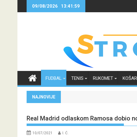
Skip
09/08/2026
13:41:59
to
content
FUDBAL
TENIS
RUKOMET
KOŠA
NAJNOVIJE
Real Madrid odlaskom Ramosa dobio n
10/07/2021
I. Ć.