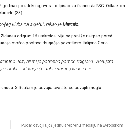
6 godina i po isteku ugovora potpisao za francuski PSG. Odlaskom
Marcelo (33).
boljeg kluba na svijetu”, rekao je
Marcelo.
 Zidanea odigrao 16 utakmica. Nije se previše naigrao pored
tuacija možda postane drugačija povratkom Italijana Carla
tantno učiti, ali mi je potrebna pomoć saigrača. Vjerujem
ge obratiti i od koga će dobiti pomoć kada im je
inensea. S Realom je osvojio sve što se osvojiti moglo.
Pudar osvojila još jednu srebrenu medalju na Evropskom