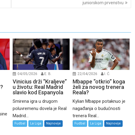
juniorskom prvenstvu
04/05/2026
E. B.
22/04/2026
I. Ć.
Vinicius drži “Kraljeve”
Mbappe “otkrio” koga
d?
u životu: Real Madrid
želi za novog trenera
slavio kod Espanyola
Reala?
Smirena igra u drugom
Kylian Mbappe potaknuo je
poluvremenu dovela je Real
nagađanja o budućnosti
sine
Madrid...
trenera Real...
Fudbal
La Liga
Najnovije
Fudbal
La Liga
Najnovije