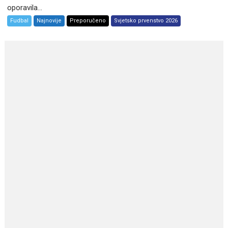
oporavila...
Fudbal
Najnovije
Preporučeno
Svjetsko prvenstvo 2026