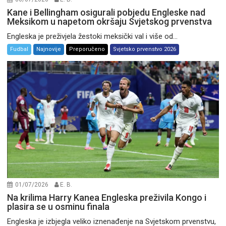
Kane i Bellingham osigurali pobjedu Engleske nad
Meksikom u napetom okršaju Svjetskog prvenstva
Engleska je preživjela žestoki meksički val i više od...
Fudbal
Najnovije
Preporučeno
Svjetsko prvenstvo 2026
01/07/2026
E. B.
Na krilima Harry Kanea Engleska preživila Kongo i
plasira se u osminu finala
Engleska je izbjegla veliko iznenađenje na Svjetskom prvenstvu,