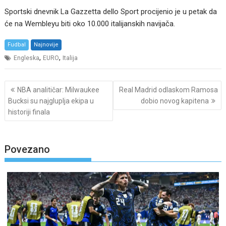
Sportski dnevnik La Gazzetta dello Sport procijenio je u petak da
će na Wembleyu biti oko 10.000 italijanskih navijača.
Fudbal
Najnovije
,
,
Engleska
EURO
Italija
Post
NBA analitičar: Milwaukee
Real Madrid odlaskom Ramosa
navigation
Bucksi su najgluplja ekipa u
dobio novog kapitena
historiji finala
Povezano