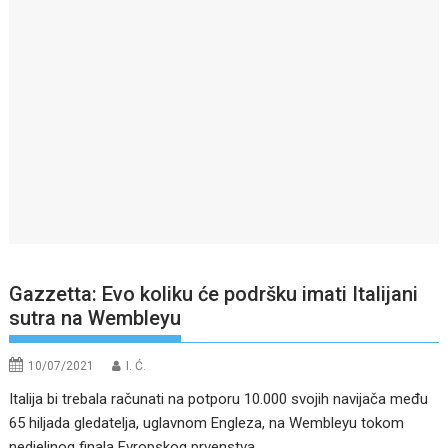
Gazzetta: Evo koliku će podršku imati Italijani
sutra na Wembleyu
10/07/2021
I. Ć.
Italija bi trebala računati na potporu 10.000 svojih navijača među
65 hiljada gledatelja, uglavnom Engleza, na Wembleyu tokom
nedjeljnog finala Evropskog prvenstva.