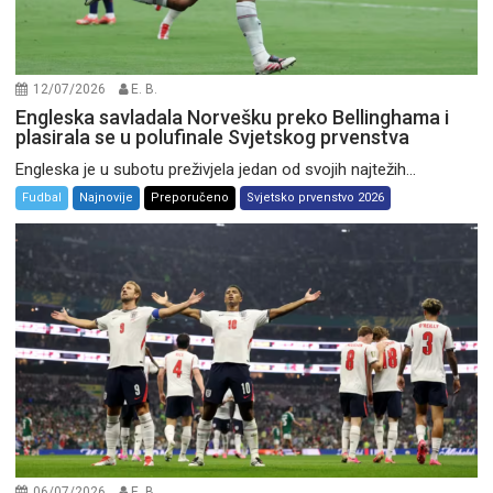
12/07/2026
E. B.
Engleska savladala Norvešku preko Bellinghama i
plasirala se u polufinale Svjetskog prvenstva
Engleska je u subotu preživjela jedan od svojih najtežih...
Fudbal
Najnovije
Preporučeno
Svjetsko prvenstvo 2026
06/07/2026
E. B.