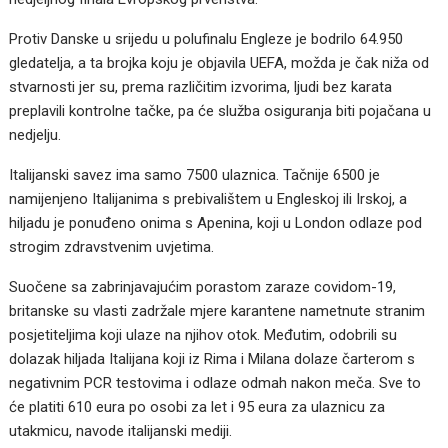
Protiv Danske u srijedu u polufinalu Engleze je bodrilo 64.950
gledatelja, a ta brojka koju je objavila UEFA, možda je čak niža od
stvarnosti jer su, prema različitim izvorima, ljudi bez karata
preplavili kontrolne tačke, pa će služba osiguranja biti pojačana u
nedjelju.
Italijanski savez ima samo 7500 ulaznica. Tačnije 6500 je
namijenjeno Italijanima s prebivalištem u Engleskoj ili Irskoj, a
hiljadu je ponuđeno onima s Apenina, koji u London odlaze pod
strogim zdravstvenim uvjetima.
Suočene sa zabrinjavajućim porastom zaraze covidom-19,
britanske su vlasti zadržale mjere karantene nametnute stranim
posjetiteljima koji ulaze na njihov otok. Međutim, odobrili su
dolazak hiljada Italijana koji iz Rima i Milana dolaze čarterom s
negativnim PCR testovima i odlaze odmah nakon meča. Sve to
će platiti 610 eura po osobi za let i 95 eura za ulaznicu za
utakmicu, navode italijanski mediji.