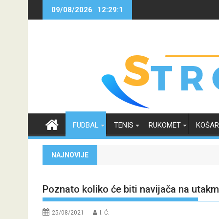
Skip
09/08/2026
12:29:2
to
content
FUDBAL
TENIS
RUKOMET
KOŠA
NAJNOVIJE
Poznato koliko će biti navijača na uta
25/08/2021
I. Ć.