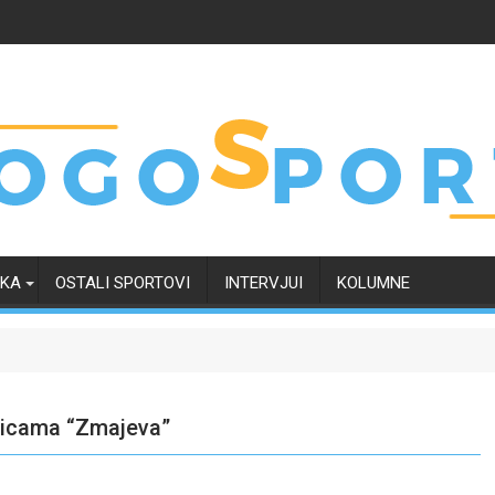
RKA
OSTALI SPORTOVI
INTERVJUI
KOLUMNE
kmicama “Zmajeva”