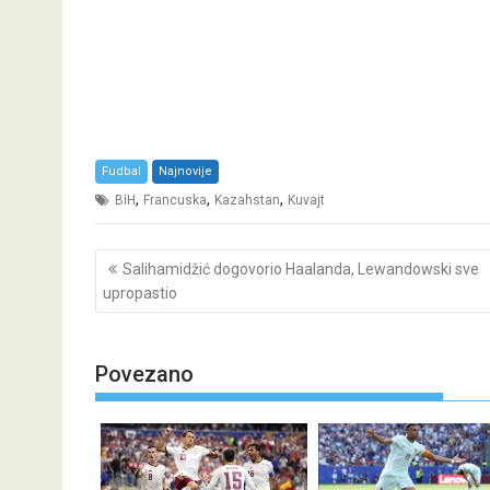
Fudbal
Najnovije
,
,
,
BiH
Francuska
Kazahstan
Kuvajt
Post
Salihamidžić dogovorio Haalanda, Lewandowski sve
navigation
upropastio
Povezano