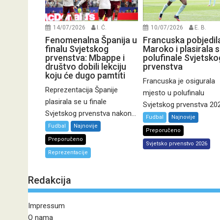
14/07/2026
I. Ć.
10/07/2026
E. B.
Fenomenalna Španija u
Francuska pobjedil
finalu Svjetskog
Maroko i plasirala s
prvenstva: Mbappe i
polufinale Svjetsko
društvo dobili lekciju
prvenstva
koju će dugo pamtiti
Francuska je osigurala
Reprezentacija Španije
mjesto u polufinalu
plasirala se u finale
Svjetskog prvenstva 2026
Svjetskog prvenstva nakon...
Fudbal
Najnovije
Fudbal
Najnovije
Preporučeno
Preporučeno
Svjetsko prvenstvo 2026
Reprezentacije
Redakcija
Impressum
O nama