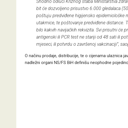
Shodno odluci Kriznog štaba Ministarstva zdra
bit će dozvoljeno prisustvo 6.000 gledalaca (50
poštuju predviđene higijensko epidemiološke 
utakmice, te poštovanje predviđene distance. 
bilo kakvih navijačkih rekvizita. Svi prisutni ć
antigenski ili PCR test ne stariji od 48 sati il
mjeseci, ili potvrdu o završenoj vakcinaciji”, sa
O načinu prodaje, distribucije, te o cijenama ulaznica
nadležni organi NS/FS BiH definišu neophodne pojedino