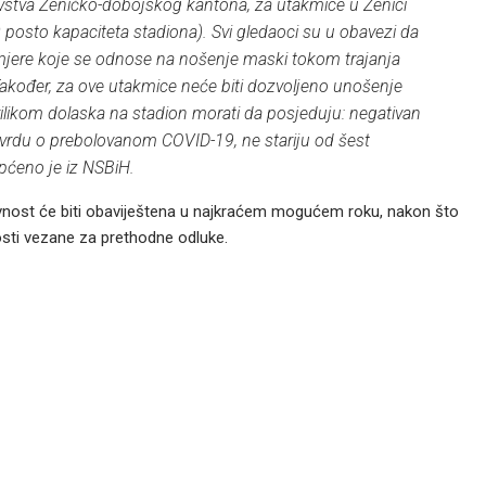
vstva Zeničko-dobojskog kantona, za utakmice u Zenici
 posto kapaciteta stadiona). Svi gledaoci su u obavezi da
mjere koje se odnose na nošenje maski tokom trajanja
Također, za ove utakmice neće biti dozvoljeno unošenje
e prilikom dolaska na stadion morati da posjeduju: negativan
i potvrdu o prebolovanom COVID-19, ne stariju od šest
općeno je iz NSBiH.
 javnost će biti obaviještena u najkraćem mogućem roku, nakon što
sti vezane za prethodne odluke.