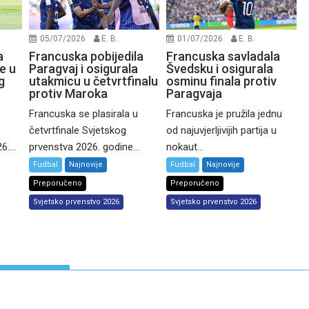
05/07/2026
E. B.
01/07/2026
E. B.
a
Francuska pobijedila
Francuska savladala
e u
Paragvaj i osigurala
Švedsku i osigurala
g
utakmicu u četvrtfinalu
osminu finala protiv
protiv Maroka
Paragvaja
Francuska se plasirala u
Francuska je pružila jednu
četvrtfinale Svjetskog
od najuvjerljivijih partija u
....
prvenstva 2026. godine...
nokaut...
Fudbal
Najnovije
Fudbal
Najnovije
Preporučeno
Preporučeno
Svjetsko prvenstvo 2026
Svjetsko prvenstvo 2026