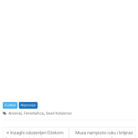
Fudbal
Najnovije
,
,
Arsenal
Fenerbahce
Sead Kolašinac
Post
Inzaghi oduševljen Džekom:
Musa namjestio ruku i briljirao
navigation