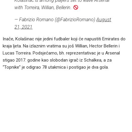
Kolasinac is among players set to leave Arsenal
with Torreira, Willian, Bellerin.
— Fabrizio Romano (@FabrizioRomano)
August
21, 2021
Inače, Kolašinac nije jedini fudbaler koji će napustiti Emirates do
kraja ljeta. Na izlaznim vratima su još Willian, Hector Bellerin i
Lucas Torreira. Podsjećamo, bh. reprezentativac je u Arsenal
stigao 2017. godine kao slobodan igrač iz Schalkea, a za
“Topnike” je odigrao 78 utakmica i postigao je dva gola.