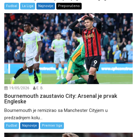
Fudbal
La Liga
Najnovije
Preporučeno
19/05/2026
E. B.
Bournemouth zaustavio City: Arsenal je prvak
Engleske
Bournemouth je remizirao sa Manchester Cityjem u
predzadnjem kolu...
Fudbal
Najnovije
Premier liga