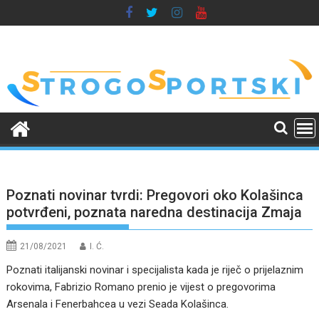
Skip
to
content
Poznati novinar tvrdi: Pregovori oko Kolašinca
potvrđeni, poznata naredna destinacija Zmaja
21/08/2021
I. Ć.
Poznati italijanski novinar i specijalista kada je riječ o prijelaznim
rokovima, Fabrizio Romano prenio je vijest o pregovorima
Arsenala i Fenerbahcea u vezi Seada Kolašinca.