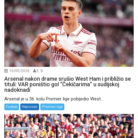
10/05/2026
E. B.
Arsenal nakon drame srušio West Ham i približio se
tituli: VAR poništio gol “Čekičarima” u sudijskoj
nadoknadi
Arsenal je u 36. kolu Premier lige pobijedio West...
Fudbal
Najnovije
Premier liga