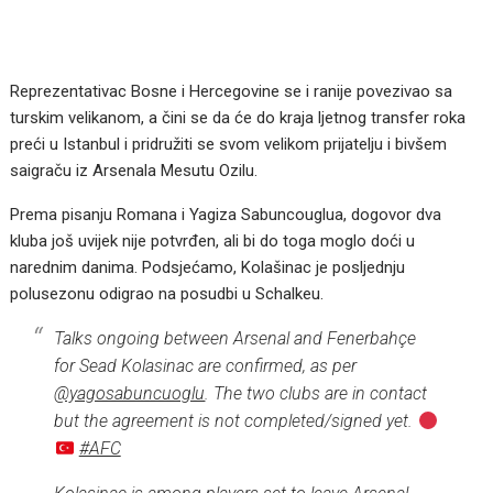
Reprezentativac Bosne i Hercegovine se i ranije povezivao sa
turskim velikanom, a čini se da će do kraja ljetnog transfer roka
preći u Istanbul i pridružiti se svom velikom prijatelju i bivšem
saigraču iz Arsenala Mesutu Ozilu.
Prema pisanju Romana i Yagiza Sabuncouglua, dogovor dva
kluba još uvijek nije potvrđen, ali bi do toga moglo doći u
narednim danima. Podsjećamo, Kolašinac je posljednju
polusezonu odigrao na posudbi u Schalkeu.
Talks ongoing between Arsenal and Fenerbahçe
for Sead Kolasinac are confirmed, as per
@yagosabuncuoglu
. The two clubs are in contact
but the agreement is not completed/signed yet.
#AFC