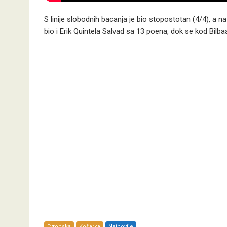
S linije slobodnih bacanja je bio stopostotan (4/4), a na
bio i Erik Quintela Salvad sa 13 poena, dok se kod Bilba
Evropska
Košarka
Najnovije