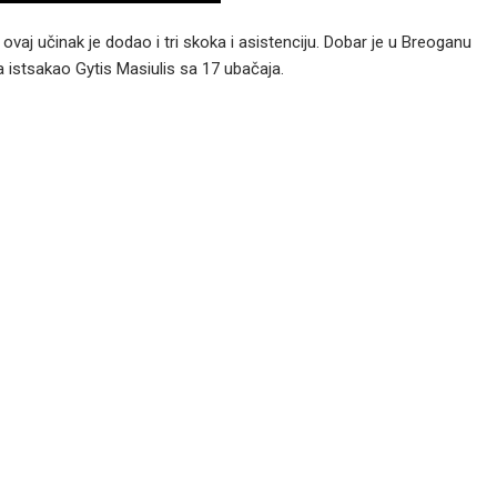
 ovaj učinak je dodao i tri skoka i asistenciju. Dobar je u Breoganu
a istsakao Gytis Masiulis sa 17 ubačaja.