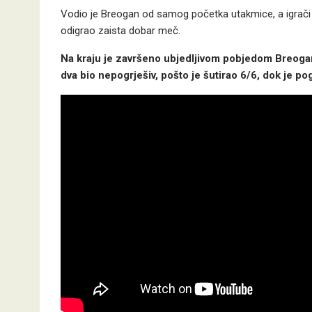
Vodio je Breogan od samog početka utakmice, a igrači B
odigrao zaista dobar meč.
Na kraju je završeno ubjedljivom pobjedom Breogan
dva bio nepogrješiv, pošto je šutirao 6/6, dok je pog