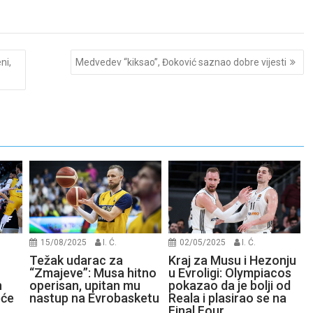
ni,
Medvedev “kiksao”, Đoković saznao dobre vijesti
15/08/2025
I. Ć.
02/05/2025
I. Ć.
Težak udarac za
Kraj za Musu i Hezonju
“Zmajeve”: Musa hitno
u Evroligi: Olympiacos
n
operisan, upitan mu
pokazao da je bolji od
eće
nastup na Evrobasketu
Reala i plasirao se na
Final Four