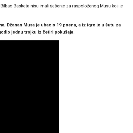
ilbao Basketa nisu imali rješenje za raspoloženog Musu koji je
a, Džanan Musa je ubacio 19 poena, a iz igre je u šutu za
odio jednu trojku iz četiri pokušaja.