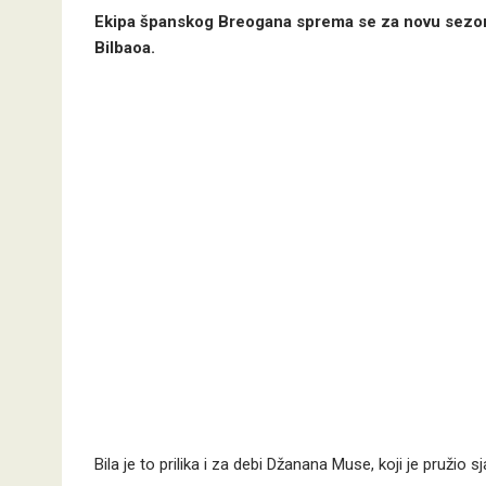
Ekipa španskog Breogana sprema se za novu sezonu,
Bilbaoa.
Bila je to prilika i za debi Džanana Muse, koji je pružio s