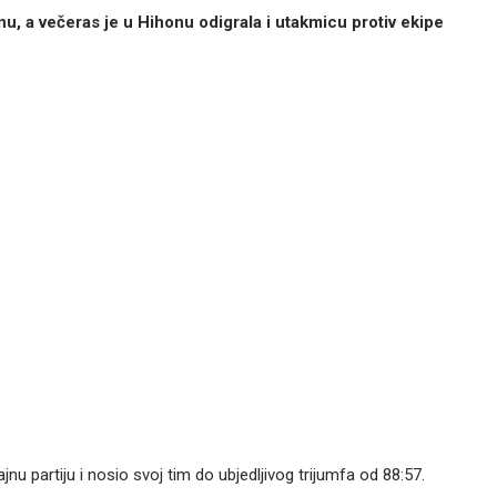
 a večeras je u Hihonu odigrala i utakmicu protiv ekipe
jajnu partiju i nosio svoj tim do ubjedljivog trijumfa od 88:57.