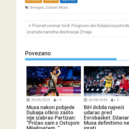
,
Breogan
Džanan Musa
Post
Poznati novinar tvrdi: Pregovori oko Kolašinca potvrđe
navigation
poznata naredna destinacija Zmaja
Povezano
30/09/2025
I. Ć.
20/08/2025
I. Ć.
Musa nakon pobjede
BiH dobila najveći
Dubaija otkrio zašto
udarac pred
nije izabrao Partizan:
Evrobasket: Džana
“Pričao sam s Ostojom
Musa definitivno n
Mijailovićem…”
igrati