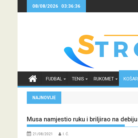
Skip
08/08/2026
03:36:36
to
content
FUDBAL
TENIS
RUKOMET
KOŠA
NAJNOVIJE
Musa namjestio ruku i briljirao na debij
21/08/2021
I. Ć.