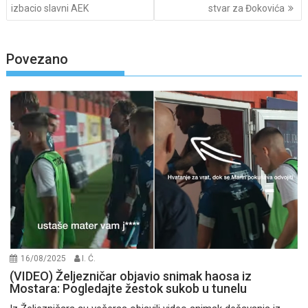
navigation
izbacio slavni AEK
stvar za Đokovića
Povezano
16/08/2025
I. Ć.
(VIDEO) Željezničar objavio snimak haosa iz
Mostara: Pogledajte žestok sukob u tunelu