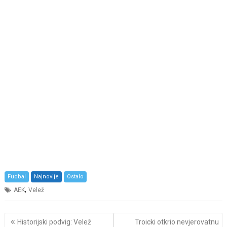
Fudbal
Najnovije
Ostalo
,
AEK
Velež
Post
Historijski podvig: Velež
Troicki otkrio nevjerovatnu