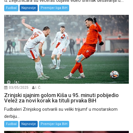
Iz Željezničara su večeras objavili video snimak dešavanja iz...
Fudbal
Najnovije
Premijer liga BiH
03/05/2025
I. Ć.
Zrinjski sjajnim golom Kiša u 95. minuti pobijedio
Velež za novi korak ka tituli prvaka BiH
Fudbaleri Zrinjskog ostvarili su veliki trijumf u mostarskom
derbiju...
Fudbal
Najnovije
Premijer liga BiH