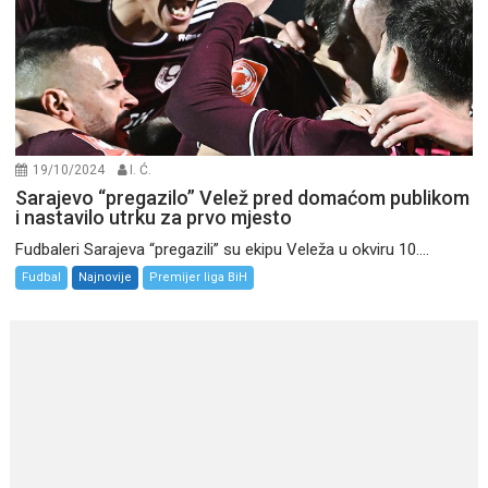
19/10/2024
I. Ć.
Sarajevo “pregazilo” Velež pred domaćom publikom
i nastavilo utrku za prvo mjesto
Fudbaleri Sarajeva “pregazili” su ekipu Veleža u okviru 10....
Fudbal
Najnovije
Premijer liga BiH