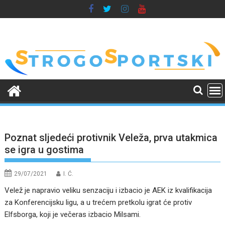
Skip
to
content
Poznat sljedeći protivnik Veleža, prva utakmica
se igra u gostima
29/07/2021
I. Ć.
Velež je napravio veliku senzaciju i izbacio je AEK iz kvalifikacija
za Konferencijsku ligu, a u trećem pretkolu igrat će protiv
Elfsborga, koji je večeras izbacio Milsami.