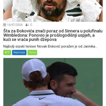
10/07/2026
I. Ć.
Šta za Đokovića znači poraz od Sinnera u polufinalu
Wimbledona: Ponovio je prošlogodišnji uspjeh, a
kući se vraća punih džepova
Najbolji srpski teniser Novak Đoković poražen je od Jannika...
ATP
Najnovije
Tenis