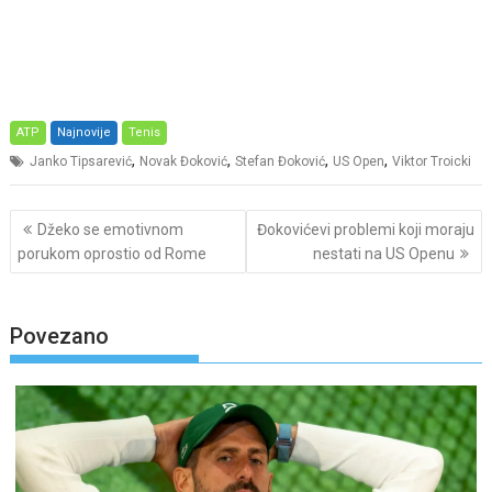
ATP
Najnovije
Tenis
,
,
,
,
Janko Tipsarević
Novak Đoković
Stefan Đoković
US Open
Viktor Troicki
Post
Džeko se emotivnom
Đokovićevi problemi koji moraju
navigation
porukom oprostio od Rome
nestati na US Openu
Povezano