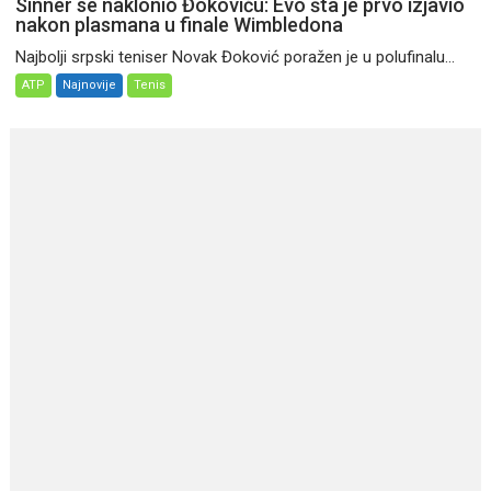
Sinner se naklonio Đokoviću: Evo šta je prvo izjavio
nakon plasmana u finale Wimbledona
Najbolji srpski teniser Novak Đoković poražen je u polufinalu...
ATP
Najnovije
Tenis