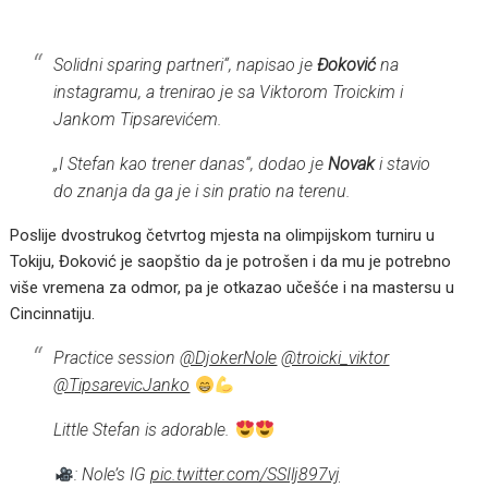
Solidni sparing partneri“, napisao je
Đoković
na
instagramu, a trenirao je sa Viktorom Troickim i
Jankom Tipsarevićem.
„I Stefan kao trener danas“, dodao je
Novak
i stavio
do znanja da ga je i sin pratio na terenu.
Poslije dvostrukog četvrtog mjesta na olimpijskom turniru u
Tokiju, Đoković je saopštio da je potrošen i da mu je potrebno
više vremena za odmor, pa je otkazao učešće i na mastersu u
Cincinnatiju.
Practice session
@DjokerNole
@troicki_viktor
@TipsarevicJanko
Little Stefan is adorable.
: Nole’s IG
pic.twitter.com/SSIlj897vj