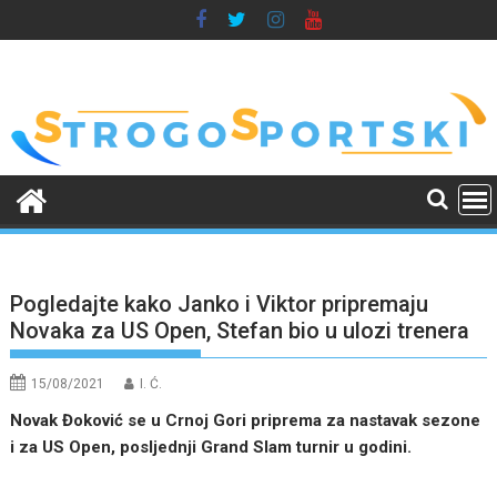
Skip
to
content
Pogledajte kako Janko i Viktor pripremaju
Novaka za US Open, Stefan bio u ulozi trenera
15/08/2021
I. Ć.
Novak Đoković se u Crnoj Gori priprema za nastavak sezone
i za US Open, posljednji Grand Slam turnir u godini.