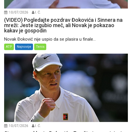
10/07/2026
I. Ć.
(VIDEO) Pogledajte pozdrav Đokovića i Sinnera na
mreži: Jeste izgubio meč, ali Novak je pokazao
kakav je gospodin
Novak Đoković nije uspio da se plasira u finale...
ATP
Najnovije
Tenis
10/07/2026
I. Ć.