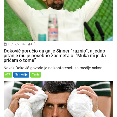
10/07/2026
I. Ć.
Đoković poručio da ga je Sinner “raznio”, a jedno
pitanje mu je posebno zasmetalo: “Muka mi je da
pričam o tome”
Novak Đoković govorio je na konferenciji za medije nakon...
ATP
Najnovije
Tenis