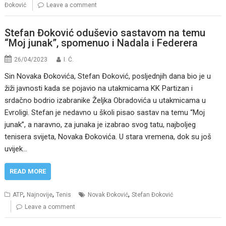
Đoković
Leave a comment
Stefan Đoković oduševio sastavom na temu
“Moj junak”, spomenuo i Nadala i Federera
26/04/2023
I. Ć.
Sin Novaka Đokovića, Stefan Đoković, posljednjih dana bio je u
žiži javnosti kada se pojavio na utakmicama KK Partizan i
srdačno bodrio izabranike Željka Obradovića u utakmicama u
Evroligi. Stefan je nedavno u školi pisao sastav na temu “Moj
junak”, a naravno, za junaka je izabrao svog tatu, najboljeg
tenisera svijeta, Novaka Đokovića. U stara vremena, dok su još
uvijek…
READ MORE
,
,
,
ATP
Najnovije
Tenis
Novak Đoković
Stefan Đoković
Leave a comment