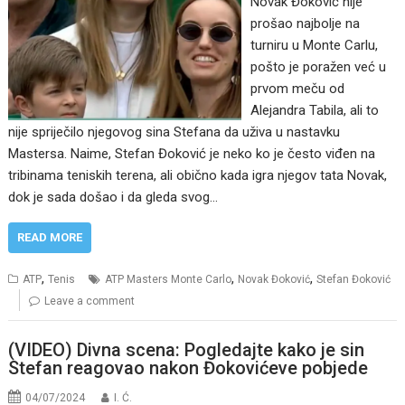
Novak Đoković nije
prošao najbolje na
turniru u Monte Carlu,
pošto je poražen već u
prvom meču od
Alejandra Tabila, ali to
nije spriječilo njegovog sina Stefana da uživa u nastavku
Mastersa. Naime, Stefan Đoković je neko ko je često viđen na
tribinama teniskih terena, ali obično kada igra njegov tata Novak,
dok je sada došao i da gleda svog…
READ MORE
,
,
,
ATP
Tenis
ATP Masters Monte Carlo
Novak Đoković
Stefan Đoković
Leave a comment
(VIDEO) Divna scena: Pogledajte kako je sin
Stefan reagovao nakon Đokovićeve pobjede
04/07/2024
I. Ć.