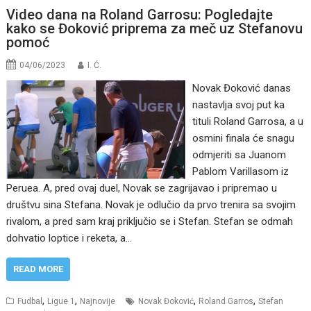
Video dana na Roland Garrosu: Pogledajte
kako se Đoković priprema za meč uz Stefanovu
pomoć
04/06/2023
I. Ć.
Novak Đoković danas
nastavlja svoj put ka
tituli Roland Garrosa, a u
osmini finala će snagu
odmjeriti sa Juanom
Pablom Varillasom iz
Peruea. A, pred ovaj duel, Novak se zagrijavao i pripremao u
društvu sina Stefana. Novak je odlučio da prvo trenira sa svojim
rivalom, a pred sam kraj priključio se i Stefan. Stefan se odmah
dohvatio loptice i reketa, a…
READ MORE
,
,
,
,
Fudbal
Ligue 1
Najnovije
Novak Đoković
Roland Garros
Stefan