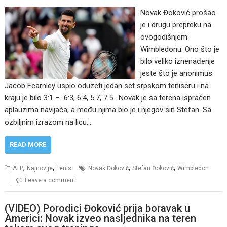
Novak Đoković prošao
je i drugu prepreku na
ovogodišnjem
Wimbledonu. Ono što je
bilo veliko iznenađenje
jeste što je anonimus
Jacob Fearnley uspio oduzeti jedan set srpskom teniseru i na
kraju je bilo 3:1 – 6:3, 6:4, 5:7, 7:5. Novak je sa terena ispraćen
aplauzima navijača, a među njima bio je i njegov sin Stefan. Sa
ozbiljnim izrazom na licu,…
READ MORE
,
,
,
,
ATP
Najnovije
Tenis
Novak Đoković
Stefan Đoković
Wimbledon
Leave a comment
(VIDEO) Porodici Đoković prija boravak u
Americi: Novak izveo nasljednika na teren