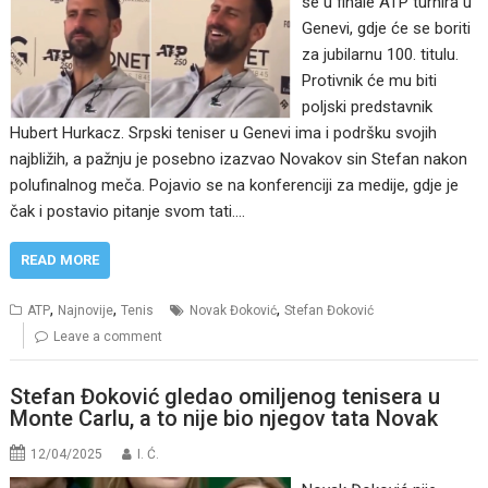
se u finale ATP turnira u
Genevi, gdje će se boriti
za jubilarnu 100. titulu.
Protivnik će mu biti
poljski predstavnik
Hubert Hurkacz. Srpski teniser u Genevi ima i podršku svojih
najbližih, a pažnju je posebno izazvao Novakov sin Stefan nakon
polufinalnog meča. Pojavio se na konferenciji za medije, gdje je
čak i postavio pitanje svom tati.…
READ MORE
,
,
,
ATP
Najnovije
Tenis
Novak Đoković
Stefan Đoković
Leave a comment
Stefan Đoković gledao omiljenog tenisera u
Monte Carlu, a to nije bio njegov tata Novak
12/04/2025
I. Ć.