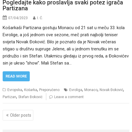
Pogledajte kako proslavlja svaki potez igrača
Partizana
07/04/2023
I. Ć.
Košarkaši Partizana gostuju Monacu od 21 sat u meču 33. kola
Evrolige, a još jednom ove sezone, meč prati najbolji teniser
svijeta Novak Đoković. Bilo je poznato da je Novak večeras
stigao u društvu supruge Jelene, ali u jednom trenutku im se
pridružio i sin Stefan. Utakmicu gledaju iz prvog reda, a Đokovićev
sin je ukrao “show”. Mali Stefan sa…
READ MORE
,
,
,
,
,
Evropska
Košarka
Preporučeno
Evroliga
Monaco
Novak Đoković
,
Partizan
Stefan Đoković
Leave a comment
Posts
Older posts
navigation