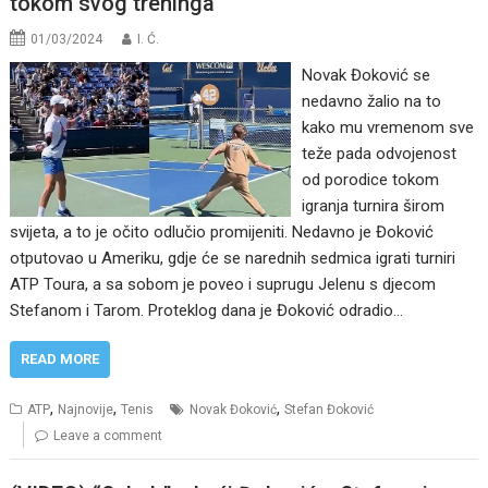
tokom svog treninga
01/03/2024
I. Ć.
Novak Đoković se
nedavno žalio na to
kako mu vremenom sve
teže pada odvojenost
od porodice tokom
igranja turnira širom
svijeta, a to je očito odlučio promijeniti. Nedavno je Đoković
otputovao u Ameriku, gdje će se narednih sedmica igrati turniri
ATP Toura, a sa sobom je poveo i suprugu Jelenu s djecom
Stefanom i Tarom. Proteklog dana je Đoković odradio…
READ MORE
,
,
,
ATP
Najnovije
Tenis
Novak Đoković
Stefan Đoković
Leave a comment