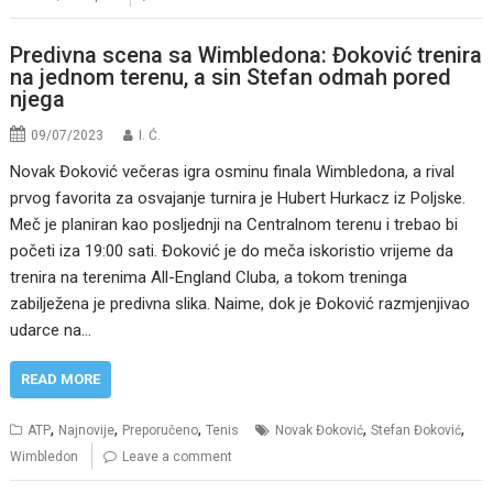
Predivna scena sa Wimbledona: Đoković trenira
na jednom terenu, a sin Stefan odmah pored
njega
09/07/2023
I. Ć.
Novak Đoković večeras igra osminu finala Wimbledona, a rival
prvog favorita za osvajanje turnira je Hubert Hurkacz iz Poljske.
Meč je planiran kao posljednji na Centralnom terenu i trebao bi
početi iza 19:00 sati. Đoković je do meča iskoristio vrijeme da
trenira na terenima All-England Cluba, a tokom treninga
zabilježena je predivna slika. Naime, dok je Đoković razmjenjivao
udarce na…
READ MORE
,
,
,
,
,
ATP
Najnovije
Preporučeno
Tenis
Novak Đoković
Stefan Đoković
Wimbledon
Leave a comment