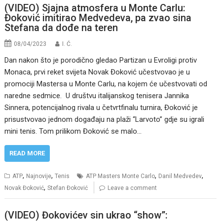
(VIDEO) Sjajna atmosfera u Monte Carlu:
Đoković imitirao Medvedeva, pa zvao sina
Stefana da dođe na teren
08/04/2023
I. Ć.
Dan nakon što je porodično gledao Partizan u Evroligi protiv
Monaca, prvi reket svijeta Novak Đoković učestvovao je u
promociji Mastersa u Monte Carlu, na kojem će učestvovati od
naredne sedmice. U društvu italijanskog tenisera Jannika
Sinnera, potencijalnog rivala u četvrtfinalu turnira, Đoković je
prisustvovao jednom događaju na plaži “Larvoto” gdje su igrali
mini tenis. Tom prilikom Đoković se malo…
READ MORE
,
,
,
,
ATP
Najnovije
Tenis
ATP Masters Monte Carlo
Danil Medvedev
,
Novak Đoković
Stefan Đoković
Leave a comment
(VIDEO) Đokovićev sin ukrao “show”: