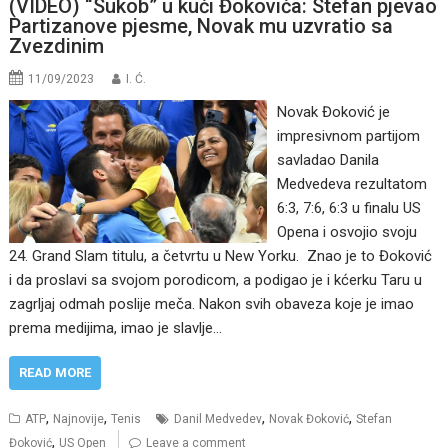
(VIDEO) “Sukob” u kući Đokovića: Stefan pjevao
Partizanove pjesme, Novak mu uzvratio sa
Zvezdinim
11/09/2023
I. Ć.
Novak Đoković je
impresivnom partijom
savladao Danila
Medvedeva rezultatom
6:3, 7:6, 6:3 u finalu US
Opena i osvojio svoju
24. Grand Slam titulu, a četvrtu u New Yorku. Znao je to Đoković
i da proslavi sa svojom porodicom, a podigao je i kćerku Taru u
zagrljaj odmah poslije meča. Nakon svih obaveza koje je imao
prema medijima, imao je slavlje…
READ MORE
,
,
,
,
ATP
Najnovije
Tenis
Danil Medvedev
Novak Đoković
Stefan
,
Đoković
US Open
Leave a comment