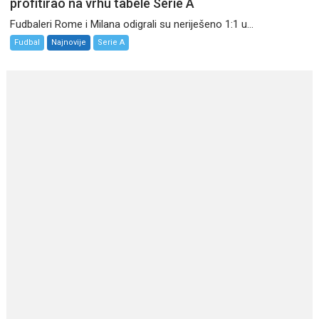
profitirao na vrhu tabele Serie A
Fudbaleri Rome i Milana odigrali su neriješeno 1:1 u...
Fudbal
Najnovije
Serie A