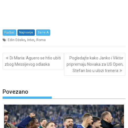
Fudbal
Najnovije
Serie A
,
,
Edin Džeko
Inter
Roma
Post
Di Maria: Aguero se htio ubiti
Pogledajte kako Janko i Viktor
navigation
zbog Messijevog odlaska
pripremaju Novaka za US Open,
Stefan bio u ulozi trenera
Povezano