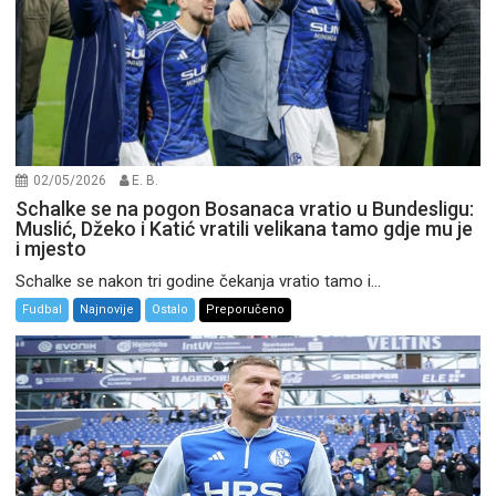
02/05/2026
E. B.
Schalke se na pogon Bosanaca vratio u Bundesligu:
Muslić, Džeko i Katić vratili velikana tamo gdje mu je
i mjesto
Schalke se nakon tri godine čekanja vratio tamo i...
Fudbal
Najnovije
Ostalo
Preporučeno