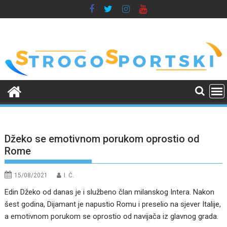
Skip
to
content
Džeko se emotivnom porukom oprostio od
Rome
15/08/2021
I. Ć.
Edin Džeko od danas je i službeno član milanskog Intera. Nakon
šest godina, Dijamant je napustio Romu i preselio na sjever Italije,
a emotivnom porukom se oprostio od navijača iz glavnog grada.