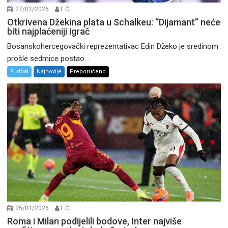
27/01/2026
I. Ć.
Otkrivena Džekina plata u Schalkeu: “Dijamant” neće
biti najplaćeniji igrač
Bosanskohercegovački reprezentativac Edin Džeko je sredinom
prošle sedmice postao...
Fudbal
Najnovije
Preporučeno
25/01/2026
I. Ć.
Roma i Milan podijelili bodove, Inter najviše