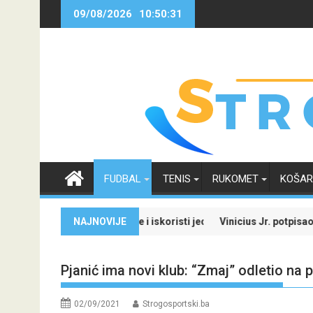
Skip
09/08/2026
10:50:31
to
content
FUDBAL
TENIS
RUKOMET
KOŠA
u
 BiH: Pronađi specijale i iskoristi jedinstvenu ponudu
NAJNOVIJE
Vinicius Jr. potpisao novi u
Pjanić ima novi klub: “Zmaj” odletio na 
02/09/2021
Strogosportski.ba