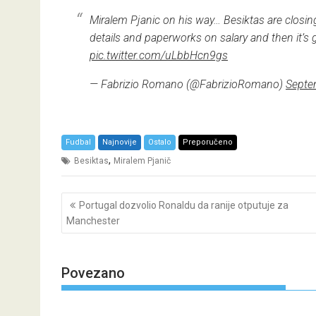
Miralem Pjanic on his way… Besiktas are closin
details and paperworks on salary and then it’
pic.twitter.com/uLbbHcn9gs
— Fabrizio Romano (@FabrizioRomano)
Septe
Fudbal
Najnovije
Ostalo
Preporučeno
,
Besiktas
Miralem Pjanič
Post
Portugal dozvolio Ronaldu da ranije otputuje za
navigation
Manchester
Povezano