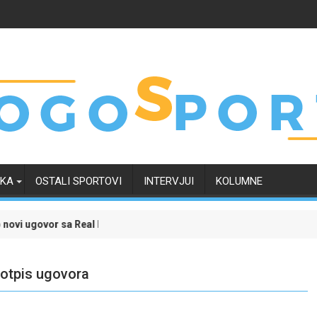
RKA
OSTALI SPORTOVI
INTERVJUI
KOLUMNE
govor sa Real Madridom i okončao neizvijesnost oko svoje budućnos
Evropski četvrtak zanimljiviji uz Mer
potpis ugovora