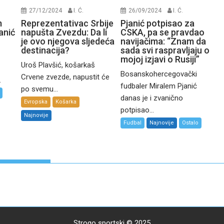
27/12/2024
I. Ć.
26/09/2024
I. Ć.
m
Reprezentativac Srbije
Pjanić potpisao za
anić
napušta Zvezdu: Da li
CSKA, pa se pravdao
je ovo njegova sljedeća
navijačima: “Znam da
destinacija?
sada svi raspravljaju o
mojoj izjavi o Rusiji”
Uroš Plavšić, košarkaš
Bosanskohercegovački
Crvene zvezde, napustit će
.
fudbaler Miralem Pjanić
po svemu...
danas je i zvanično
Evropska
Košarka
potpisao...
Najnovije
Fudbal
Najnovije
Ostalo
Strogo sportski © 2025