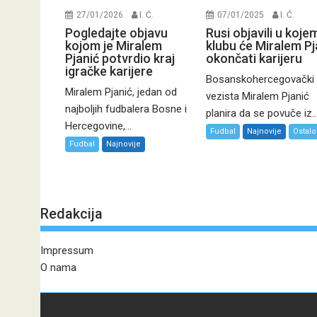
27/01/2026
I. Ć.
07/01/2025
I. Ć.
Pogledajte objavu
Rusi objavili u koje
kojom je Miralem
klubu će Miralem Pj
Pjanić potvrdio kraj
okončati karijeru
igračke karijere
Bosanskohercegovački
Miralem Pjanić, jedan od
vezista Miralem Pjanić
najboljih fudbalera Bosne i
planira da se povuče iz..
Hercegovine,...
Fudbal
Najnovije
Ostalo
Fudbal
Najnovije
Redakcija
Impressum
O nama