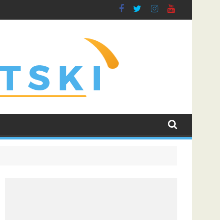
ti
idian: Isprati borbu za grupnu fazu uz najveće kvote
Dinamo uvjerljivom pobjedom savladao Kaunu 