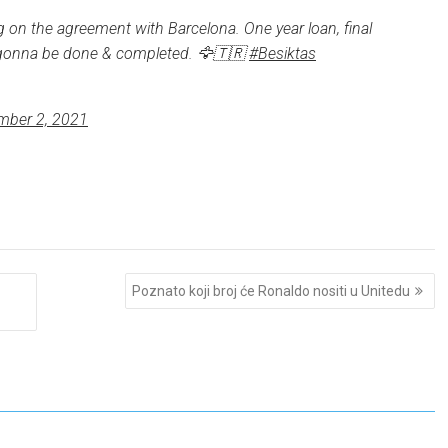
g on the agreement with Barcelona. One year loan, final
s gonna be done & completed. 🦅🇹🇷
#Besiktas
mber 2, 2021
Poznato koji broj će Ronaldo nositi u Unitedu