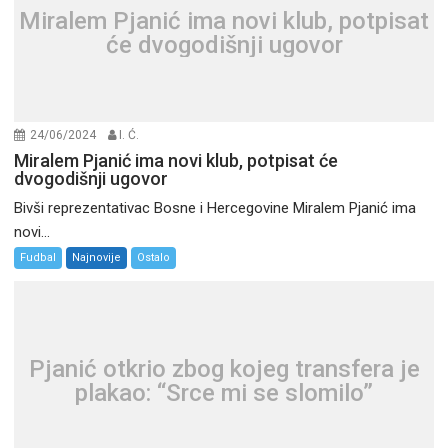
Miralem Pjanić ima novi klub, potpisat
će dvogodišnji ugovor
24/06/2024
I. Ć.
Miralem Pjanić ima novi klub, potpisat će
dvogodišnji ugovor
Bivši reprezentativac Bosne i Hercegovine Miralem Pjanić ima
novi...
Fudbal
Najnovije
Ostalo
Pjanić otkrio zbog kojeg transfera je
plakao: “Srce mi se slomilo”