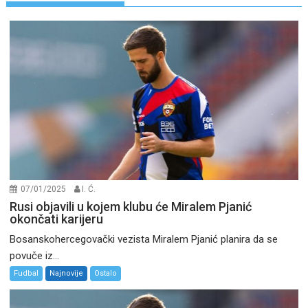
07/01/2025
I. Ć.
Rusi objavili u kojem klubu će Miralem Pjanić
okončati karijeru
Bosanskohercegovački vezista Miralem Pjanić planira da se
povuče iz...
Fudbal
Najnovije
Ostalo