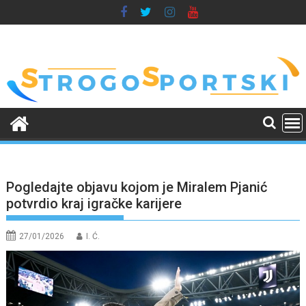
Skip
to
content
Pogledajte objavu kojom je Miralem Pjanić
potvrdio kraj igračke karijere
27/01/2026
I. Ć.