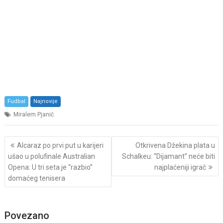
Fudbal
Najnovije
Miralem Pjanič
Post
Alcaraz po prvi put u karijeri
Otkrivena Džekina plata u
navigation
ušao u polufinale Australian
Schalkeu: “Dijamant” neće biti
Opena: U tri seta je “razbio”
najplaćeniji igrač
domaćeg tenisera
Povezano