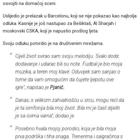
osvojiti na domaćoj sceni.
Uslijedio je prelazak u Barcelonu, koji se nije pokazao kao najbolja
odluka. Kasnije je još nastupao za Bešiktaš, Al Sharjah i
moskovski CSKA, koji je napustio prošlog ljeta.
Svoju odluku potvrdio je na društvenim mrežama.
Cijeli život svirao sam svoju melodiju. Svaki dodir,
dodavanje i udarac bili su note. Fudbal je bio moja
muzika, a teren moj klavir. Oduvijek sam sanjao o
tome da vam omogućim da čujete ljepotu ove
igre”, napisao je
Pjanić.
Danas, s velikom zahvalnošću u srcu, mogu reći da
je ta simfonija bila moj život. Bila mi je čast dijeliti
je sa svima vama”, dodao je.
Posebno hvala mojoj porodici, koja je bila moja
prva podrška i tiha snaga. Trenerima i saigračima s