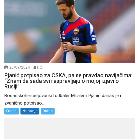
26/09/2024
I. Ć.
Pjanić potpisao za CSKA, pa se pravdao navijačima:
“Znam da sada svi raspravljaju o mojoj izjavi o
Rusiji”
Bosanskohercegovački fudbaler Miralem Pjanić danas je i
zvanično potpisao...
Fudbal
Najnovije
Ostalo