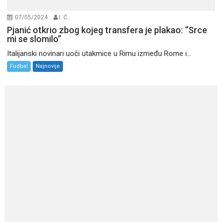
07/05/2024
I. Ć.
Pjanić otkrio zbog kojeg transfera je plakao: “Srce
mi se slomilo”
Italijanski novinari uoči utakmice u Rimu između Rome i...
Fudbal
Najnovije