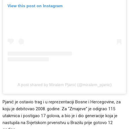
View this post on Instagram
A post shared by Miralem Pjanić (@miralem_pjanic)
Pjanić je ostavio trag i u reprezentaciji Bosne i Hercegovine, za
koju je debitovao 2008. godine. Za “Zmajeve” je odigrao 115
utakmica i postigao 17 golova, a bio je i dio generacije koja je
nastupila na Svjetskom prvenstvu u Brazilu prije gotovo 12