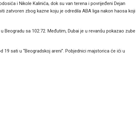
osića i Nikole Kalinića, dok su van terena i povrijeđeni Dejan
iti zatvoren zbog kazne koju je odredila ABA liga nakon haosa koji
u u Beogradu sa 102:72. Međutim, Dubai je u revanšu pokazao zube
i od 19 sati u “Beogradskoj areni”. Pobjednici majstorica će ići u