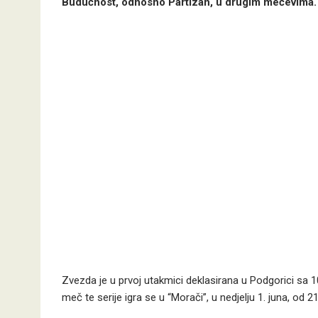
Budućnost, odnosno Partizan, u drugim mečevima.
Zvezda je u prvoj utakmici deklasirana u Podgorici sa 10
meč te serije igra se u “Morači”, u nedjelju 1. juna, od 21