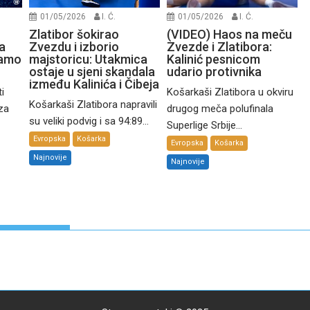
01/05/2026
I. Ć.
01/05/2026
I. Ć.
Zlatibor šokirao
(VIDEO) Haos na meču
a
Zvezdu i izborio
Zvezde i Zlatibora:
namo
majstoricu: Utakmica
Kalinić pesnicom
ostaje u sjeni skandala
udario protivnika
između Kalinića i Čibeja
i
Košarkaši Zlatibora u okviru
Košarkaši Zlatibora napravili
 za
drugog meča polufinala
su veliki podvig i sa 94:89...
Superlige Srbije...
Evropska
Košarka
Evropska
Košarka
Najnovije
Najnovije