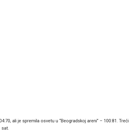
4:70, ali je spremila osvetu u “Beogradskoj areni” – 100:81. Treći
 sat.