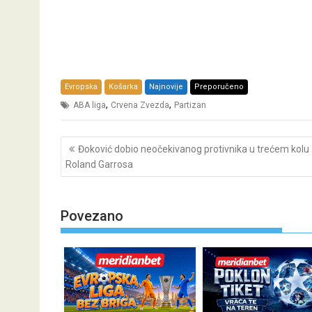
Evropska
Košarka
Najnovije
Preporučeno
,
,
ABA liga
Crvena Zvezda
Partizan
Post
Đoković dobio neočekivanog protivnika u trećem kolu
navigation
Roland Garrosa
Povezano