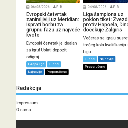
06/08/2026
E. B.
04/08/2026
E. B.
Evropski četvrtak
Liga šampiona uz
zanimljiviji uz Meridian:
poklon tiket: Zvezd
Isprati borbu za
protiv Hapoela, Di
grupnu fazu uz najveće
dočekuje Žalgiris
kvote
Večeras se igraju susret
Evropski četvrtak je idealan
trećeg kola kvalifikacija
za igru! Uplati depozit,
Ligu...
odigraj...
Fudbal
Najnovije
Evropa liga
Fudbal
Preporučeno
Najnovije
Preporučeno
Redakcija
Impressum
O nama