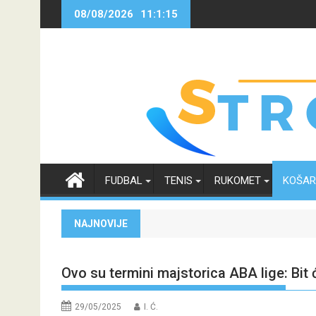
Skip
08/08/2026
11:1:16
to
content
FUDBAL
TENIS
RUKOMET
KOŠA
NAJNOVIJE
Ovo su termini majstorica ABA lige: Bit
29/05/2025
I. Ć.