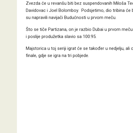
Zvezda će u revanšu biti bez suspendovanih Miloša Teod
Davidovac i Joel Bolomboy. Podsjetimo, dio tribina će b
su napravili navijači Budućnosti u prvom meču.
Što se tiče Partizana, on je razbio Dubai u prvom meč
i poslije produžetka slavio sa 100:95.
Majstorica u toj seriji igrat će se također u nedjelju, al
finale, gdje se igra na tri pobjede.