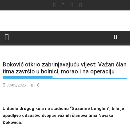
Skip
to
content
Đoković otkrio zabrinjavajuću vijest: Važan član
tima završio u bolnici, morao i na operaciju
30/05/2025
I. Ć.
U duelu drugog kola na stadionu “Suzanne Lenglen”, bilo je
upadljivo odsustvo dvojice važnih članova tima Novaka
Đokovića.