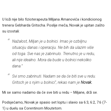
U loži nije bilo fizioterapeuta Miljana Amanovića i kondicionog
trenera Gebharda Gritscha. Poslije meča, Novak je upitan zašto
su izostali:
Nažalost, Miljan je u bolnici. Imao je ozbiljnu
situaciju danas i operaciju. Ne bih da ulazim više
od toga. Sve nas je zabrinulo. Trenutno je u redu,
ali nije idealno. Mora da bude u bolnici nekoliko
dana.”
Svi smo zabrinuti. Nadam se da će biti sve u redu.
Gritsch je s njim u bolnici“, rekao nam je
Novak.
Mi se samo nadamo da će sve biti u redu – Miljane, drži se.
Podsjećamo, Novak je spasio set loptu i slavio sa 6:3, 6:2, 7:6 (7-
1) u duelu sa Corentinom Moutetom.