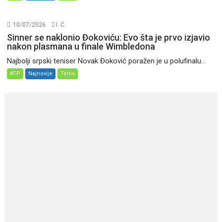
10/07/2026
I. Ć.
Sinner se naklonio Đokoviću: Evo šta je prvo izjavio
nakon plasmana u finale Wimbledona
Najbolji srpski teniser Novak Đoković poražen je u polufinalu...
ATP
Najnovije
Tenis