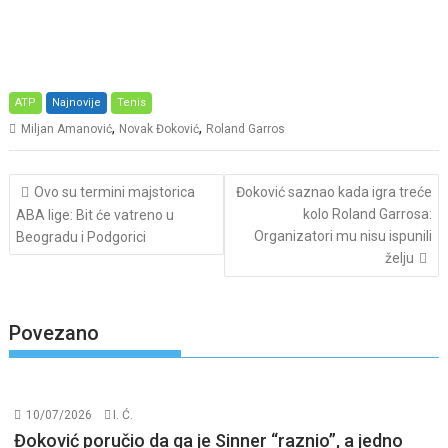
ATP
Najnovije
Tenis
,
,
Miljan Amanović
Novak Đoković
Roland Garros
Post
Ovo su termini majstorica
Đoković saznao kada igra treće
navigation
kolo Roland Garrosa:
ABA lige: Bit će vatreno u
Organizatori mu nisu ispunili
Beogradu i Podgorici
želju
Povezano
10/07/2026
I. Ć.
Đoković poručio da ga je Sinner “raznio”, a jedno