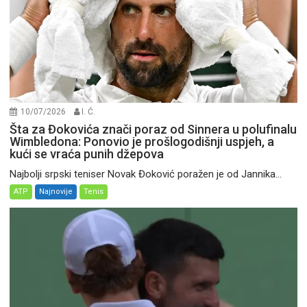
10/07/2026
I. Ć.
Šta za Đokovića znači poraz od Sinnera u polufinalu
Wimbledona: Ponovio je prošlogodišnji uspjeh, a
kući se vraća punih džepova
Najbolji srpski teniser Novak Đoković poražen je od Jannika...
ATP
Najnovije
Tenis