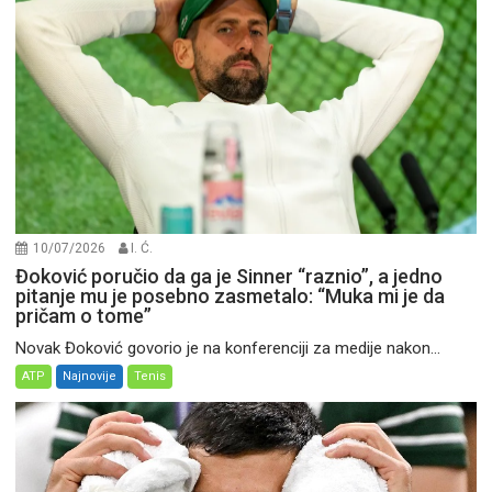
10/07/2026
I. Ć.
Đoković poručio da ga je Sinner “raznio”, a jedno
pitanje mu je posebno zasmetalo: “Muka mi je da
pričam o tome”
Novak Đoković govorio je na konferenciji za medije nakon...
ATP
Najnovije
Tenis