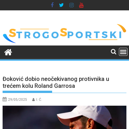
Skip
to
content
Đoković dobio neočekivanog protivnika u
trećem kolu Roland Garrosa
29/05/2025
I. Ć.