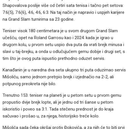
Shapovalova poslije više od četiri sata tenisa i tačno pet setova:
7:6(5), 7:6(6), 4:6, 4:6, 6:3. Na taj način je napravio i uspjeh karijere
na Grand Slam turnirima sa 23 godine.
Teniser visok 180 centimetara je u svom drugom Grand Slam
učešću, opet na Roland Garrosu kao i 2024. kada je igrao u
drugom kolu, u prvom setu uspio dva puta da vrati brejk minusa i
slavi u taj-brejku, a onda u odlučujućem gemu dobije i drugi set, s
tim što je ovog puta ispustio prethodno oduzet servis.
Kanađanin je u naredna dva seta ukupno tri puta oduzimao servis
Mišoliću, samo jednom pretrpio brejk i izjednačio na 2-2, ali
potpunog preokreta nije bilo.
Trenutno 153. teniser na planeti je u petom setu u prvom gemu
propustio dvije brejk lopte, ali je jednu od tri šanse u petom
iskoristio i poveo sa 3:1. Tada stečenu prednost je do kraja
sačuvao i prošao u, za njega, historijsko treće kolo.
Mišolića sada čeka okršaj protiv Đokovića, a za njih će to biti prvi