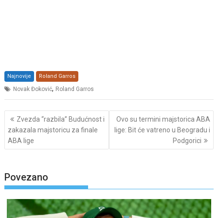
Najnovije
Roland Garros
,
Novak Đoković
Roland Garros
Post
Zvezda “razbila” Budućnost i
Ovo su termini majstorica ABA
navigation
zakazala majstoricu za finale
lige: Bit će vatreno u Beogradu i
ABA lige
Podgorici
Povezano