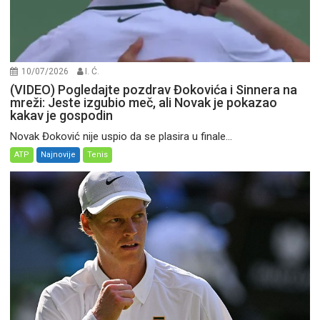
10/07/2026
I. Ć.
(VIDEO) Pogledajte pozdrav Đokovića i Sinnera na
mreži: Jeste izgubio meč, ali Novak je pokazao
kakav je gospodin
Novak Đoković nije uspio da se plasira u finale...
ATP
Najnovije
Tenis