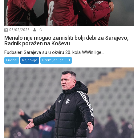
06/02/2026
I. Ć.
Menalo nije mogao zamisliti bolji debi za Sarajevo,
Radnik poražen na Koševu
Fudbaleri Sarajeva su u okviru 20. kola WWin lige...
Fudbal
Najnovije
Premijer liga BiH