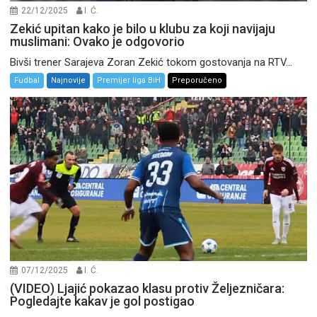
22/12/2025
I. Ć.
Zekić upitan kako je bilo u klubu za koji navijaju
muslimani: Ovako je odgovorio
Bivši trener Sarajeva Zoran Zekić tokom gostovanja na RTV...
Fudbal
Najnovije
Premijer liga BiH
Preporučeno
07/12/2025
I. Ć.
(VIDEO) Ljajić pokazao klasu protiv Željezničara:
Pogledajte kakav je gol postigao