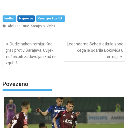
Fudbal
Najnovije
Premijer liga BiH
,
,
Abdulah Oruč
Sarajevo
Velež
Post
Dudić nakon remija: Kad
Legendarna Schett otkrila zbog
navigation
igraš protiv Sarajeva, uvijek
čega je udarila Đokovića u
možeš biti zadovoljan kad ne
emisiji
izgubiš
Povezano