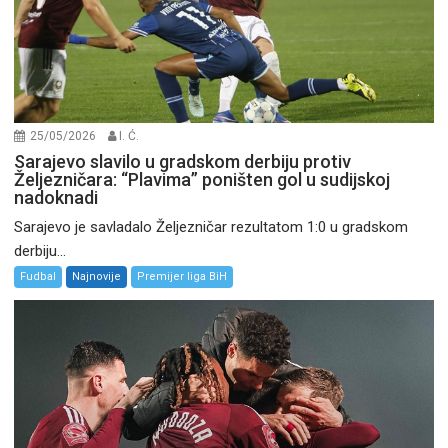
25/05/2026
I. Ć.
Sarajevo slavilo u gradskom derbiju protiv
Željezničara: “Plavima” poništen gol u sudijskoj
nadoknadi
Sarajevo je savladalo Željezničar rezultatom 1:0 u gradskom
derbiju...
Fudbal
Najnovije
Premijer liga BiH