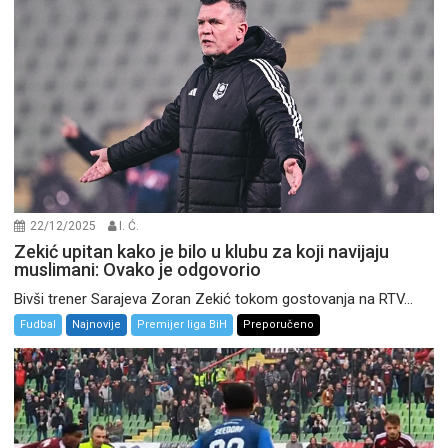
22/12/2025
I. Ć.
Zekić upitan kako je bilo u klubu za koji navijaju
muslimani: Ovako je odgovorio
Bivši trener Sarajeva Zoran Zekić tokom gostovanja na RTV...
Fudbal
Najnovije
Premijer liga BiH
Preporučeno