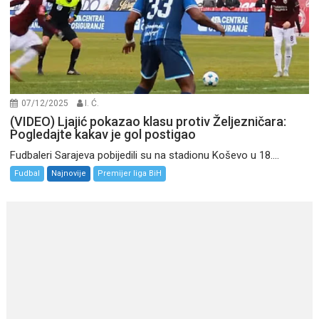
07/12/2025
I. Ć.
(VIDEO) Ljajić pokazao klasu protiv Željezničara:
Pogledajte kakav je gol postigao
Fudbaleri Sarajeva pobijedili su na stadionu Koševo u 18....
Fudbal
Najnovije
Premijer liga BiH