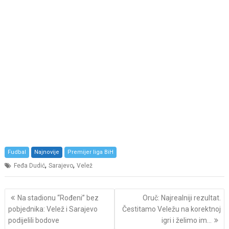
Fudbal
Najnovije
Premijer liga BiH
,
,
Feđa Dudić
Sarajevo
Velež
Post
Na stadionu “Rođeni” bez
Oruč: Najrealniji rezultat.
navigation
pobjednika: Velež i Sarajevo
Čestitamo Veležu na korektnoj
podijelili bodove
igri i želimo im…