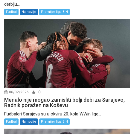
derbiju...
Fudbal
Najnovije
Premijer liga BiH
06/02/2026
I. Ć.
Menalo nije mogao zamisliti bolji debi za Sarajevo,
Radnik poražen na Koševu
Fudbaleri Sarajeva su u okviru 20. kola WWin lige...
Fudbal
Najnovije
Premijer liga BiH