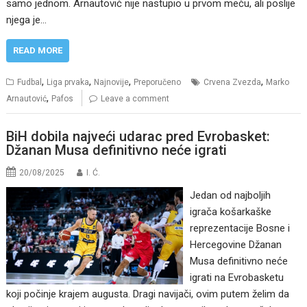
samo jednom. Arnautović nije nastupio u prvom meču, ali poslije
njega je…
READ MORE
,
,
,
,
Fudbal
Liga prvaka
Najnovije
Preporučeno
Crvena Zvezda
Marko
,
Arnautović
Pafos
Leave a comment
BiH dobila najveći udarac pred Evrobasket:
Džanan Musa definitivno neće igrati
20/08/2025
I. Ć.
Jedan od najboljih
igrača košarkaške
reprezentacije Bosne i
Hercegovine Džanan
Musa definitivno neće
igrati na Evrobasketu
koji počinje krajem augusta. Dragi navijači, ovim putem želim da