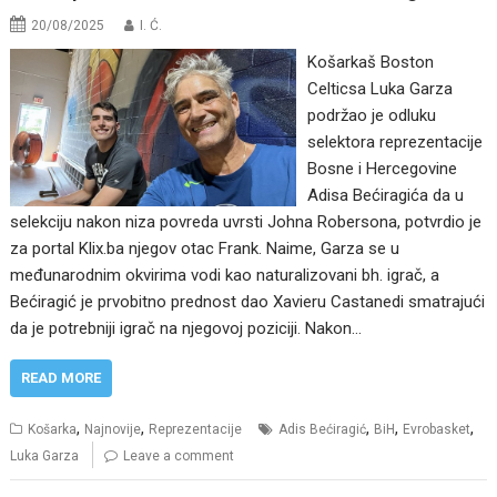
20/08/2025
I. Ć.
Košarkaš Boston
Celticsa Luka Garza
podržao je odluku
selektora reprezentacije
Bosne i Hercegovine
Adisa Bećiragića da u
selekciju nakon niza povreda uvrsti Johna Robersona, potvrdio je
za portal Klix.ba njegov otac Frank. Naime, Garza se u
međunarodnim okvirima vodi kao naturalizovani bh. igrač, a
Bećiragić je prvobitno prednost dao Xavieru Castanedi smatrajući
da je potrebniji igrač na njegovoj poziciji. Nakon…
READ MORE
,
,
,
,
,
Košarka
Najnovije
Reprezentacije
Adis Bećiragić
BiH
Evrobasket
Luka Garza
Leave a comment