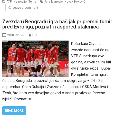
,
,
,
ATP
Najnovije
Tenis
Ana Ivanović
Novak Đoković
Leave a comment
Zvezda u Beogradu igra baš jak pripremni turnir
pred Evroligu, poznat i raspored utakmica
20/08/2025
I. Ć.
Košarkaši Crvene
zvezde nastupat će na
VTB Superkupu ove
godine, a rivali će im biti
dvije ruske ekipe i Dubai.
Kompletan turnir igrat
će se u Beogradu, a poznat je i datum odigravanja – 24. i 25.
septembar. Osim Dubaija i Zvezde učesnici su i CSKA Moskva i
Zenit, što nam već dovoljno govori o snazi protivnika “crveno-
bijelih”. Poznati su…
READ MORE