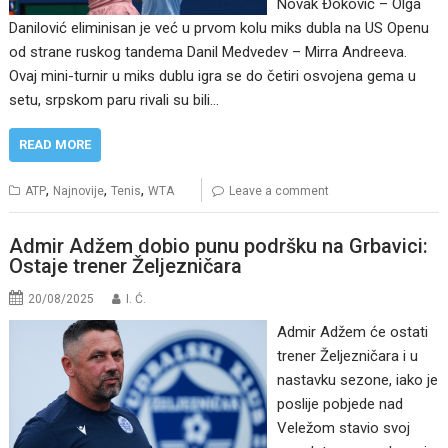
Novak Đoković – Olga
Danilović eliminisan je već u prvom kolu miks dubla na US Openu
od strane ruskog tandema Danil Medvedev – Mirra Andreeva.
Ovaj mini-turnir u miks dublu igra se do četiri osvojena gema u
setu, srpskom paru rivali su bili…
READ MORE
,
,
,
ATP
Najnovije
Tenis
WTA
Leave a comment
Admir Adžem dobio punu podršku na Grbavici:
Ostaje trener Željezničara
20/08/2025
I. Ć.
Admir Adžem će ostati
trener Željezničara i u
nastavku sezone, iako je
poslije pobjede nad
Veležom stavio svoj