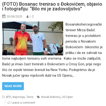
(FOTO) Bosanac trenirao s Đokovićem, objavio
i fotografiju: “Bilo mi je zadovoljstvo”
20/08/2025
I. Ć.
Bosanskohercegovački
teniser Mirza Bašić
trenirao je u proteklom
periodu s Novakom
Đokovićem. Iskoristio je
priliku i da se zahvali na
tome najboljem teniseru svih vremena. Kako se može zaključiti,
Bašić je imao čast trenirati s Đokovićem u Crnoj Gori, prije nego
što će srpski teniser krenuti ka New Yorku. Podsjetimo da je
Novak jučer igrao mješoviti dubl na US Openu,…
READ MORE
,
,
,
ATP
Najnovije
Tenis
Novak Đoković
US Open
Leave a comment