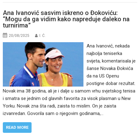
Ana Ivanović sasvim iskreno o Đokoviću:
“Mogu da ga vidim kako napreduje daleko na
turnirima”
20/08/2025
I. Ć.
Ana Ivanović, nekada
najbolja teniserka
svijeta, komentarisala je
šanse Novaka Đokvića
da na US Openu
postigne dobar rezultat.
Novak ima 38 godina, ali je i dalje u samom vrhu svjetskog tenisa
i smatra se jednim od glavnih favorita za visok plasman u New
Yorku. Novak zna šta radi, zaista to mislim. On je zaista
izvanredan. Govorila sam o njegovim godinama,…
READ MORE