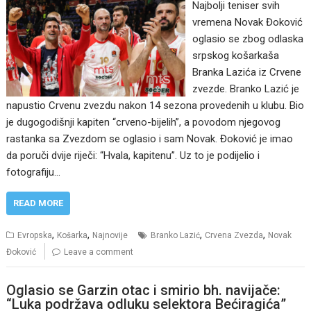
Najbolji teniser svih
vremena Novak Đoković
oglasio se zbog odlaska
srpskog košarkaša
Branka Lazića iz Crvene
zvezde. Branko Lazić je
napustio Crvenu zvezdu nakon 14 sezona provedenih u klubu. Bio
je dugogodišnji kapiten “crveno-bijelih”, a povodom njegovog
rastanka sa Zvezdom se oglasio i sam Novak. Đoković je imao
da poruči dvije riječi: “Hvala, kapitenu”. Uz to je podijelio i
fotografiju…
READ MORE
,
,
,
,
Evropska
Košarka
Najnovije
Branko Lazić
Crvena Zvezda
Novak
Đoković
Leave a comment
Oglasio se Garzin otac i smirio bh. navijače:
“Luka podržava odluku selektora Bećiragića”