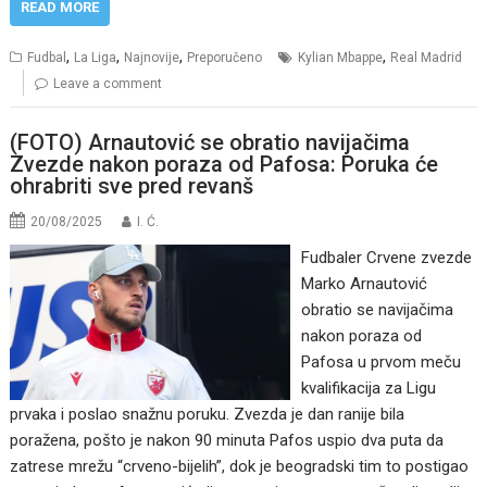
READ MORE
,
,
,
,
Fudbal
La Liga
Najnovije
Preporučeno
Kylian Mbappe
Real Madrid
Leave a comment
(FOTO) Arnautović se obratio navijačima
Zvezde nakon poraza od Pafosa: Poruka će
ohrabriti sve pred revanš
20/08/2025
I. Ć.
Fudbaler Crvene zvezde
Marko Arnautović
obratio se navijačima
nakon poraza od
Pafosa u prvom meču
kvalifikacija za Ligu
prvaka i poslao snažnu poruku. Zvezda je dan ranije bila
poražena, pošto je nakon 90 minuta Pafos uspio dva puta da
zatrese mrežu “crveno-bijelih”, dok je beogradski tim to postigao