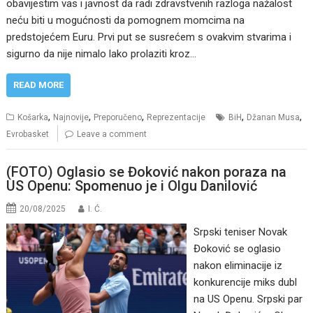
obavijestim vas i javnost da radi zdravstvenih razloga nažalost
neću biti u mogućnosti da pomognem momcima na
predstojećem Euru. Prvi put se susrećem s ovakvim stvarima i
sigurno da nije nimalo lako prolaziti kroz…
READ MORE
,
,
,
,
,
Košarka
Najnovije
Preporučeno
Reprezentacije
BiH
Džanan Musa
Evrobasket
Leave a comment
(FOTO) Oglasio se Đoković nakon poraza na
US Openu: Spomenuo je i Olgu Danilović
20/08/2025
I. Ć.
Srpski teniser Novak
Đoković se oglasio
nakon eliminacije iz
konkurencije miks dubl
na US Openu. Srpski par