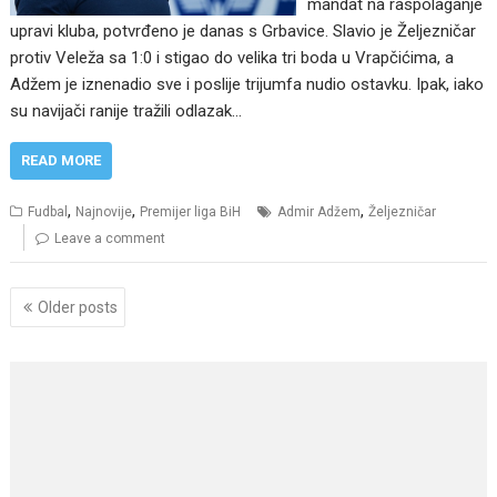
mandat na raspolaganje
upravi kluba, potvrđeno je danas s Grbavice. Slavio je Željezničar
protiv Veleža sa 1:0 i stigao do velika tri boda u Vrapčićima, a
Adžem je iznenadio sve i poslije trijumfa nudio ostavku. Ipak, iako
su navijači ranije tražili odlazak…
READ MORE
,
,
,
Fudbal
Najnovije
Premijer liga BiH
Admir Adžem
Željezničar
Leave a comment
Posts
Older posts
navigation