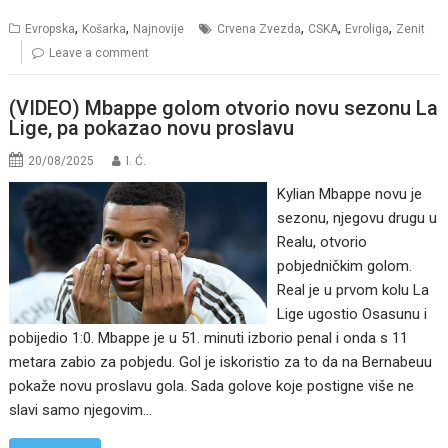
,
,
,
,
,
Evropska
Košarka
Najnovije
Crvena Zvezda
CSKA
Evroliga
Zenit
Leave a comment
(VIDEO) Mbappe golom otvorio novu sezonu La
Lige, pa pokazao novu proslavu
20/08/2025
I. Ć.
Kylian Mbappe novu je
sezonu, njegovu drugu u
Realu, otvorio
pobjedničkim golom.
Real je u prvom kolu La
Lige ugostio Osasunu i
pobijedio 1:0. Mbappe je u 51. minuti izborio penal i onda s 11
metara zabio za pobjedu. Gol je iskoristio za to da na Bernabeuu
pokaže novu proslavu gola. Sada golove koje postigne više ne
slavi samo njegovim…