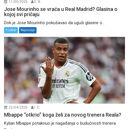
11/05/2026
E. B.
Jose Mourinho se vraća u Real Madrid? Glasina o
kojoj svi pričaju
Dok je Jose Mourinho pokušavao da uguši glasine o...
Fudbal
Najnovije
22/04/2026
I. Ć.
Mbappe “otkrio” koga želi za novog trenera Reala?
Kylian Mbappe potaknuo je nagađanja o budućnosti trenera