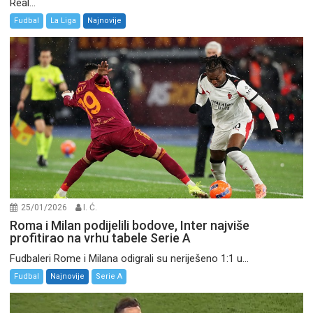
Real...
Fudbal
La Liga
Najnovije
25/01/2026
I. Ć.
Roma i Milan podijelili bodove, Inter najviše
profitirao na vrhu tabele Serie A
Fudbaleri Rome i Milana odigrali su neriješeno 1:1 u...
Fudbal
Najnovije
Serie A