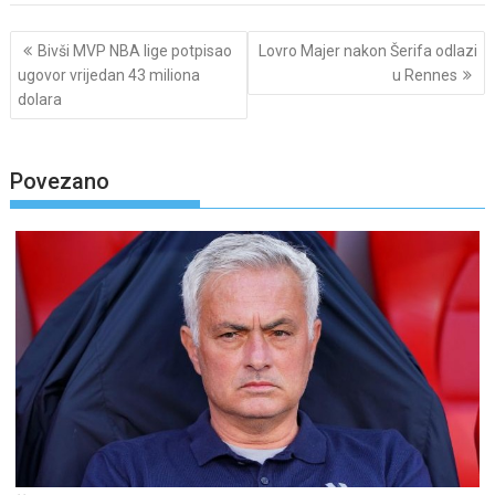
Post
Bivši MVP NBA lige potpisao
Lovro Majer nakon Šerifa odlazi
navigation
ugovor vrijedan 43 miliona
u Rennes
dolara
Povezano