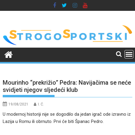
Skip
to
content
Mourinho “prekrižio” Pedra: Navijačima se neće
svidjeti njegov sljedeći klub
19/08/2021
I. Ć.
U modernoj historiji nije se dogodilo da jedan igrač ode izravno iz
Lazija u Romu ili obrnuto. Prvi će biti Španac Pedro.