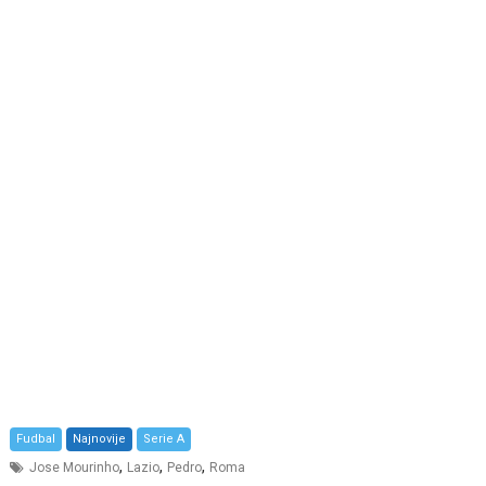
Fudbal
Najnovije
Serie A
,
,
,
Jose Mourinho
Lazio
Pedro
Roma