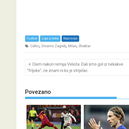
Fudbal
Liga prvaka
Najnovije
,
,
,
Celtic
Dinamo Zagreb
Milan
Shaktar
Post
Osim nakon remija Veleža: Dali smo gol iz nekakve
navigation
“frljoke”, ne znam ni ko je strijelac
Povezano