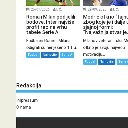
25/01/2026
I. Ć.
29/09/2025
I. Ć.
Roma i Milan podijelili
Modrić otkrio “tajn
bodove, Inter najviše
zbog koje je i dalje 
profitirao na vrhu
sjajnoj formi:
tabele Serie A
“Najvažnija stvar je
Fudbaleri Rome i Milana
Milanov veteran Luka M
odigrali su neriješeno 1:1 u...
otkrio je svoju najveću
motivaciju...
Fudbal
Najnovije
Serie A
Fudbal
Najnovije
Serie 
Redakcija
Impressum
O nama