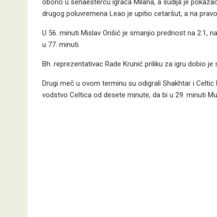
oborio u šenaestercu igrača Milana, a sudija je pokazao 
drugog poluvremena Leao je upitio cetaršut, a na pravo
U 56. minuti Mislav Orišić je smanjio prednost na 2:1, 
u 77. minuti.
Bh. reprezentativac Rade Krunić priliku za igru dobio je s
Drugi meč u ovom terminu su odigrali Shakhtar i Celtic 
vodstvo Celtica od desete minute, da bi u 29. minuti Mu