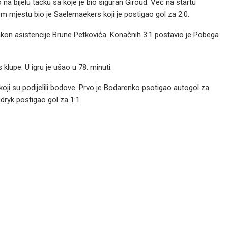
na bijelu tačku sa koje je bio siguran Giroud. Već na startu
m mjestu bio je Saelemaekers koji je postigao gol za 2:0.
nakon asistencije Brune Petkovića. Konačnih 3:1 postavio je Pobega
 klupe. U igru je ušao u 78. minuti.
koji su podijelili bodove. Prvo je Bodarenko psotigao autogol za
dryk postigao gol za 1:1.