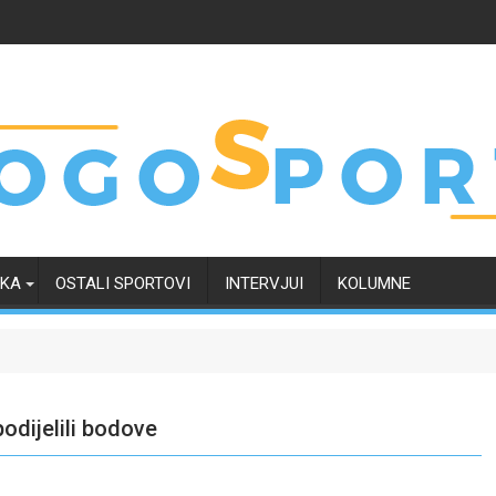
RKA
OSTALI SPORTOVI
INTERVJUI
KOLUMNE
podijelili bodove