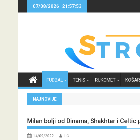
Skip
07/08/2026
21:57:54
to
content
FUDBAL
TENIS
RUKOMET
KOŠA
NAJNOVIJE
Milan bolji od Dinama, Shakhtar i Celtic 
14/09/2022
I. Ć.