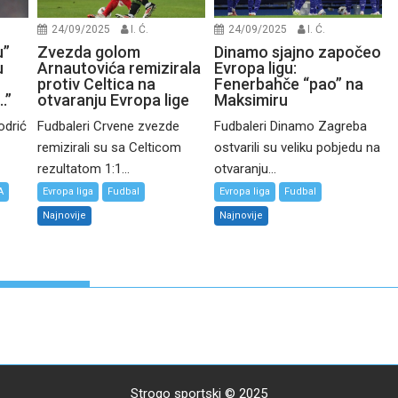
24/09/2025
I. Ć.
24/09/2025
I. Ć.
u”
Zvezda golom
Dinamo sjajno započeo
u
Arnautovića remizirala
Evropa ligu:
protiv Celtica na
Fenerbahče “pao” na
…”
otvaranju Evropa lige
Maksimiru
odrić
Fudbaleri Crvene zvezde
Fudbaleri Dinamo Zagreba
remizirali su sa Celticom
ostvarili su veliku pobjedu na
rezultatom 1:1...
otvaranju...
A
Evropa liga
Fudbal
Evropa liga
Fudbal
Najnovije
Najnovije
Strogo sportski © 2025